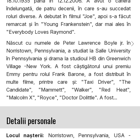
18.10.1935 până în 12.12.2006. A avut o carieră
îndelungată, de patru decenii, în care s-au succedat
roluri diverse. A debutat în filmul "Joe", apoi s-a făcut
remarcat și în "Young Frankenstein", dar mai ales în
"Everybody Loves Raymond".
Născut cu numele de Peter Lawrence Boyle jr. în
Norristown, Pennsylvania, a studiat la Salle University
în Pennsylvania și drama la studioul HB din Greenwich
Village -New York. A fost câștigătorul unui premiu
Emmy pentru rolul Frank Barone, a fost distribuit în
multe filme, printre care și: "Taxi Driver", "The
Candidate", "Mammett", "Walker", "Red Heat",
"Malcolm X", "Royce", "Doctor Dolittle". A fost...
Detalii personale
Locul naşterii:
Norristown, Pennsylvania, USA -