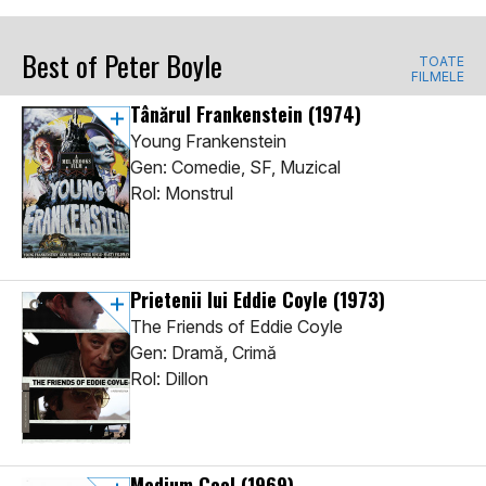
Best of Peter Boyle
TOATE
FILMELE
Tânărul Frankenstein
(1974)
Young Frankenstein
Gen: Comedie, SF, Muzical
Rol: Monstrul
Prietenii lui Eddie Coyle
(1973)
The Friends of Eddie Coyle
Gen: Dramă, Crimă
Rol: Dillon
Medium Cool
(1969)