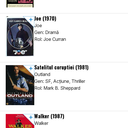
Joe
(1970)
Joe
Gen: Dramă
Rol: Joe Curran
Satelitul coruptiei
(1981)
Outland
Gen: SF, Acţiune, Thriller
Rol: Mark B. Sheppard
Walker
(1987)
Walker