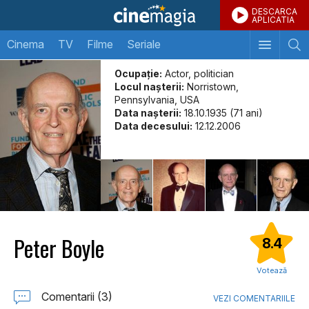
DESCARCA
APLICATIA
Cinema
TV
Filme
Seriale
Ocupație:
Actor, politician
Locul naşterii:
Norristown,
Pennsylvania, USA
Data naşterii:
18.10.1935 (71 ani)
Data decesului:
12.12.2006
Peter Boyle
8.4
Votează
Comentarii (3)
VEZI COMENTARIILE