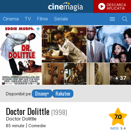
DESCARCA
APLICATIA
Cinema
TV
Filme
Seriale
+ 37
Disney+
Rakuten
Disponibil pe:
Doctor Dolittle
(1998)
7.0
Doctor Dolittle
85 minute | Comedie
IMDB:
5.4