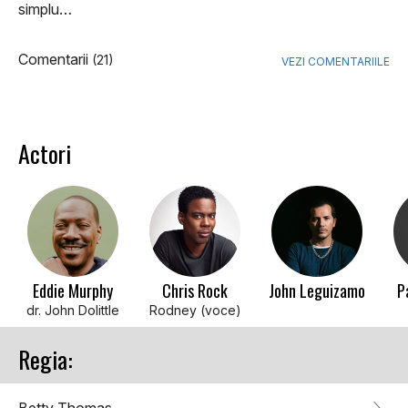
simplu…
Comentarii
(21)
VEZI COMENTARIILE
Actori
Eddie Murphy
Chris Rock
John Leguizamo
P
dr. John Dolittle
Rodney (voce)
Regia: