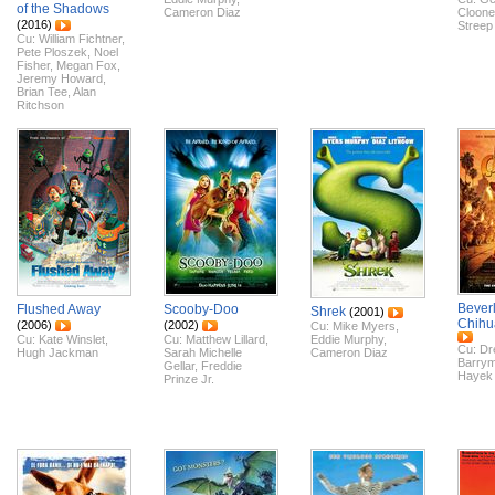
of the Shadows
Cameron Diaz
Cloone
(2016)
Streep
Cu:
William Fichtner
,
Pete Ploszek
,
Noel
Fisher
,
Megan Fox
,
Jeremy Howard
,
Brian Tee
,
Alan
Ritchson
Beverl
Flushed Away
Scooby-Doo
Shrek
(2001)
Chihu
(2006)
(2002)
Cu:
Mike Myers
,
Cu:
Kate Winslet
,
Cu:
Matthew Lillard
,
Eddie Murphy
,
Cu:
Dr
Hugh Jackman
Sarah Michelle
Cameron Diaz
Barry
Gellar
,
Freddie
Hayek
Prinze Jr.