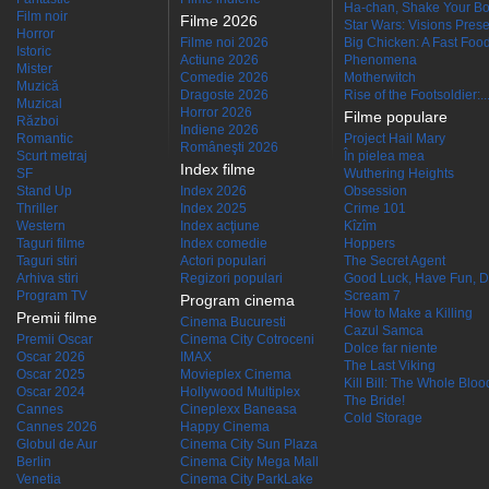
Ha-chan, Shake Your Bo
Film noir
Filme 2026
Star Wars: Visions Presen
Horror
Filme noi 2026
Big Chicken: A Fast Food
Istoric
Actiune 2026
Phenomena
Mister
Comedie 2026
Motherwitch
Muzică
Dragoste 2026
Rise of the Footsoldier:..
Muzical
Horror 2026
Filme populare
Război
Indiene 2026
Romantic
Project Hail Mary
Româneşti 2026
Scurt metraj
În pielea mea
Index filme
SF
Wuthering Heights
Stand Up
Index 2026
Obsession
Thriller
Index 2025
Crime 101
Western
Index acţiune
Kîzîm
Taguri filme
Index comedie
Hoppers
Taguri stiri
Actori populari
The Secret Agent
Arhiva stiri
Regizori populari
Good Luck, Have Fun, D
Program TV
Scream 7
Program cinema
How to Make a Killing
Premii filme
Cinema Bucuresti
Cazul Samca
Premii Oscar
Cinema City Cotroceni
Dolce far niente
Oscar 2026
IMAX
The Last Viking
Oscar 2025
Movieplex Cinema
Kill Bill: The Whole Blood
Oscar 2024
Hollywood Multiplex
The Bride!
Cannes
Cineplexx Baneasa
Cold Storage
Cannes 2026
Happy Cinema
Globul de Aur
Cinema City Sun Plaza
Berlin
Cinema City Mega Mall
Venetia
Cinema City ParkLake