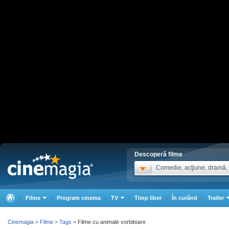
Descoperă filme
Comedie, acţiune, dramă, .
Filme
Program cinema
TV
Timp liber
În curând
Trailer
Cinemagia
Filme
Tags
Filme cu animale vorbitoare
>
>
>