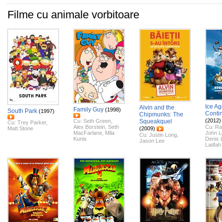
Filme cu animale vorbitoare
Ice Ag
Alvin and the
Family Guy
(1998)
South Park
(1997)
Contin
Chipmunks: The
(2012)
Cu:
Seth Green
,
Squeakquel
Cu:
Trey Parker
,
Alex Borstein
,
Seth
Cu:
Ra
Matt Stone
(2009)
MacFarlane
,
Mila
John 
Cu:
Justin Long
,
Kunis
Denis 
Jason Lee
Latifah