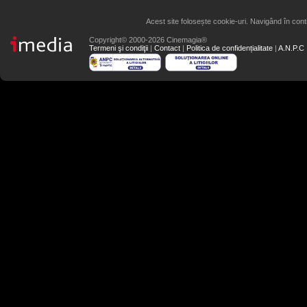
Acest site folosește cookie-uri. Navigând în conti
Copyright© 2000-2026 Cinemagia®
Termeni şi condiţii
|
Contact
|
Politica de confidențialitate
|
A.N.P.C