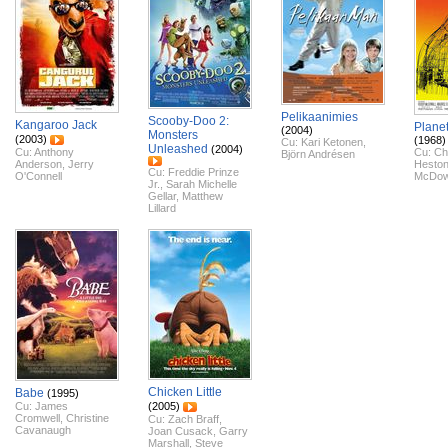
Pelikaanimies
Scooby-Doo 2:
Kangaroo Jack
Planet
(2004)
Monsters
(2003)
(1968)
Cu:
Kari Ketonen
,
Unleashed
(2004)
Cu:
Anthony
Cu:
Ch
Björn Andrésen
Anderson
,
Jerry
Hesto
Cu:
Freddie Prinze
O'Connell
McDow
Jr.
,
Sarah Michelle
Gellar
,
Matthew
Lillard
Chicken Little
Babe
(1995)
Cu:
James
(2005)
Cromwell
,
Christine
Cu:
Zach Braff
,
Cavanaugh
Joan Cusack
,
Garry
Marshall
,
Steve