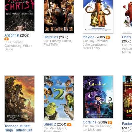
Antichrist
(2009)
Hercules
Ice Age
Open
(2005)
(2002)
Cu:
Timothy Dalton
,
Cu:
Ray Romano
,
(2006)
Cu:
Charlotte
Paul Telfer
John Leguizamo
,
Cu:
Jo
Gainsbourg
,
Willem
Denis Leary
Ashton
Dafoe
Martin
Coraline
(2009)
Fantas
Shrek 2
(2004)
Teenage Mutant
Cu:
Dakota Fanning
,
(2009)
Cu:
Mike Myers
,
Ian McShane
Ninja Turtles: Out
Eddie Murphy
,
Cu:
Ge