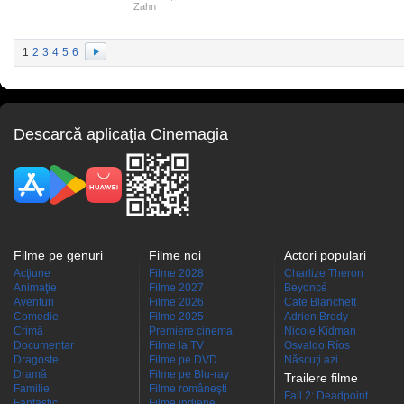
Zahn
1
2
3
4
5
6
Descarcă aplicaţia Cinemagia
Filme pe genuri
Filme noi
Actori populari
Acţiune
Filme 2028
Charlize Theron
Animaţie
Filme 2027
Beyoncé
Aventuri
Filme 2026
Cate Blanchett
Comedie
Filme 2025
Adrien Brody
Crimă
Premiere cinema
Nicole Kidman
Documentar
Filme la TV
Osvaldo Ríos
Dragoste
Filme pe DVD
Născuţi azi
Dramă
Filme pe Blu-ray
Trailere filme
Familie
Filme româneşti
Fall 2: Deadpoint
Fantastic
Filme indiene