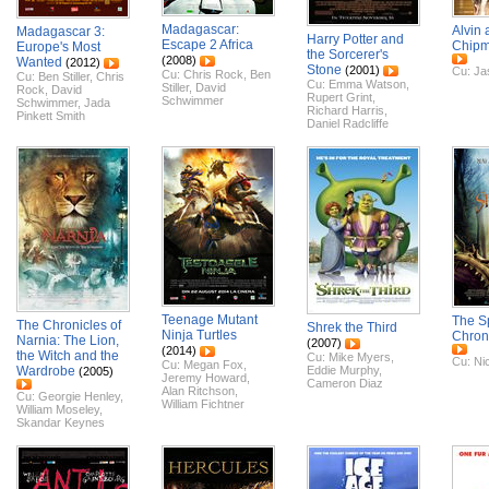
Madagascar:
Alvin 
Madagascar 3:
Harry Potter and
Escape 2 Africa
Chip
Europe's Most
the Sorcerer's
(2008)
Wanted
(2012)
Stone
(2001)
Cu:
Ja
Cu:
Chris Rock
,
Ben
Cu:
Ben Stiller
,
Chris
Cu:
Emma Watson
,
Stiller
,
David
Rock
,
David
Rupert Grint
,
Schwimmer
Schwimmer
,
Jada
Richard Harris
,
Pinkett Smith
Daniel Radcliffe
Teenage Mutant
The S
The Chronicles of
Shrek the Third
Ninja Turtles
Chron
Narnia: The Lion,
(2007)
(2014)
the Witch and the
Cu:
Mike Myers
,
Cu:
Ni
Cu:
Megan Fox
,
Wardrobe
Eddie Murphy
,
(2005)
Jeremy Howard
,
Cameron Diaz
Alan Ritchson
,
Cu:
Georgie Henley
,
William Fichtner
William Moseley
,
Skandar Keynes