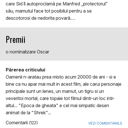
care Sid îl autoproclamã pe Manfred „protectorul”
sãu, mamutul face tot posibilul pentru a se
descotorosi de nedorita povarã.…
Premii
o nominalizare Oscar
Părerea criticului
Oamenii n-aratau prea misto acum 20000 de ani - si e
bine ca nu apar mai mult in acest film, ale carui personaje
principale sunt un lenes, un mamut, un tigru si un
veveritoi mortal, care topaie tot filmul dintr-un loc intr-
altul... "Epoca de gheata" e cel mai simpatic desen
animat de la "Shrek"...
Comentarii
(122)
VEZI COMENTARIILE