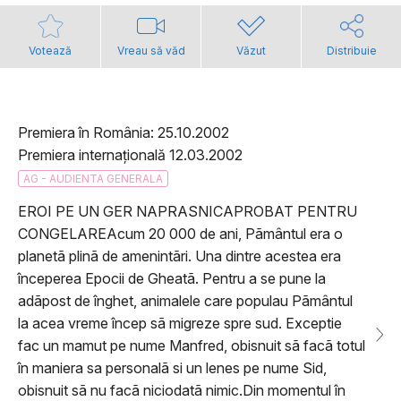
Votează
Vreau să văd
Văzut
Distribuie
Premiera în România: 25.10.2002
Premiera internațională 12.03.2002
AG - AUDIENTA GENERALA
EROI PE UN GER NAPRASNICAPROBAT PENTRU
CONGELAREAcum 20 000 de ani, Pãmântul era o
planetã plinã de amenintãri. Una dintre acestea era
începerea Epocii de Gheatã. Pentru a se pune la
adãpost de înghet, animalele care populau Pãmântul
la acea vreme încep sã migreze spre sud. Exceptie
fac un mamut pe nume Manfred, obisnuit sã facã totul
în maniera sa personalã si un lenes pe nume Sid,
obisnuit sã nu facã niciodatã nimic.Din momentul în