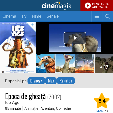
DESCARCA
APLICATIA
Cinema
TV
Filme
Seriale
+ 17
Disney+
Max
Rakuten
Disponibil pe:
Epoca de gheață
(2002)
8.4
Ice Age
85 minute | Animaţie, Aventuri, Comedie
IMDB:
7.5