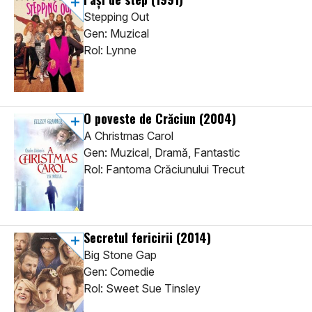
Stepping Out
Gen: Muzical
Rol: Lynne
O poveste de Crăciun
(2004)
A Christmas Carol
Gen: Muzical, Dramă, Fantastic
Rol: Fantoma Crăciunului Trecut
Secretul fericirii
(2014)
Big Stone Gap
Gen: Comedie
Rol: Sweet Sue Tinsley