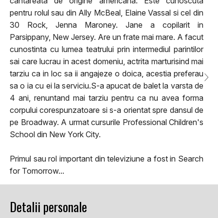
cantareata de origine americana. Este cunoscuta
pentru rolul sau din Ally McBeal, Elaine Vassal si cel din
30 Rock, Jenna Maroney. Jane a copilarit in
Parsippany, New Jersey. Are un frate mai mare. A facut
cunostinta cu lumea teatrului prin intermediul parintilor
sai care lucrau in acest domeniu, actrita marturisind mai
tarziu ca in loc sa ii angajeze o doica, acestia preferau
sa o ia cu ei la serviciu.S-a apucat de balet la varsta de
4 ani, renuntand mai tarziu pentru ca nu avea forma
corpului corespunzatoare si s-a orientat spre dansul de
pe Broadway. A urmat cursurile Professional Children's
School din New York City.
Primul sau rol important din televiziune a fost in Search
for Tomorrow...
Detalii personale