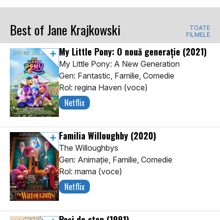
Best of Jane Krajkowski
TOATE
FILMELE
My Little Pony: O nouă generație
(2021)
My Little Pony: A New Generation
Gen: Fantastic, Familie, Comedie
Rol: regina Haven (voce)
Netflix
Familia Willoughby
(2020)
The Willoughbys
Gen: Animaţie, Familie, Comedie
Rol: mama (voce)
Netflix
Pași de step
(1991)