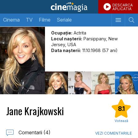
DESCARCA
APLICATIA
Cinema
TV
Filme
Seriale
Ocupație:
Actrita
Locul naşterii:
Parsippany, New
Jersey, USA
Data naşterii:
11.10.1968 (57 ani)
Jane Krajkowski
8.1
Votează
Comentarii (4)
VEZI COMENTARIILE