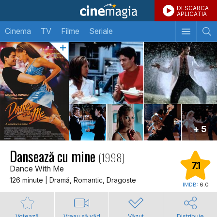
DESCARCA
APLICATIA
Cinema
TV
Filme
Seriale
+ 5
Dansează cu mine
(1998)
7.1
Dance With Me
126 minute | Dramă, Romantic, Dragoste
IMDB:
6.0
Votează
Vreau să văd
Văzut
Distribuie