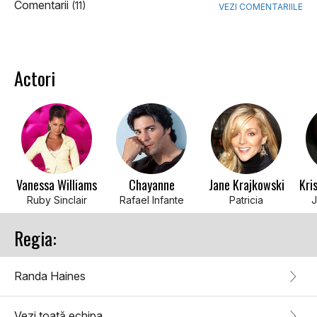
Comentarii
(11)
VEZI COMENTARIILE
Actori
Vanessa Williams
Chayanne
Jane Krajkowski
Kri
Ruby Sinclair
Rafael Infante
Patricia
J
Regia:
Randa Haines
Vezi toată echipa