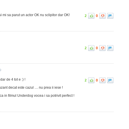
si mi sa parut un actor OK nu sclipitor dar OK!
2
0
2
0
9
dar de 4 tot e :) !
2
0
ant decat este cazul .... nu prea ii iese !
a in filmul Underdog vocea i sa potrivit perfect !