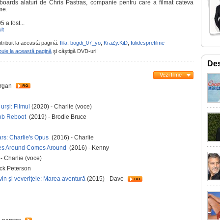
boards alaturi de Chris Pastras, companie pentru care a filmat cateva
me.
5 a fost...
lt
tribuit la această pagină:
Ilila
,
bogdi_07_yo
,
KraZy.KiD
,
Iulidesprefilme
buie la această pagină
şi câştigă DVD-uri!
Des
Vezi filme
organ
urși: Filmul
(2020) - Charlie (voce)
Bob Reboot
(2019) - Brodie Bruce
rs: Charlie's Opus
(2016) - Charlie
es Around Comes Around
(2016) - Kenny
- Charlie (voce)
ck Peterson
in și veverițele: Marea aventură
(2015) - Dave