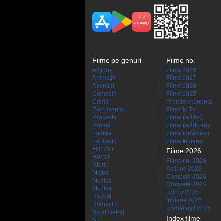
Filme pe genuri
Filme noi
Acţiune
Filme 2028
Animaţie
Filme 2027
Aventuri
Filme 2026
Comedie
Filme 2025
Crimă
Premiere cinema
Documentar
Filme la TV
Dragoste
Filme pe DVD
Dramă
Filme pe Blu-ray
Familie
Filme româneşti
Fantastic
Filme indiene
Film noir
Filme 2026
Horror
Filme noi 2026
Istoric
Actiune 2026
Mister
Comedie 2026
Muzică
Dragoste 2026
Muzical
Horror 2026
Război
Indiene 2026
Romantic
Româneşti 2026
Scurt metraj
Index filme
SF