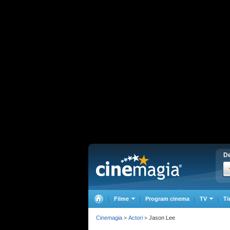
De
Filme
Program cinema
TV
Ti
Cinemagia
Actori
Jason Lee
>
>