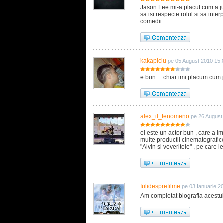
Jason Lee mi-a placut cum a ju
sa isi respecte rolul si sa inte
comedii
kakapiciu
pe 05 August 2010 15:
e bun.....chiar imi placum cum joac
alex_il_fenomeno
pe 26 August
el este un actor bun , care a i
multe productii cinematografice
"Alvin si veveritele" , pe care l
Iulidesprefilme
pe 03 Ianuarie 2
Am completat biografia acestui a