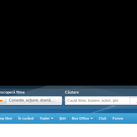
scoperă filme
Căutare
Comedie, acţiune, dramă, ...
mp liber
În curând
Trailer
Ştiri
Box Office
Club
Forum