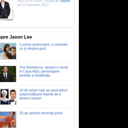
listă cu 40 actori, creată de
Tayron
pe 21 Ianuarie 2012
pre Jason Lee
Cuisine américaine: o comedie
cu și despre gust
The Residence, despre o crimă
în Casa Albă: personajele
pestrițe și distribuția
20 de actori care au avut joburi
surprinzătoare înainte de a
deveni celebri
20 de sportivi deveniţi actori