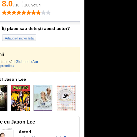
8.0
/
10
100
voturi
Îţi place sau deteşti acest actor?
Adaugă-l într-o listă!
ii
inalizări
Globul de Aur
premiile »
of Jason Lee
te cu Jason Lee
Actori