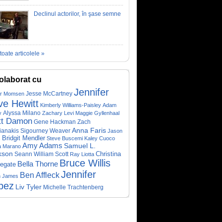
Declinul actorilor, în şase semne
toate articolele »
olaborat cu
Jennifer
Jesse McCartney
or Momsen
ve Hewitt
Kimberly Williams-Paisley
Adam
Alyssa Milano
y
Zachary Levi
Maggie Gyllenhaal
tt Damon
Gene Hackman
Zach
Anna Faris
Sigourney Weaver
fianakis
Jason
Bridgit Mendler
s
Steve Buscemi
Kaley Cuoco
Amy Adams
Samuel L.
a Marano
kson
Christina
Seann William Scott
Ray Liotta
Bruce Willis
Bella Thorne
egate
Jennifer
Ben Affleck
n James
pez
Liv Tyler
Michelle Trachtenberg