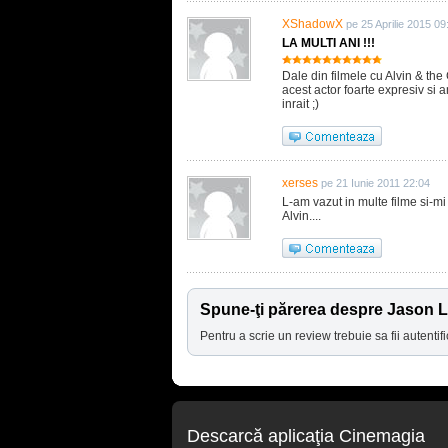
XShadowX
pe 25 Aprilie 2015 09
LA MULTI ANI !!!
Dale din filmele cu Alvin & the
acest actor foarte expresiv si 
inrait ;)
xerses
pe 21 Iunie 2011 22:04
L-am vazut in multe filme si-mi 
Alvin....
Spune-ţi părerea despre Jason 
Pentru a scrie un review trebuie sa fii autentifi
Descarcă aplicaţia Cinemagia