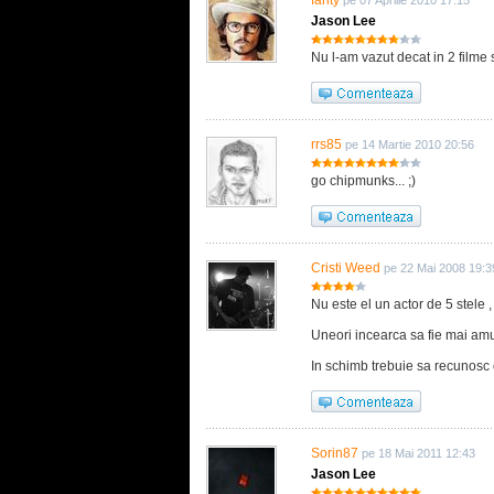
fanty
pe 07 Aprilie 2010 17:15
Jason Lee
Nu l-am vazut decat in 2 filme 
rrs85
pe 14 Martie 2010 20:56
go chipmunks... ;)
Cristi Weed
pe 22 Mai 2008 19:3
Nu este el un actor de 5 stele , 
Uneori incearca sa fie mai amuz
In schimb trebuie sa recunosc c
Sorin87
pe 18 Mai 2011 12:43
Jason Lee