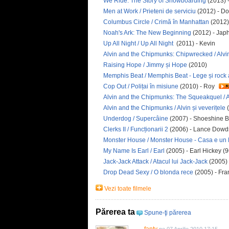
We Ride: The Story of Snowboarding
(2013) 
Men at Work / Prieteni de serviciu
(2012) - D
Columbus Circle / Crimă în Manhattan
(2012)
Noah's Ark: The New Beginning
(2012) - Jap
Up All Night / Up All Night
(2011) - Kevin
Alvin and the Chipmunks: Chipwrecked / Alvin 
Raising Hope / Jimmy și Hope
(2010)
Memphis Beat / Memphis Beat - Lege și rock a
Cop Out / Polițai în misiune
(2010) - Roy
Alvin and the Chipmunks: The Squeakquel / Al
Alvin and the Chipmunks / Alvin și veverițele
(
Underdog / Supercâine
(2007) - Shoeshine B
Clerks II / Funcționarii 2
(2006) - Lance Dowd
Monster House / Monster House - Casa e un 
My Name Is Earl / Earl
(2005) - Earl Hickey (
Jack-Jack Attack / Atacul lui Jack-Jack
(2005) 
Drop Dead Sexy / O blonda rece
(2005) - Fra
Vezi toate filmele
Părerea ta
Spune-ţi părerea