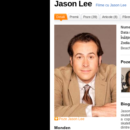
Jason Lee
Filme cu Jason Lee
Detalii
Premii
Poze (39)
Articole (8)
Părer
Nume
Data 
Înălţ
Zodia
Beach
Poze
Biog
Jason
skate
Poze Jason Lee
a cop
skateb
Monden
dintr