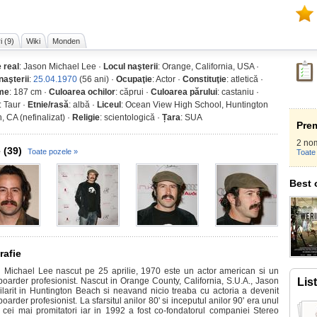
i (9)
Wiki
Monden
 real
: Jason Michael Lee ·
Locul naşterii
: Orange, California, USA ·
naşterii
:
25.04.1970
(56 ani) ·
Ocupaţie
: Actor ·
Constituţie
: atletică ·
ime
: 187 cm ·
Culoarea ochilor
: căprui ·
Culoarea părului
: castaniu ·
: Taur ·
Etnie/rasă
: albă ·
Liceul
: Ocean View High School, Huntington
, CA (nefinalizat) ·
Religie
: scientologică ·
Țara
: SUA
Prem
2 nom
 (39)
Toate pozele »
Toate 
Best 
rafie
 Michael Lee nascut pe 25 aprilie, 1970 este un actor american si un
boarder profesionist. Nascut in Orange County, California, S.U.A., Jason
Lis
ilarit in Huntington Beach si neavand nicio treaba cu actoria a devenit
oarder profesionist. La sfarsitul anilor 80' si inceputul anilor 90' era unul
e cei mai promitatori iar in 1992 a fost co-fondatorul companiei Stereo