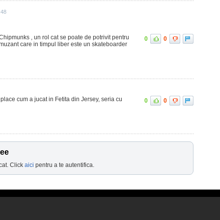
:48
 Chipmunks , un rol cat se poate de potrivit pentru
0
0
amuzant care in timpul liber este un skateboarder
place cum a jucat in Fetita din Jersey, seria cu
0
0
Lee
cat. Click
aici
pentru a te autentifica.