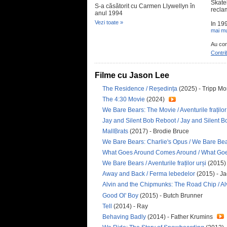
Skate
S-a căsătorit cu Carmen Llywellyn în
recla
anul 1994
Vezi toate »
In 199
mai mu
Au con
Contri
Filme cu Jason Lee
The Residence / Reședința
(2025) - Tripp M
The 4:30 Movie
(2024)
We Bare Bears: The Movie / Aventurile fraților 
Jay and Silent Bob Reboot / Jay and Silent 
MallBrats
(2017) - Brodie Bruce
We Bare Bears: Charlie's Opus / We Bare Bea
What Goes Around Comes Around / What Go
We Bare Bears / Aventurile fraților urși
(2015) 
Away and Back / Ferma lebedelor
(2015) - Ja
Alvin and the Chipmunks: The Road Chip / Alv
Good Ol' Boy
(2015) - Butch Brunner
Tell
(2014) - Ray
Behaving Badly
(2014) - Father Krumins