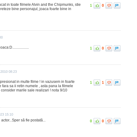
cat in toate filmele Alvin and the Chipmunks, stie
1
0
rpreteze bine personajul, joaca foarte bine in
00
a:D..................
1
0
 2010 08:23
mpresionat in multe filme ! in vazusem in foarte
1
1
 fara sa ii retin numele , asta pana la filmele
e consider marile sale realizari ! nota 9/10
023 15:10
ctor...Sper să fie postată...
0
0