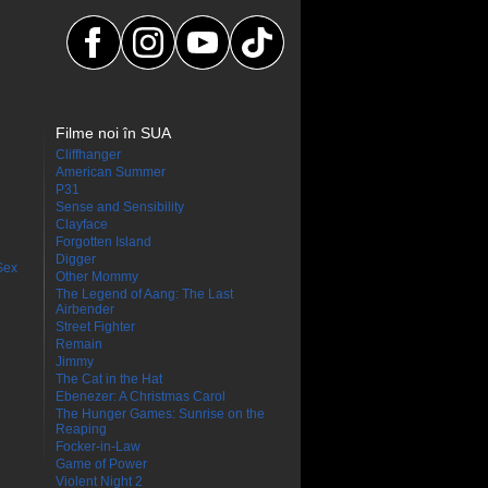
Filme noi în SUA
Cliffhanger
American Summer
P31
Sense and Sensibility
Clayface
Forgotten Island
Digger
Sex
Other Mommy
The Legend of Aang: The Last
Airbender
Street Fighter
Remain
Jimmy
The Cat in the Hat
Ebenezer: A Christmas Carol
The Hunger Games: Sunrise on the
Reaping
Focker-in-Law
Game of Power
Violent Night 2