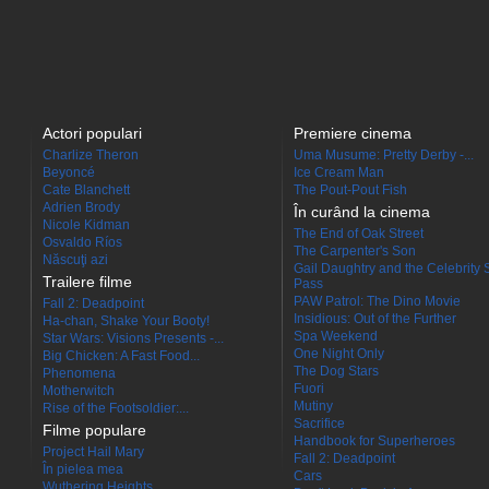
Actori populari
Premiere cinema
Charlize Theron
Uma Musume: Pretty Derby -...
Beyoncé
Ice Cream Man
Cate Blanchett
The Pout-Pout Fish
Adrien Brody
În curând la cinema
Nicole Kidman
The End of Oak Street
Osvaldo Ríos
The Carpenter's Son
Născuţi azi
Gail Daughtry and the Celebrity 
Trailere filme
Pass
PAW Patrol: The Dino Movie
Fall 2: Deadpoint
Insidious: Out of the Further
Ha-chan, Shake Your Booty!
Spa Weekend
Star Wars: Visions Presents -...
One Night Only
Big Chicken: A Fast Food...
The Dog Stars
Phenomena
Fuori
Motherwitch
Mutiny
Rise of the Footsoldier:...
Sacrifice
Filme populare
Handbook for Superheroes
Project Hail Mary
Fall 2: Deadpoint
În pielea mea
Cars
Wuthering Heights