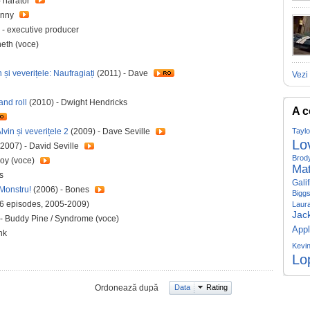
- narator
onny
 - executive producer
heth (voce)
și veverițele: Naufragiați
(2011) - Dave
Vezi 
nd roll
(2010) - Dwight Hendricks
A c
Tayl
vin și veverițele 2
(2009) - Dave Seville
Lo
2007) - David Seville
Brod
oy (voce)
Ma
s
Gali
Monstru!
(2006) - Bones
Bigg
96 episodes, 2005-2009)
Laur
Jac
- Buddy Pine / Syndrome (voce)
Appl
nk
Kevi
Lo
Ordonează după
Data
Rating