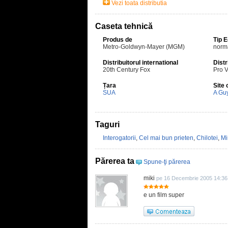
Vezi toata distributia
Caseta tehnică
Produs de
Tip 
Metro-Goldwyn-Mayer (MGM)
norm
Distribuitorul international
Distr
20th Century Fox
Pro 
Țara
Site 
SUA
A Gu
Taguri
Interogatorii
,
Cel mai bun prieten
,
Chilotei
,
Mi
Părerea ta
Spune-ţi părerea
miki
pe 16 Decembrie 2005 14:36
e un film super