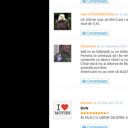
user-679cb9d602ebe
pe 11 Apr
Un shit de szar de film.Care l-a
mult de 3,41
Deceoare
pe 24 Noiembrie 2024
Iată ce se întâmplă cu un bărba
Femeia ce urmează să-i fie neva
comporte ca atunci când l-a cun
Chiar dacă nu ai altceva de făcu
această porcărie.
Americanii nu au voie să facă 
kasmyn
pe 25 Mai 2024 20:11
BUN
IN FILN CU UMOR DESPRE IUB