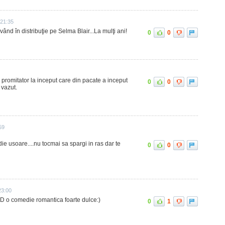
 21:35
ând în distribuţie pe Selma Blair...La mulţi ani!
0
0
r promitator la inceput care din pacate a inceput
0
0
 vazut.
59
die usoare....nu tocmai sa spargi in ras dar te
0
0
23:00
!:D o comedie romantica foarte dulce:)
0
1