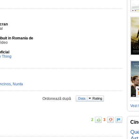
Ecran
al
ibuit in Romania de
Video
oficial
y Thing
ncinos
,
Nunta
V
Ordonează după
Data
Rating
Vezi 
2
3
Cin
Que
Art