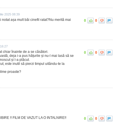
ilie 2025 08:39
i notat așa mult băi cinefil ratat?Nu merită mai
0
0
 16:27
t chiar înainte de a se căsători.
0
0
stă, deja i-a pus hățurile și nu-l mai lasă să se
oscut și l-a plăcut.
t, este inutil să pierzi timpul uitându-te la
filme proaste?
IRE !! FILM DE VAZUT LA O INTALNIRE!!
0
0