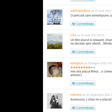
Iulidesprefilme
pe 23 Iunie 2013
O peliculă care binedispune, av
cl24
pe 19 Iunie 2011 00:23
Un film placut si relaxant, chia
sa decada spre sfarsit....Merita
kakapiciu
pe 05 August 2010 14:
mie mia placut filmul....o come
amuza:)
mikutzul
pe 10 Septembrie 2011 
frumoooss.:) chiar mi-a placut