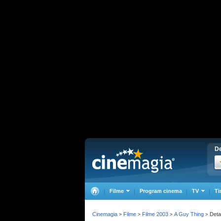
De
Filme
Program cinema
TV
Ti
Cinemagia
Filme
Filme 2003
A Guy Thing
Detal
>
>
>
>