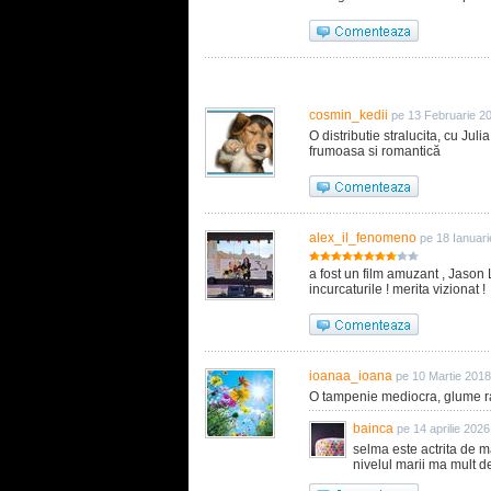
cosmin_kedii
pe 13 Februarie 2
O distributie stralucita, cu Jul
frumoasa si romantică
alex_il_fenomeno
pe 18 Ianuari
a fost un film amuzant , Jason 
incurcaturile ! merita vizionat !
ioanaa_ioana
pe 10 Martie 2018
O tampenie mediocra, glume ras
bainca
pe 14 aprilie 202
selma este actrita de m
nivelul marii ma mult dec