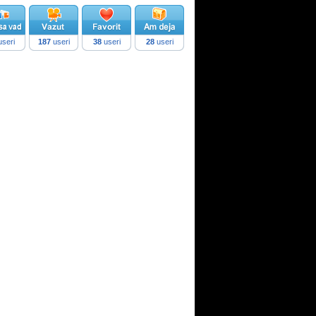
seri
187
useri
38
useri
28
useri