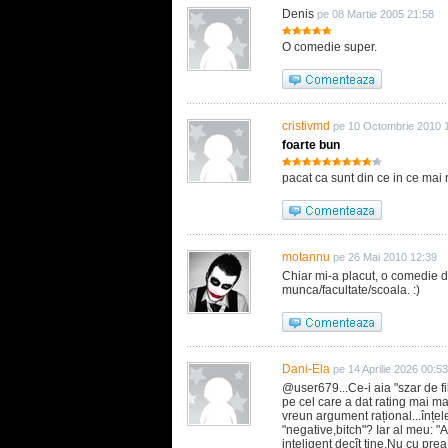
Denis
pe 08 Martie 2005 21:58
O comedie super.
cristivmd
pe 10 Octombrie 2010 
foarte bun
pacat ca sunt din ce in ce mai 
motannu
pe 26 Mai 2010 12:39
Chiar mi-a placut, o comedie d
munca/facultate/scoala. :)
Dani-Ela
pe 14 Aprilie 2026 00:53
@user679...Ce-i aia "szar de fil
pe cel care a dat rating mai mare
vreun argument rațional...înțel
"negative,bitch"? Iar al meu: 
inteligent decît tine.Nu cu prea 