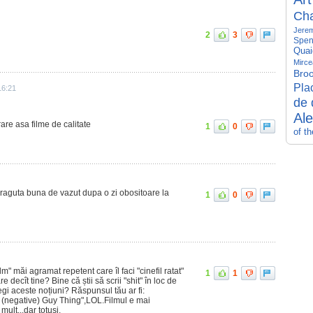
Ch
Jerem
2
3
Spen
Quai
Mirce
Broo
Pla
16:21
de 
Al
rare asa filme de calitate
1
0
of t
raguta buna de vazut dupa o zi obositoare la
1
0
m" măi agramat repetent care îl faci "cinefil ratat"
1
1
 decît tine? Bine că știi să scrii "shit" în loc de
egi aceste noțiuni? Răspunsul tău ar fi:
"A (negative) Guy Thing",LOL.Filmul e mai
mult...dar totuși.