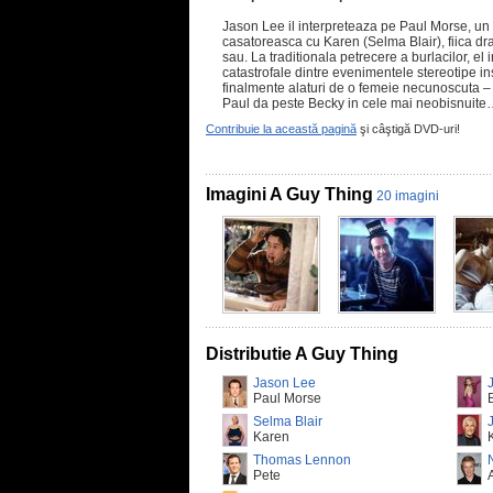
Jason Lee il interpreteaza pe Paul Morse, un 
casatoreasca cu Karen (Selma Blair), fiica dr
sau. La traditionala petrecere a burlacilor, el
catastrofale dintre evenimentele stereotipe insa
finalmente alaturi de o femeie necunoscuta – 
Paul da peste Becky in cele mai neobisnuit
Contribuie la această pagină
şi câştigă DVD-uri!
Imagini A Guy Thing
20 imagini
Distributie A Guy Thing
Jason Lee
J
Paul Morse
Selma Blair
Karen
Thomas Lennon
Pete