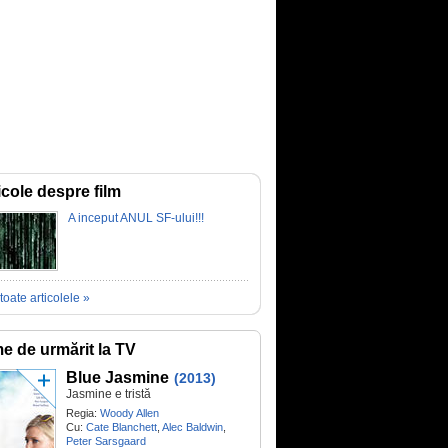
icole despre film
A inceput ANUL SF-ului!!!
toate articolele »
me de urmărit la TV
Blue Jasmine
(2013)
Jasmine e tristă
Regia:
Woody Allen
Cu:
Cate Blanchett
,
Alec Baldwin
,
Peter Sarsgaard