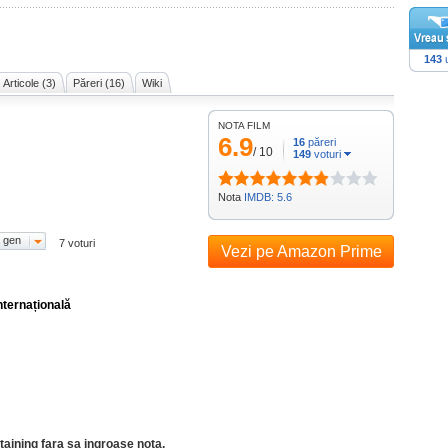
143
u
Articole (3)
Păreri (16)
Wiki
NOTA FILM
6.9
16
păreri
/
10
149
voturi
Nota
IMDB: 5.6
 gen
7 voturi
Vezi pe Amazon Prime
nternațională
rtaining fara sa ingroase nota.