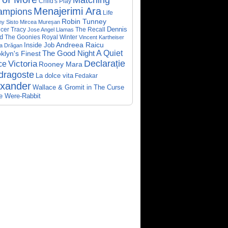
Child's Play
Menajerimi Ara
ampions
Life
Robin Tunney
y Sisto
Mircea Mureșan
Dennis
cer Tracy
The Recall
Jose Angel Llamas
d
The Goonies
Royal Winter
Vincent Kartheiser
Andreea Raicu
Inside Job
a Drăgan
A Quiet
klyn's Finest
The Good Night
Declarație
Victoria
ce
Rooney Mara
dragoste
La dolce vita
Fedakar
exander
Wallace & Gromit in The Curse
he Were-Rabbit