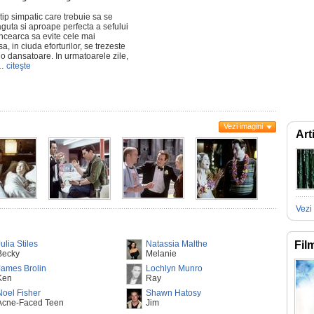
tip simpatic care trebuie sa se
aguta si aproape perfecta a sefului
 incearca sa evite cele mai
, in ciuda eforturilor, se trezeste
o dansatoare. In urmatoarele zile,
e…
citeşte
Vezi imagini
Art
Vezi 
ulia Stiles
Natassia Malthe
Fil
Becky
Melanie
James Brolin
Lochlyn Munro
Ken
Ray
Noel Fisher
Shawn Hatosy
Acne-Faced Teen
Jim