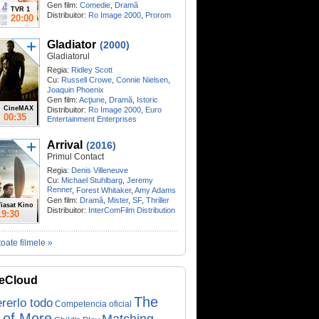
Gen film:
Comedie
,
Dramă
TVR 1
Distribuitor:
Ro Image 2000
,
Prorom
20:00
Gladiator
(2000)
Gladiatorul
Regia:
Ridley Scott
Cu:
Russell Crowe
,
Connie Nielsen
,
Joaquin Phoenix
Gen film:
Acţiune
,
Dramă
,
Istoric
CineMAX
Distribuitor:
Ro Image 2000
,
Euro
00:35
Entertainment Enterprises
Arrival
(2016)
Primul Contact
Regia:
Denis Villeneuve
Cu:
Michael Stuhlbarg
,
Jeremy
Renner
,
Forest Whitaker
,
Amy Adams
Gen film:
Dramă
,
Mister
,
SF
,
Thriller
iasat Kino
Distribuitor:
InterComFilm Distribution
19:30
toate filmele »
eCloud
The
rerlo todo
Competencia oficial
 of More
Matching