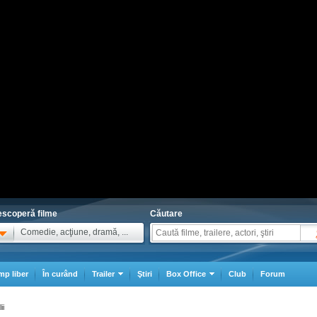
scoperă filme
Căutare
Comedie, acţiune, dramă, ...
mp liber
În curând
Trailer
Ştiri
Box Office
Club
Forum
ii