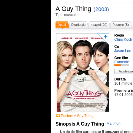
A Guy Thing
(2003)
Tipic masculin
Detalii
Distribuţie
Imagini (20)
Postere (5)
Regia
Chris Koch
Cu
Jason Lee
Gen film
Comedie
Ajustează
Durata
101 minute
Premiera i
17.01.2003
Postere A Guy Thing
Sinopsis A Guy Thing
Mai mult
Un tip de film care poate fi amuzant si ente