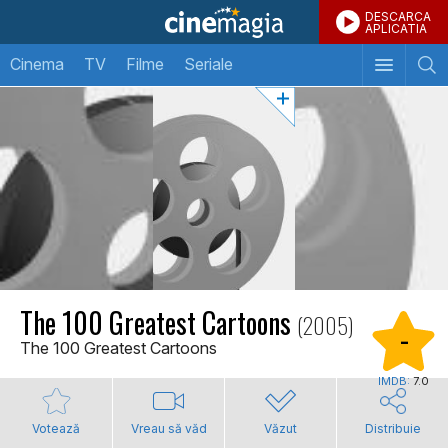
DESCARCA
APLICATIA
Cinema
TV
Filme
Seriale
The 100 Greatest Cartoons
(2005)
-
The 100 Greatest Cartoons
IMDB:
7.0
Votează
Vreau să văd
Văzut
Distribuie