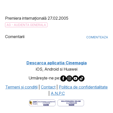
Premiera internațională 27.02.2005
AG - AUDIENTA GENERALA
Comentarii
COMENTEAZA
Descarca aplicatia Cinemagia
iOS, Android si Huawei
Urmăreşte-ne pe:
Termeni şi condiţii
|
Contact
|
Politica de confidentialitate
|
A.N.P.C