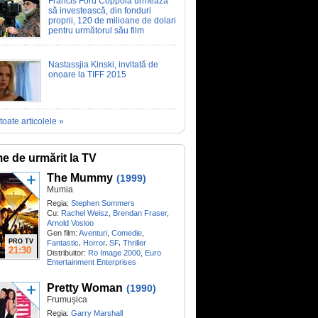
Francis Ford Coppola urmează
să investească, din fonduri
proprii, 120 de milioane de dolari
pentru următorul său film
Nastassjia Kinski, invitată de
onoare la TIFF 2015
toate articolele »
me de urmărit la TV
The Mummy
(1999)
Mumia
Regia:
Stephen Sommers
Cu:
Rachel Weisz
,
Brendan Fraser
,
Arnold Vosloo
Gen film:
Aventuri
,
Comedie
,
PRO TV
,
,
,
Fantastic
Horror
SF
Thriller
21:30
Distribuitor:
Ro Image 2000
,
Euro
Entertainment Enterprises
Pretty Woman
(1990)
Frumușica
Regia:
Garry Marshall