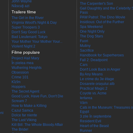
John Wayne
The Carpenter's Son
Născuţi azi
Gail Daughtry and the Celebrity 
Trailere filme
Pass
PAW Patrol: The Dino Movie
The Girl in the River
Insidious: Out of the Further
Virginia Woolf's Night & Day
Spa Weekend
Super Troopers 3
One Night Only
Don't Say Good Luck
The Dog Stars
Bad Lieutenant: Tokyo
Fuori
Your Mother Your Mother Your...
Mutiny
Violent Night 2
Sacrifice
Filme populare
Handbook for Superheroes
Project Hail Mary
Fall 2: Deadpoint
În pielea mea
Cars
Wuthering Heights
Don't Look Back in Anger
Obsession
By Any Means
Crime 101
Le crime du 3e étage
Kîzîm
Dosarele orașului alb
Hoppers
Practical Magic 2
The Secret Agent
Coyote vs. Acme
Good Luck, Have Fun, Don't Die
Iertarea
Scream 7
Värn
How to Make a Killing
Cats in the Museum: Treasures o
Cazul Samca
Egypt
eni
Dolce far niente
3 zile în septembrie
The Last Viking
Resident Evil
Kill Bill: The Whole Bloody Affair
Heart of the Beast
The Bride!
Runner