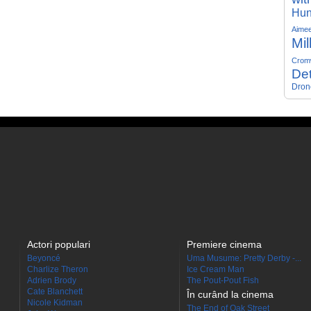
Hun
Aime
Mil
Crom
Det
Dron
Actori populari
Premiere cinema
Beyoncé
Uma Musume: Pretty Derby -...
Charlize Theron
Ice Cream Man
Adrien Brody
The Pout-Pout Fish
Cate Blanchett
În curând la cinema
Nicole Kidman
The End of Oak Street