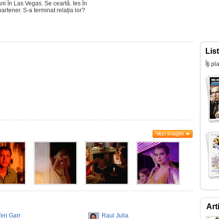
i în Las Vegas. Se ceartă. Ies în
artener. S-a terminat relația lor?
Lis
Îţi p
i
Vezi imagini
Art
Teri Garr
Raul Julia