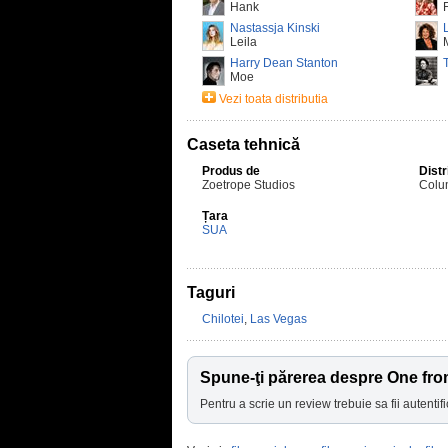
Hank
Nastassja Kinski
Leila
Harry Dean Stanton
Moe
Vezi toata distributia
Caseta tehnică
Produs de
Distr
Zoetrope Studios
Colu
Țara
SUA
Taguri
Chilotei
,
Las Vegas
Spune-ţi părerea despre One fro
Pentru a scrie un review trebuie sa fii autentifi