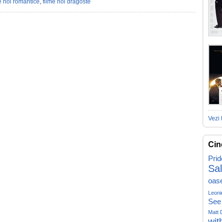
e noi romantice
,
filme noi dragoste
Vezi 
Cin
Prid
Sa
oas
Leoni
See
Matt 
wit