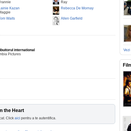
Frannie
Ray
Lainie Kazan
Rebecca De Mornay
Maggie
Tom Waits
Allen Garfield
ibuitorul international
Vezi 
mbia Pictures
Fil
m the Heart
cat. Click
aici
pentru a te autentifica.