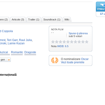
17
u
ere (2)
Articole (3)
Trailer (1)
Soundtrack (1)
Wiki
NOTA FILM
rd Coppola
- -
Spune-ţi părerea
sub 5 voturi
rrest
,
Teri Garr
,
Raul Julia
,
inski
,
Lainie Kazan
Nota
IMDB: 6.5
uzical
Romantic
Dragoste
O nominalizare
Oscar
 gen
Vezi toate premiile
nternațională