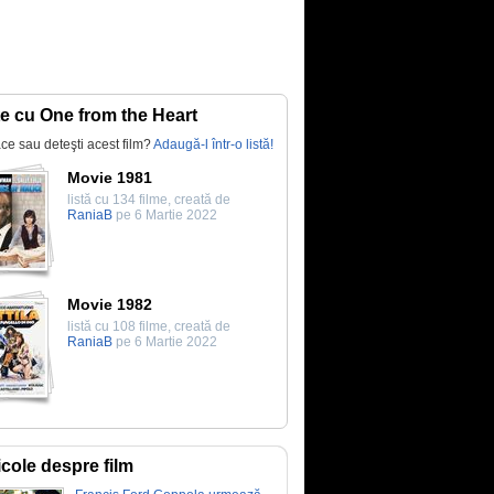
te cu One from the Heart
lace sau deteşti acest film?
Adaugă-l într-o listă!
Movie 1981
listă cu 134 filme, creată de
RaniaB
pe 6 Martie 2022
Movie 1982
listă cu 108 filme, creată de
RaniaB
pe 6 Martie 2022
icole despre film