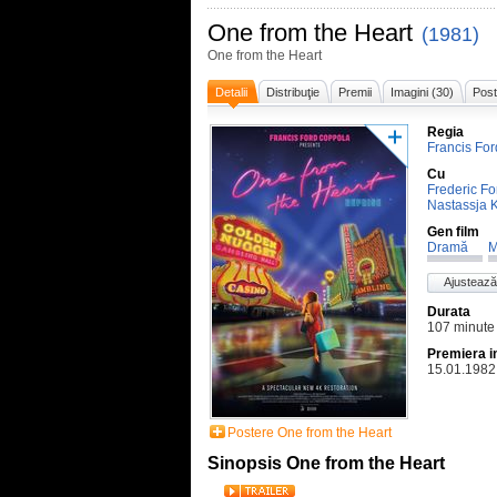
One from the Heart
(1981)
One from the Heart
Detalii
Distribuţie
Premii
Imagini (30)
Post
Regia
Francis Fo
Cu
Frederic Fo
Nastassja K
Gen film
Dramă
M
Ajustează
Durata
107 minute
Premiera i
15.01.1982
Postere One from the Heart
Sinopsis One from the Heart