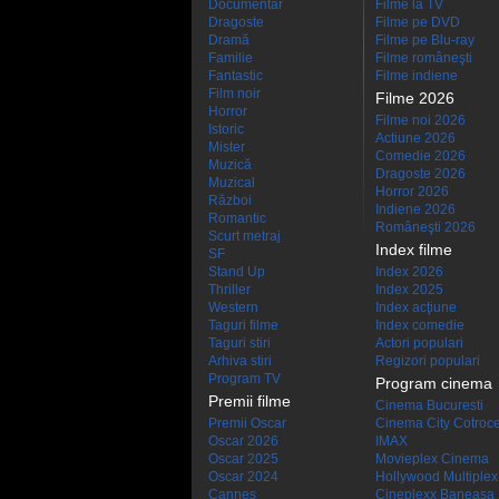
Documentar
Filme la TV
Dragoste
Filme pe DVD
Dramă
Filme pe Blu-ray
Familie
Filme româneşti
Fantastic
Filme indiene
Film noir
Filme 2026
Horror
Filme noi 2026
Istoric
Actiune 2026
Mister
Comedie 2026
Muzică
Dragoste 2026
Muzical
Horror 2026
Război
Indiene 2026
Romantic
Româneşti 2026
Scurt metraj
Index filme
SF
Stand Up
Index 2026
Thriller
Index 2025
Western
Index acţiune
Taguri filme
Index comedie
Taguri stiri
Actori populari
Arhiva stiri
Regizori populari
Program TV
Program cinema
Premii filme
Cinema Bucuresti
Premii Oscar
Cinema City Cotroc
Oscar 2026
IMAX
Oscar 2025
Movieplex Cinema
Oscar 2024
Hollywood Multiplex
Cannes
Cineplexx Baneasa