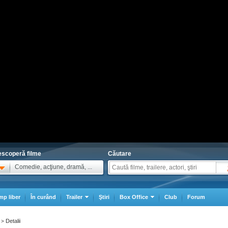
scoperă filme
Căutare
Comedie, acţiune, dramă, ...
mp liber
În curând
Trailer
Ştiri
Box Office
Club
Forum
Detalii
>