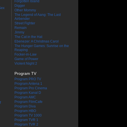
Forgotten Island
Digger
Sex
Other Mommy
The Legend of Aang: The Last
Airbender
Street Fighter
Remain
Jimmy
The Cat in the Hat
Ebenezer: A Christmas Carol
The Hunger Games: Sunrise on the
Reaping
Focker-in-Law
Game of Power
Violent Night 2
Program TV
Program PRO TV
Program Antena 1
Program Pro Cinema
Program Kanal D
Program AMC
Program FilmCafe
f
Program Diva
Program HBO
Program TV 1000
Program TVR 1
Program TVR 2