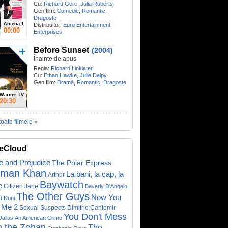
Cu:
Richard Gere
,
Julia Roberts
Gen film:
Comedie
,
Romantic
,
Dragoste
Antena 1
Distribuitor:
Euro Entertainment
00:00
Enterprises
Before Sunset
(2004)
Înainte de apus
Regia:
Richard Linklater
Cu:
Ethan Hawke
,
Julie Delpy
Gen film:
Dramă
,
Romantic
,
Dragoste
Warner TV
20:30
toate filmele »
eCloud
e and Prejudice
The Polar Express
lman Khan
La bani, la cap, la
Arthur
Baywatch
e
Citizen Jane
Beverly D'Angelo
The Other Guys
Now You
d Doni
 Me 2
Sexual Suspects
Dimitrie Cantemir
You Don't Mess
Dallas
An American Crime
h the Zohan
The