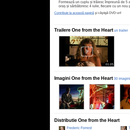
Formează un cuplu și trăiesc împreună de 5 an
oraș și sărbătoresc 4 iulie, fiecare cu un nou p
Contribuie la această pagină
şi câştigă DVD-uri!
Trailere One from the Heart
un trailer
01:05
Imagini One from the Heart
30 imagin
Distributie One from the Heart
Frederic Forrest