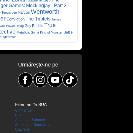
Stephanie Cayo
ger Games: Mockingjay - Part 2
Wentworth
Narcos
e Teegarden
ler
The Triplets
Conviction
James
True
Guy Ritchie
well
Pawel Delag
ective
Metallica: Some Kind of Monster
Battle
e
Alcatraz
Urmăreşte-ne pe
Filme noi în SUA
Cliffhanger
P31
American Summer
Sense and Sensibility
Clayface