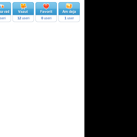
seri
12
useri
0
useri
1
user