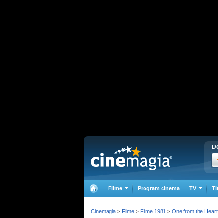
De
Filme
Program cinema
TV
Ti
Cinemagia
Filme
Filme 1981
One from the Heart
>
>
>