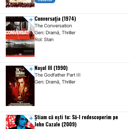
Conversația
(1974)
The Conversation
Gen: Dramă, Thriller
Rol: Stan
Nașul III
(1990)
The Godfather Part III
Gen: Dramă, Thriller
Știam că ești tu: Să-l redescoperim pe
John Cazale
(2009)