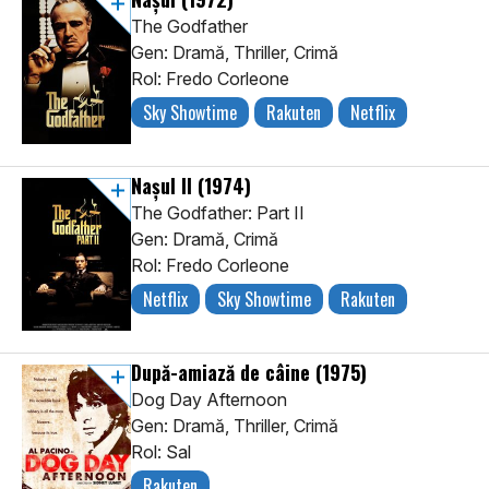
The Godfather
Gen: Dramă, Thriller, Crimă
Rol: Fredo Corleone
Sky Showtime
Rakuten
Netflix
Nașul II
(1974)
The Godfather: Part II
Gen: Dramă, Crimă
Rol: Fredo Corleone
Netflix
Sky Showtime
Rakuten
După-amiază de câine
(1975)
Dog Day Afternoon
Gen: Dramă, Thriller, Crimă
Rol: Sal
Rakuten