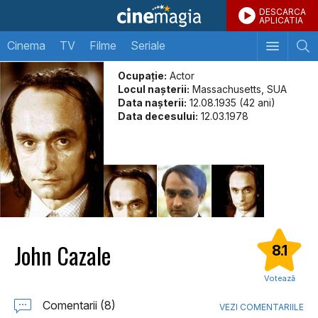
DESCARCA
APLICATIA
Cinema
TV
Filme
Seriale
Ocupație:
Actor
Locul naşterii:
Massachusetts, SUA
Data naşterii:
12.08.1935 (42 ani)
Data decesului:
12.03.1978
John Cazale
8.1
Votează
Comentarii (8)
VEZI COMENTARIILE