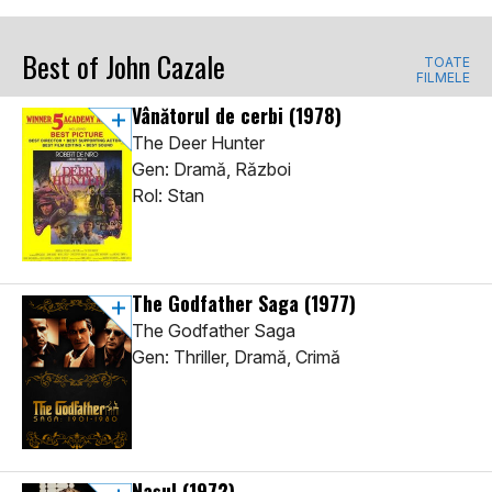
Best of John Cazale
TOATE
FILMELE
Vânătorul de cerbi
(1978)
The Deer Hunter
Gen: Dramă, Război
Rol: Stan
The Godfather Saga
(1977)
The Godfather Saga
Gen: Thriller, Dramă, Crimă
Nașul
(1972)