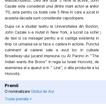
Massachusetts. Desi are doar 5 filme la active, John
Cazale este considerat unul dintre marii actori ai anilor
’70, asta pentru ca toate cele 5 filme in care a jucat in
aceasta decada sunt considerate capodopere.
Dupa ce a studiat teatru la Universitatea din Boston,
John Cazale s-a mutat in New York, a lucrat ca sofer
de taxi si ca mesager pentru a-si castiga existenta in
timp ce urmarea sa-si faca o cariera in actorie. Punctul
culminant al carierei sale a avut loc in culisele
Broadway-ului jucand impreuna cu Al Pacino in "The
Indian wants the Bronx" in regia lui Israel Horovitz, de
asemenea el a aparut si in " Line", o alta productie a lui
Horovitz.
Premii
O nominalizare
Globul de Aur
Toate premiile »