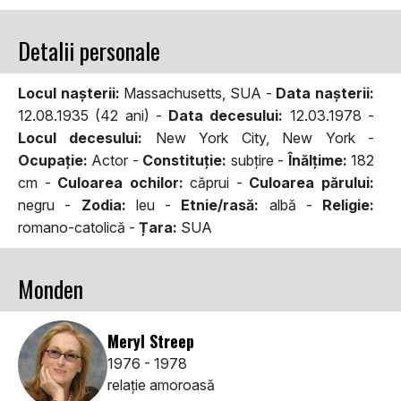
Detalii personale
Locul naşterii:
Massachusetts, SUA -
Data naşterii:
12.08.1935 (42 ani) -
Data decesului:
12.03.1978 -
Locul decesului:
New York City, New York -
Ocupaţie:
Actor -
Constituţie:
subţire -
Înălţime:
182
cm -
Culoarea ochilor:
căprui -
Culoarea părului:
negru -
Zodia:
leu -
Etnie/rasă:
albă -
Religie:
romano-catolică -
Țara:
SUA
Monden
Meryl Streep
1976 - 1978
relaţie amoroasă