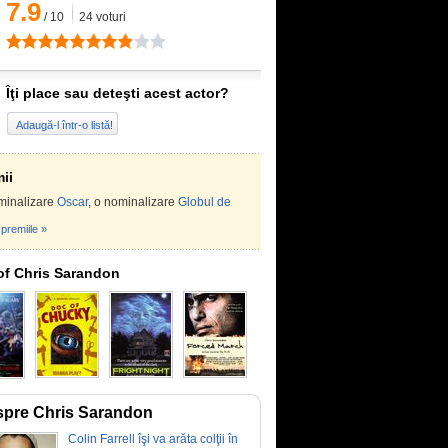
7.9
/
10
24
voturi
Îţi place sau deteşti acest actor?
Adaugă-l într-o listă!
ii
minalizare
Oscar
, o nominalizare
Globul de
premiile »
of Chris Sarandon
pre Chris Sarandon
Colin Farrell îşi va arăta colţii în