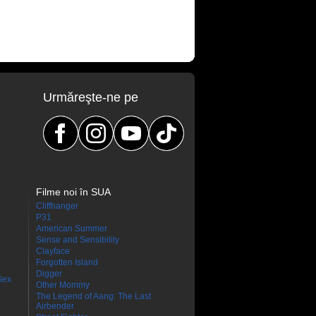
Urmăreşte-ne pe
Filme noi în SUA
Cliffhanger
P31
American Summer
Sense and Sensibility
Clayface
Forgotten Island
Digger
Sex
Other Mommy
The Legend of Aang: The Last
Airbender