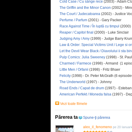
Cold Case / Cu sânge rece
(2003) - Adam Cl
The Griffin and the Minor Canon
(2002) - Mi
The Court / Judecatoarea
(2002) - Justice V
Perfume / Parfum
(2001) - Gary Packer
Race Against Time / În luptă cu timpul
(2000) 
Reaper / Capitol final
(2000) - Luke Sinclair
Judging Amy / Amy
(1999) - Judge Barry Krum
Law & Order: Special Victims Unit / Lege si o
Let the Devil Wear Black / Diavolului ii sta bi
Pulp Comics: Julia Sweeney
(1998) - St. Paul
Charmed / Farmece
(1998) - Armand (1 epis
Little Men / Orfanii
(1998) - Fritz Bhaer
Felicity
(1998) - Dr. Peter McGrath (6 episode
The Underworld
(1997) - Johnny
Road Ends / Capat de drum
(1997) - Esteba
American Perfekt / Moneda falsa
(1997) - De
Vezi toate filmele
Părerea ta
Spune-ţi părerea
alex_il_fenomeno
pe 20 Ianuar