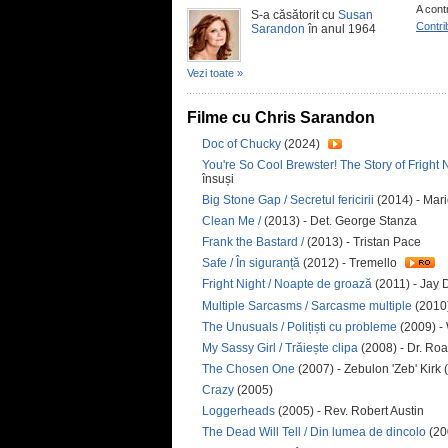
A cont
S-a căsătorit cu
Susan
Contri
Sarandon
în anul 1964
Vezi toate »
Filme cu Chris Sarandon
Doc of Chucky
(2024)
You're So Cool Brewster! The Story of Fright N
însuși
Big Stone Gap / Secretul fericirii
(2014) - Mar
Clean Me /
(2013) - Det. George Stanza
Frank the Bastard /
(2013) - Tristan Pace
Safe / În siguranță
(2012) - Tremello
Fright Night / Noapte de groază
(2011) - Jay
Multiple Sarcasms / Sarcasme multiple
(2010)
The Unusuals / Polițiști cu probleme
(2009) -
My Sassy Girl / Trăiește clipa
(2008) - Dr. Ro
The Chosen One
(2007) - Zebulon 'Zeb' Kirk
Crazy
(2005)
Loggerheads
(2005) - Rev. Robert Austin
The Dead Will Tell / Din lumea de dincolo
(20