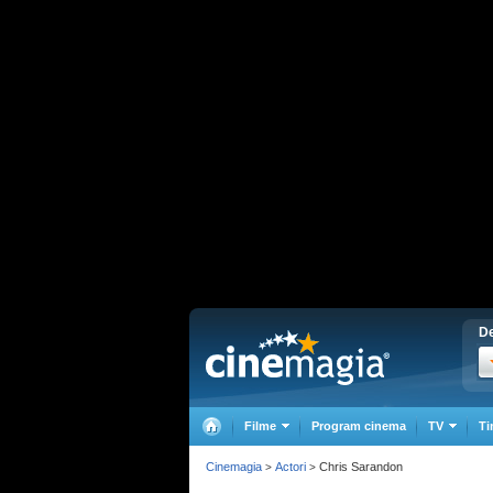
De
Filme
Program cinema
TV
Ti
Cinemagia
Actori
Chris Sarandon
>
>