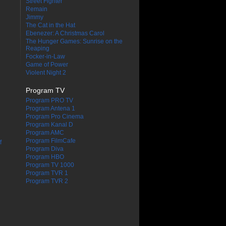
Street Fighter
Remain
Jimmy
The Cat in the Hat
Ebenezer: A Christmas Carol
The Hunger Games: Sunrise on the
Reaping
Focker-in-Law
Game of Power
Violent Night 2
Program TV
Program PRO TV
Program Antena 1
Program Pro Cinema
Program Kanal D
Program AMC
Program FilmCafe
f
Program Diva
Program HBO
Program TV 1000
Program TVR 1
Program TVR 2