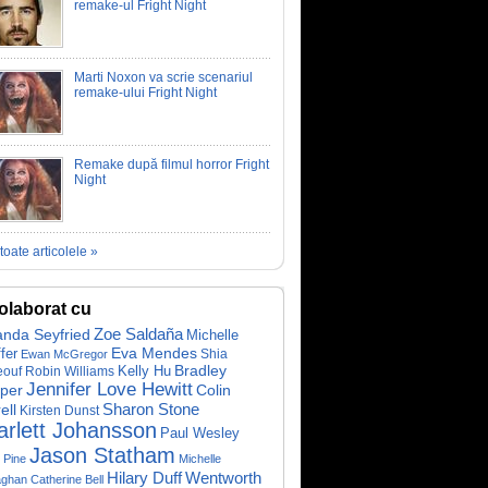
remake-ul Fright Night
Marti Noxon va scrie scenariul
remake-ului Fright Night
Remake după filmul horror Fright
Night
toate articolele »
olaborat cu
Zoe Saldaña
nda Seyfried
Michelle
Eva Mendes
ffer
Shia
Ewan McGregor
Bradley
Kelly Hu
eouf
Robin Williams
Jennifer Love Hewitt
per
Colin
ell
Sharon Stone
Kirsten Dunst
arlett Johansson
Paul Wesley
Jason Statham
 Pine
Michelle
Hilary Duff
Wentworth
ghan
Catherine Bell