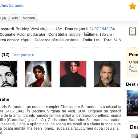
 Chris Sarandon
i (4)
Wiki
Monden
 naşterii
: Beckley, West Virginia, USA ·
Data naşterii
:
24.07.1942
(84
Ocupaţie
: Actor, producător ·
Constituţie
: subţire ·
Înălţime
: 185 cm ·
rea ochilor
: căprui ·
Culoarea părului
: castaniu ·
Zodia
: Leu ·
Țara
: SUA
 (12)
Prem
Toate pozele »
O no
Aur
Toate 
Best 
rafie
 Sarandon, pe numele complet Christopher Sarandon, s-a născut la
de 24.07.1942, în Beckley, Virginia de Vest, SUA. Originea sa greacă
ne de la ambii părinți: numele familial inițial a fost Sarondonethes; mama
iffie (Cardullias) și tatăl său, Christopher Sarandon Sr., erau restauratori.
lescență, Chris a apărut local pe scena muzicală și a cântat la tobe și cu
Des
ă locală numită The Teen Tones. Trupa sa a făcut turnee după liceu și a...
lt