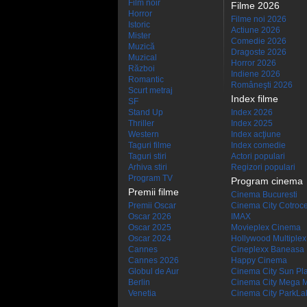
Film noir
Filme 2026
Horror
Filme noi 2026
Istoric
Actiune 2026
Mister
Comedie 2026
Muzică
Dragoste 2026
Muzical
Horror 2026
Război
Indiene 2026
Romantic
Româneşti 2026
Scurt metraj
Index filme
SF
Stand Up
Index 2026
Thriller
Index 2025
Western
Index acţiune
Taguri filme
Index comedie
Taguri stiri
Actori populari
Arhiva stiri
Regizori populari
Program TV
Program cinema
Premii filme
Cinema Bucuresti
Premii Oscar
Cinema City Cotroc
Oscar 2026
IMAX
Oscar 2025
Movieplex Cinema
Oscar 2024
Hollywood Multiplex
Cannes
Cineplexx Baneasa
Cannes 2026
Happy Cinema
Globul de Aur
Cinema City Sun Pl
Berlin
Cinema City Mega M
Venetia
Cinema City ParkLa