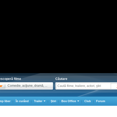
scoperă filme
Căutare
Comedie, acţiune, dramă, ...
mp liber
În curând
Trailer
Ştiri
Box Office
Club
Forum