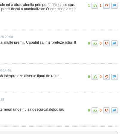
unde mi-a atras atentia prin profunzimea cu care
1
1
nu primit decat o nominalizare Oscar , merita mult
025 20:00
ai multe premii. Capabil sa interpreteze roluri ff
0
0
20 14:46
ă interpreteze diverse tipuri de roluri...
0
0
:35
fternoon unde nu sa descurcat deloc rau
0
0