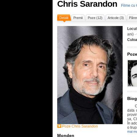
Chris Sarandon
Filme cu
Detalii
Premii
Poze (12)
Articole (3)
Părer
Locul
ani) ·
Culoa
Poze
Biog
Chris
data 
provi
sa, Cl
În ado
Poze Chris Sarandon
o trup
mai mu
Monden