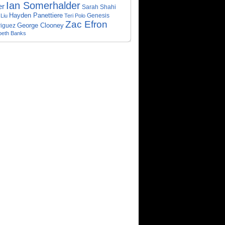
Ian Somerhalder
er
Sarah Shahi
Hayden Panettiere
Genesis
Liu
Teri Polo
Zac Efron
George Clooney
iguez
beth Banks