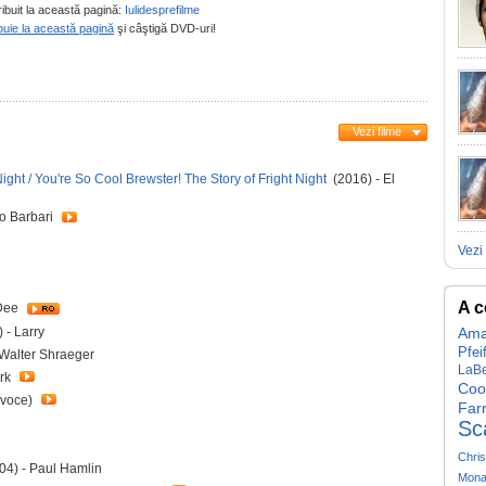
ribuit la această pagină:
Iulidesprefilme
buie la această pagină
şi câştigă DVD-uri!
Vezi filme
ight / You're So Cool Brewster! The Story of Fright Night
(2016) - El
io Barbari
Vezi 
A c
 Dee
 - Larry
Ama
Pfei
 Walter Shraeger
LaB
ark
Coo
 (voce)
Farr
Sc
Chris
04) - Paul Hamlin
Mona