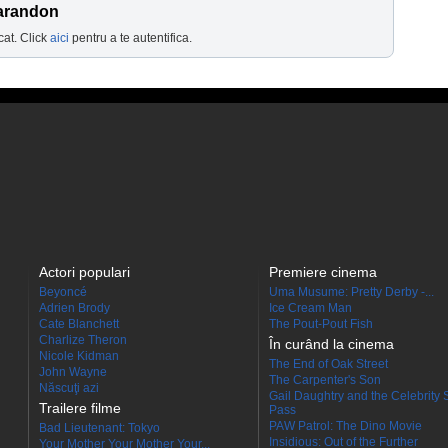
Sarandon
cat. Click
aici
pentru a te autentifica.
Actori populari
Premiere cinema
Beyoncé
Uma Musume: Pretty Derby -...
Adrien Brody
Ice Cream Man
Cate Blanchett
The Pout-Pout Fish
Charlize Theron
În curând la cinema
Nicole Kidman
The End of Oak Street
John Wayne
The Carpenter's Son
Născuţi azi
Gail Daughtry and the Celebrity 
Trailere filme
Pass
PAW Patrol: The Dino Movie
Bad Lieutenant: Tokyo
Insidious: Out of the Further
Your Mother Your Mother Your...