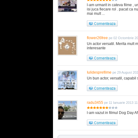
l-am urmarit in cateva filme , 
isi juca fiecare rol . pacat ca 
mai mult ...
flower26free
pe 02 Octombrie 2
Un actor versatil. Merita mult m
interesante
Iulidesprefilme
pe 29 August 20
Un bun actor, versatil, capabil s
radu3455
pe 11 Ianuarie 2013 11
l-am vazut in filmul Dog Day A