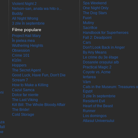
Spa Weekend
Violent Night 2
One Night Only
Nelson-san, anata wa hito o...
The Dog Stars
Buddy
Fuori
All Night Wrong
Mutiny
3 zile în septembrie
Sacrifice
Filme populare
Handbook for Superheroes
Project Hail Mary
Fall 2: Deadpoint
În pielea mea
Cars
Wuthering Heights
Don't Look Back in Anger
Obsession
By Any Means
Crime 101
Le crime du 3e étage
Kîzîm
Dosarele orașului alb
Hoppers
Practical Magic 2
The Secret Agent
Coyote vs. Acme
Good Luck, Have Fun, Don't Die
Iertarea
Scream 7
Värn
How to Make a Killing
Cats in the Museum: Treasures o
Cazul Samca
Egypt
eni
Dolce far niente
3 zile în septembrie
The Last Viking
Resident Evil
Kill Bill: The Whole Bloody Affair
Heart of the Beast
The Bride!
Runner
Cold Storage
Los domingos
Atlasul Universului
aza
all
ke