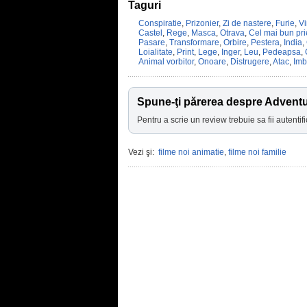
Taguri
Conspiratie
,
Prizonier
,
Zi de nastere
,
Furie
,
Vi
Castel
,
Rege
,
Masca
,
Otrava
,
Cel mai bun pri
Pasare
,
Transformare
,
Orbire
,
Pestera
,
India
,
Loialitate
,
Print
,
Lege
,
Inger
,
Leu
,
Pedeapsa
,
Animal vorbitor
,
Onoare
,
Distrugere
,
Atac
,
Imb
Spune-ţi părerea despre Adventu
Pentru a scrie un review trebuie sa fii autentifi
Vezi şi:
filme noi animatie
,
filme noi familie