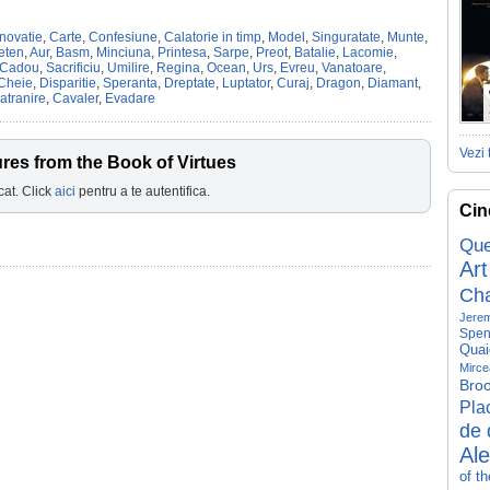
novatie
,
Carte
,
Confesiune
,
Calatorie in timp
,
Model
,
Singuratate
,
Munte
,
eten
,
Aur
,
Basm
,
Minciuna
,
Printesa
,
Sarpe
,
Preot
,
Batalie
,
Lacomie
,
Cadou
,
Sacrificiu
,
Umilire
,
Regina
,
Ocean
,
Urs
,
Evreu
,
Vanatoare
,
Cheie
,
Disparitie
,
Speranta
,
Dreptate
,
Luptator
,
Curaj
,
Dragon
,
Diamant
,
atranire
,
Cavaler
,
Evadare
Vezi 
res from the Book of Virtues
cat. Click
aici
pentru a te autentifica.
Cin
Que
Art
Ch
Jerem
Spen
Quai
Mirce
Broo
Pla
de 
Al
of t