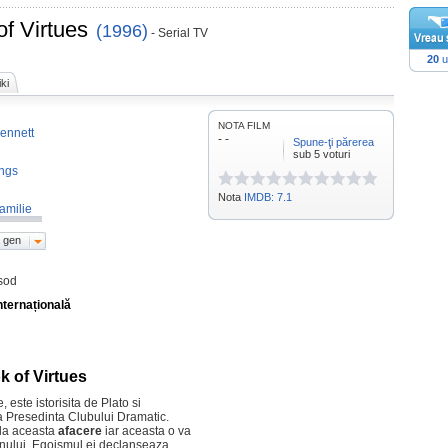
f Virtues
(1996)
- Serial TV
20
u
ki
NOTA FILM
Bennett
- -
Spune-ţi părerea
sub 5 voturi
ngs
Nota
IMDB: 7.1
amilie
 gen
sod
nternațională
 of Virtues
, este istorisita de Plato si
a Presedinta Clubului Dramatic.
ila aceasta
afacere
iar aceasta o va
unului. Egoismul ei declanseaza