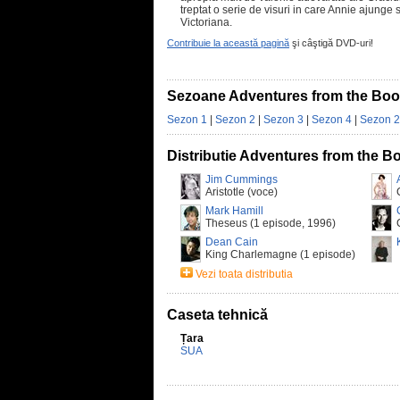
treptat o serie de visuri in care Annie ajunge 
Victoriana.
Contribuie la această pagină
şi câştigă DVD-uri!
Sezoane Adventures from the Book
Sezon 1
|
Sezon 2
|
Sezon 3
|
Sezon 4
|
Sezon 
Distributie Adventures from the Bo
Jim Cummings
Aristotle (voce)
Mark Hamill
Theseus (1 episode, 1996)
Dean Cain
King Charlemagne (1 episode)
Vezi toata distributia
Caseta tehnică
Țara
SUA