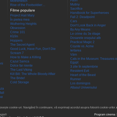
Fuori
Motherwitch
Mutiny
Rise of the Footsoldier:...
Sacrifice
Filme populare
Handbook for Superheroes
Project Hail Mary
Fall 2: Deadpoint
În pielea mea
Cars
Wuthering Heights
Don't Look Back in Anger
Obsession
By Any Means
Crime 101
Le crime du 3e étage
Kîzîm
Dosarele orașului alb
Hoppers
Practical Magic 2
The Secret Agent
Coyote vs. Acme
Good Luck, Have Fun, Don't Die
Iertarea
Scream 7
Värn
How to Make a Killing
Cats in the Museum: Treasures o
Cazul Samca
Egypt
eni
Dolce far niente
3 zile în septembrie
The Last Viking
Resident Evil
Kill Bill: The Whole Bloody Affair
Heart of the Beast
The Bride!
Runner
Cold Storage
Los domingos
Atlasul Universului
aza
all
ke
losește cookie-uri. Navigând în continuare, vă exprimați acordul asupra folosirii cookie-urilor.
agia®
Program cinema