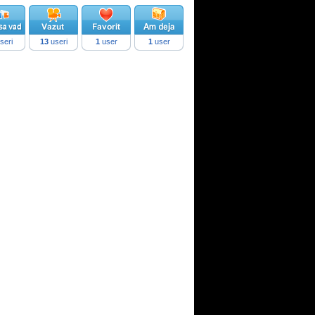
seri
13
useri
1
user
1
user