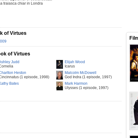
sa traiasca chiar in Londra
 of Virtues
Fil
2009
ok of Virtues
Ashley Judd
Elijah Wood
Cornelia
Icarus
Charlton Heston
Malcolm McDowell
Cincinnatus (1 episode, 1998)
God Indra (1 episode, 1997)
Kathy Bates
Mark Harmon
Ulysses (1 episode, 1997)