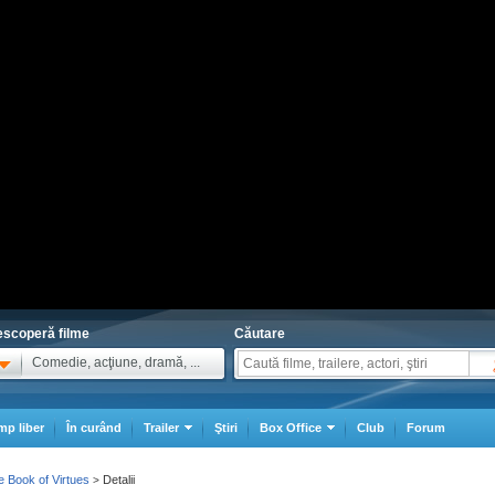
scoperă filme
Căutare
Comedie, acţiune, dramă, ...
mp liber
În curând
Trailer
Ştiri
Box Office
Club
Forum
e Book of Virtues
Detalii
>