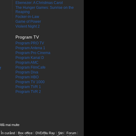
Ebenezer: A Christmas Carol
The Hunger Games: Sunrise on the
Reaping
Focker-in-Law
Game of Power
Violent Night 2
Program TV
Program PRO TV
Program Antena 1
Program Pro Cinema
Program Kanal D
Program AMC
Program FilmCafe
f
Program Diva
Program HBO
Program TV 1000
Program TVR 1
Program TVR 2
Află mai multe
În curând
Box office
DVD/Blu Ray
Ştiri
Forum