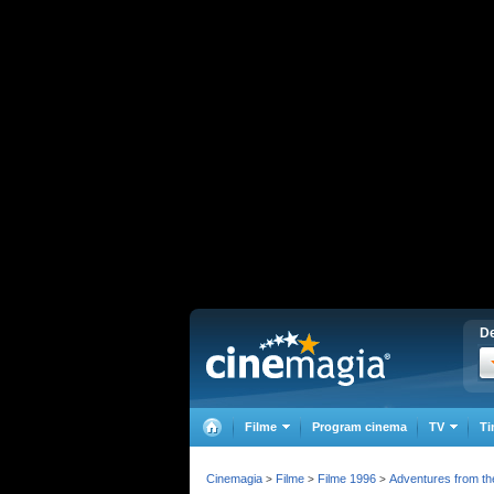
De
Filme
Program cinema
TV
Ti
Cinemagia
Filme
Filme 1996
Adventures from th
>
>
>