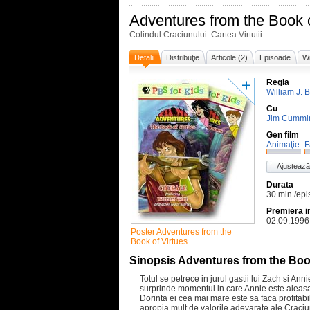
Adventures from the Book o
Colindul Craciunului: Cartea Virtutii
Detalii
Distribuţie
Articole (2)
Episoade
Wi
Regia
William J. 
Cu
Jim Cummi
Gen film
Animaţie
F
Ajustează
Durata
30 min./epi
Premiera i
02.09.1996
Poster Adventures from the
Book of Virtues
Sinopsis Adventures from the Book
Totul se petrece in jurul gastii lui Zach si Annie
surprinde momentul in care Annie este aleas
Dorinta ei cea mai mare este sa faca profitab
apropia mult de valorile adevarate ale Craci