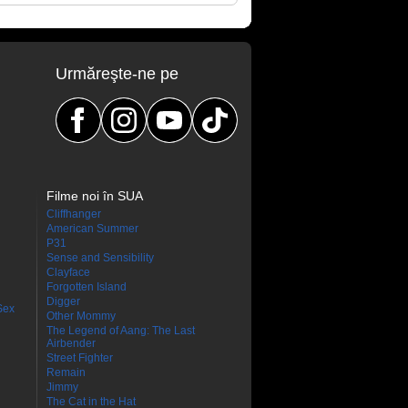
Urmăreşte-ne pe
Filme noi în SUA
Cliffhanger
American Summer
P31
Sense and Sensibility
Clayface
Forgotten Island
Digger
Sex
Other Mommy
The Legend of Aang: The Last
Airbender
Street Fighter
Remain
Jimmy
The Cat in the Hat