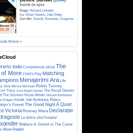
(2004)
Înainte de apus
Regia:
Richard Linklater
Cu:
Ethan Hawke
,
Julie Delpy
Gen film:
Dramă
,
Romantic
,
Dragoste
Warner TV
20:30
toate filmele »
eCloud
The
rerlo todo
Competencia oficial
 of More
Matching
Child's Play
Menajerimi Ara
ampions
Life
Robin Tunney
y Sisto
Mircea Mureșan
Dennis
cer Tracy
The Recall
Jose Angel Llamas
d
The Goonies
Royal Winter
Vincent Kartheiser
Andreea Raicu
Inside Job
a Drăgan
A Quiet
klyn's Finest
The Good Night
Declarație
Victoria
ce
Rooney Mara
dragoste
La dolce vita
Fedakar
exander
Wallace & Gromit in The Curse
he Were-Rabbit