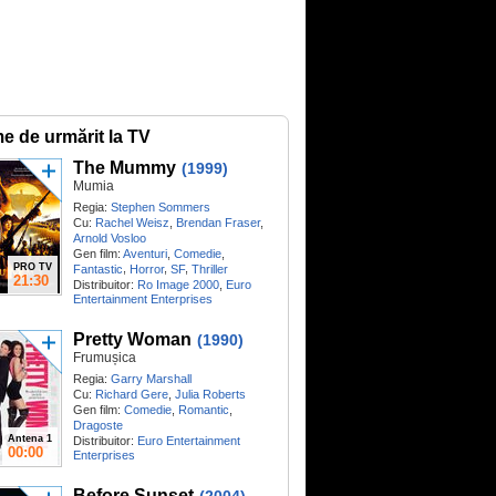
me de urmărit la TV
The Mummy
(1999)
Mumia
Regia:
Stephen Sommers
Cu:
Rachel Weisz
,
Brendan Fraser
,
Arnold Vosloo
Gen film:
Aventuri
,
Comedie
,
PRO TV
,
,
,
Fantastic
Horror
SF
Thriller
21:30
Distribuitor:
Ro Image 2000
,
Euro
Entertainment Enterprises
Pretty Woman
(1990)
Frumușica
Regia:
Garry Marshall
Cu:
Richard Gere
,
Julia Roberts
Gen film:
Comedie
,
Romantic
,
Dragoste
Antena 1
Distribuitor:
Euro Entertainment
00:00
Enterprises
Before Sunset