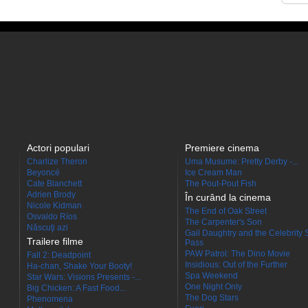
Actori populari
Premiere cinema
Charlize Theron
Uma Musume: Pretty Derby -...
Beyoncé
Ice Cream Man
Cate Blanchett
The Pout-Pout Fish
Adrien Brody
În curând la cinema
Nicole Kidman
The End of Oak Street
Osvaldo Ríos
The Carpenter's Son
Născuţi azi
Gail Daughtry and the Celebrity 
Trailere filme
Pass
PAW Patrol: The Dino Movie
Fall 2: Deadpoint
Insidious: Out of the Further
Ha-chan, Shake Your Booty!
Spa Weekend
Star Wars: Visions Presents -...
One Night Only
Big Chicken: A Fast Food...
The Dog Stars
Phenomena