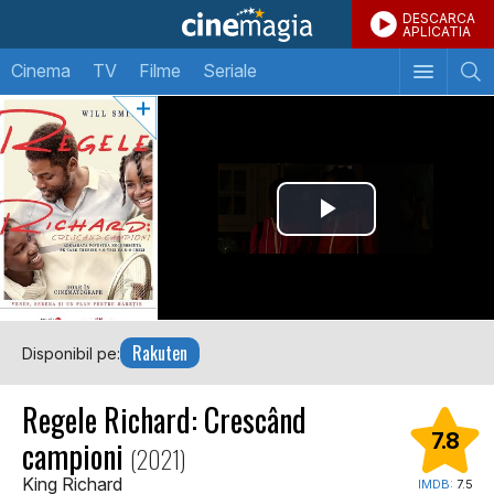
DESCARCA
APLICATIA
Cinema
TV
Filme
Seriale
Rakuten
Disponibil pe:
Regele Richard: Crescând
7.8
campioni
(2021)
King Richard
IMDB:
7.5