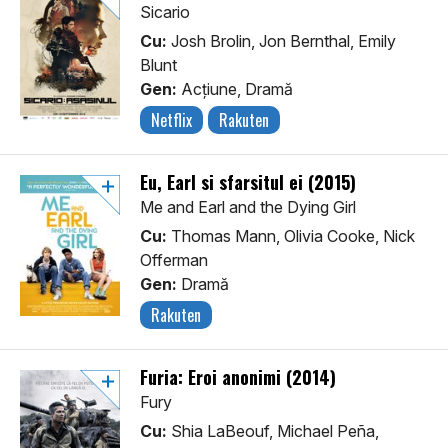
Sicario
Cu:
Josh Brolin, Jon Bernthal, Emily
Blunt
Gen:
Acţiune, Dramă
Netflix
Rakuten
Eu, Earl si sfarsitul ei (2015)
Me and Earl and the Dying Girl
Cu:
Thomas Mann, Olivia Cooke, Nick
Offerman
Gen:
Dramă
Rakuten
Furia: Eroi anonimi (2014)
Fury
Cu:
Shia LaBeouf, Michael Peña,