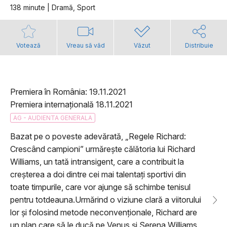
138 minute | Dramă, Sport
Votează
Vreau să văd
Văzut
Distribuie
Premiera în România: 19.11.2021
Premiera internațională 18.11.2021
AG - AUDIENTA GENERALA
Bazat pe o poveste adevărată, „Regele Richard:
Crescând campioni” urmărește călătoria lui Richard
Williams, un tată intransigent, care a contribuit la
creșterea a doi dintre cei mai talentați sportivi din
toate timpurile, care vor ajunge să schimbe tenisul
pentru totdeauna.Urmărind o viziune clară a viitorului
lor și folosind metode neconvenționale, Richard are
un plan care să le ducă pe Venus și Serena Williams