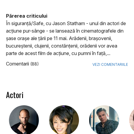
Părerea criticului
În siguranţă/Safe, cu Jason Statham - unul din actori de
acţiune pur-sânge - se lansează în cinematografele din
şase oraşe ale ţării pe 11 mai. Arădenii, braşovenii,
bucureştenii, clujenii, constănţenii, orădenii vor avea
parte de acest film de acţiune, cu pumni în faţă,...
Comentarii
(88)
VEZI COMENTARIILE
Actori