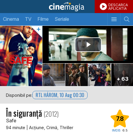
DESCARCA
APLICATIA
Cinema
TV
Filme
Seriale
+ 63
RTL HÁROM, 10 Aug 00:30
Disponibil pe:
În siguranță
(2012)
7.8
Safe
94 minute | Acţiune, Crimă, Thriller
IMDB:
6.5