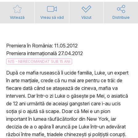
Votează
Vreau să văd
Văzut
Distribuie
Premiera în România: 11.05.2012
Premiera internațională 27.04.2012
N15 - NERECOMANDAT SUB 15 ANI
După ce mafia rusească îi ucide familia, Luke, un expert
în arte marțiale, crede că nu mai are pentru ce trăi: de
fiecare dată când se atașează de cineva, mafia va
interveni. Dar într-o zi Luke o găsește pe Mei, o asiatică
de 12 ani urmărită de aceiași gangsteri care i-au ucis
soția și o ajută să scape. Doar că Mei e un pion
important în lumea răufăcătorilor din New York, iar
decizia de a o apăra îl aruncă pe Luke într-un adevărat
război între mafie, triadele chinezești și polițiștii corupți.