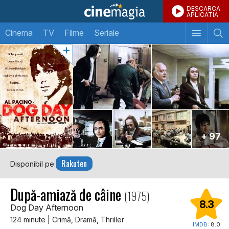
DESCARCA
APLICATIA
Cinema
TV
Filme
Seriale
+ 97
Rakuten
Disponibil pe:
După-amiază de câine
(1975)
8.3
Dog Day Afternoon
124 minute | Crimă, Dramă, Thriller
IMDB:
8.0