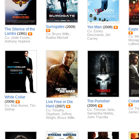
Surrogates
(2009)
Yes Man
(2008)
The Silence of the
Eagle
Cu:
Zooey
Lambs
(1991)
Cu:
Bruce Willis
,
Deschanel
,
Jim
Cu:
Mi
Cu:
Jodie Foster
,
Radha Mitchell
Carrey
Monag
Anthony Hopkins
LaBeo
White Collar
The Punisher
Collat
(2009)
Live Free or Die
Cu:
Matt Bomer
,
Tim
(2004)
Hard
(2007)
Cu:
To
DeKay
Cu:
Thomas Jane
,
Cu:
Timothy
Jamie
Samantha Mathis
,
Olyphant
,
Jeffrey
John Travolta
Wright
,
Bruce Willis