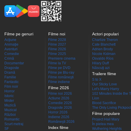
Filme pe genuri
Filme noi
Actori populari
Acţiune
Filme 2028
Charlize Theron
Animaţie
Filme 2027
Cate Blanchett
Aventuri
Filme 2026
Adrien Brody
Comedie
Filme 2025
Nicole Kidman
Crimă
Premiere cinema
Osvaldo Ríos
Documentar
Filme la TV
Hilary Duff
Dragoste
Filme pe DVD
Născuţi azi
Dramă
Filme pe Blu-ray
Trailere filme
Familie
Filme româneşti
S to X
Fantastic
Filme indiene
Our Sticky Love
Film noir
Filme 2026
Let's Marry Harry
Horror
Filme noi 2026
102 Minutes Inside the 
Istoric
Actiune 2026
Lion
Mister
Comedie 2026
Blood Sacrifice
Muzică
Dragoste 2026
The Only Living Pickpocke
Muzical
Horror 2026
Filme populare
Război
Indiene 2026
Romantic
Project Hail Mary
Româneşti 2026
Scurt metraj
În pielea mea
Index filme
SF
Wuthering Heights