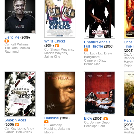
Lie to Me
(2009)
White Chicks
Charlie's Angels:
Once 
Cu:
Kelli Williams
,
(2004)
Full Throttle
Time 
(2003)
Tim Roth
,
Monica
Cu:
Shawn Wayans
,
(2003)
Raymund
Marlon Wayans
,
Cu:
Lucy Liu
,
Drew
Cu:
An
Jaime King
Barrymore
,
Bande
Cameron Diaz
,
Hayek
Bernie Mac
Depp
Hannibal
(2001)
Blow
(2001)
Smokin' Aces
Harsh
Cu:
Johnny Depp
,
(2006)
(2005)
Cu:
Anthony
Penélope Cruz
Cu:
Ray Liotta
,
Andy
Hopkins
,
Julianne
Cu:
Fr
Garcia
,
Ben Affleck
Moore
Rodríg