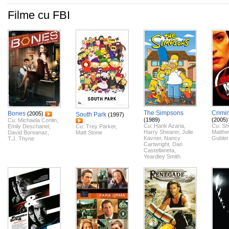
Filme cu FBI
The Simpsons
Crimi
Bones
(2005)
South Park
(1997)
(1989)
(2005)
Cu:
Michaela Conlin
,
Cu:
Hank Azaria
,
Cu:
Sh
Emily Deschanel
,
Cu:
Trey Parker
,
Harry Shearer
,
Julie
Matth
David Boreanaz
,
Matt Stone
Kavner
,
Nancy
Gubler
T.J. Thyne
Cartwright
,
Dan
Castellaneta
,
Yeardley Smith