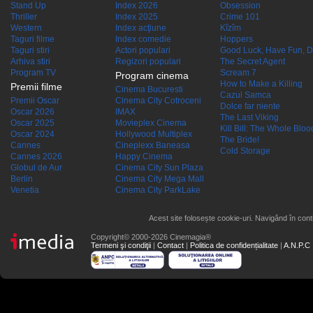
Stand Up
Index 2026
Obsession
Thriller
Index 2025
Crime 101
Western
Index acţiune
Kîzîm
Taguri filme
Index comedie
Hoppers
Taguri stiri
Actori populari
Good Luck, Have Fun, D
Arhiva stiri
Regizori populari
The Secret Agent
Program TV
Scream 7
Program cinema
How to Make a Killing
Premii filme
Cinema Bucuresti
Cazul Samca
Premii Oscar
Cinema City Cotroceni
Dolce far niente
Oscar 2026
IMAX
The Last Viking
Oscar 2025
Movieplex Cinema
Kill Bill: The Whole Blood
Oscar 2024
Hollywood Multiplex
The Bride!
Cannes
Cineplexx Baneasa
Cold Storage
Cannes 2026
Happy Cinema
Globul de Aur
Cinema City Sun Plaza
Berlin
Cinema City Mega Mall
Venetia
Cinema City ParkLake
Acest site folosește cookie-uri. Navigând în conti
Copyright© 2000-2026 Cinemagia®
Termeni şi condiţii
|
Contact
|
Politica de confidențialitate
|
A.N.P.C