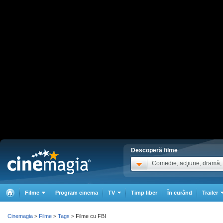
Descoperă filme
Comedie, acţiune, dramă, .
Filme
Program cinema
TV
Timp liber
În curând
Trailer
Cinemagia
Filme
Tags
Filme cu FBI
>
>
>