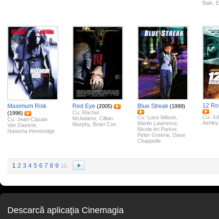
Bale
,
E
12 Ro
Maximum Risk
Red Eye
Blue Streak
(2005)
(1999)
Cu:
Rachel
(1996)
Cu:
Jo
Cu:
Luke Wilson
,
McAdams
,
Cillian
Cu:
Jean-Claude
Ashley
Martin Lawrence
,
Murphy
,
Brian Cox
Van Damme
,
Nicole Ari Parker
,
Natasha Henstridge
Peter Greene
,
Dave
Chappelle
1
2
3
4
5
6
7
8
9
10..
Descarcă aplicaţia Cinemagia