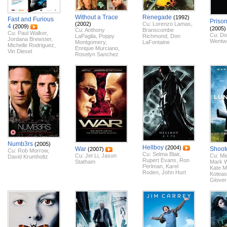
Without a Trace
Renegade
(1992)
Fast and Furious
Priso
(2002)
Cu:
Lorenzo Lamas
,
4
(2009)
(2005)
Cu:
Anthony
Branscombe
Cu:
Paul Walker
,
Cu:
Do
LaPaglia
,
Poppy
Richmond
,
Don
Jordana Brewster
,
Wentwo
Montgomery
,
LaFontaine
Michelle Rodriguez
,
Enrique Murciano
,
Vin Diesel
Roselyn Sanchez
Numb3rs
(2005)
Hellboy
(2004)
War
Shoot
(2007)
Cu:
Rob Morrow
,
Cu:
Selma Blair
,
Cu:
Jet Li
,
Jason
Cu:
Mi
David Krumholtz
Rupert Evans
,
Ron
Statham
Mark 
Perlman
,
Karel
Kate M
Roden
,
John Hurt
Koteas
Glover