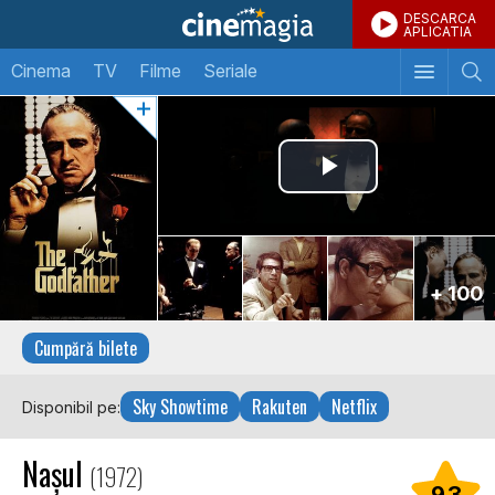
DESCARCA
APLICATIA
Cinema
TV
Filme
Seriale
+ 100
Cumpără bilete
Sky Showtime
Rakuten
Netflix
Disponibil pe:
Nașul
(1972)