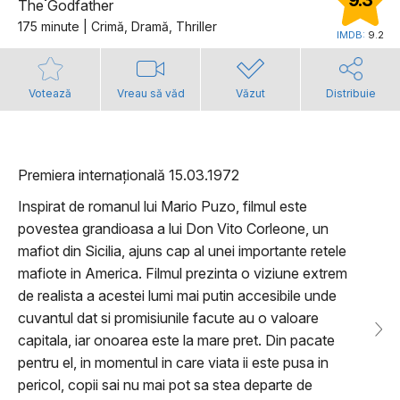
9.3
The Godfather
175 minute | Crimă, Dramă, Thriller
IMDB:
9.2
Votează
Vreau să văd
Văzut
Distribuie
Premiera internațională 15.03.1972
Inspirat de romanul lui Mario Puzo, filmul este
povestea grandioasa a lui Don Vito Corleone, un
mafiot din Sicilia, ajuns cap al unei importante retele
mafiote in America. Filmul prezinta o viziune extrem
de realista a acestei lumi mai putin accesibile unde
cuvantul dat si promisiunile facute au o valoare
capitala, iar onoarea este la mare pret. Din pacate
pentru el, in momentul in care viata ii este pusa in
pericol, copii sai nu mai pot sa stea departe de