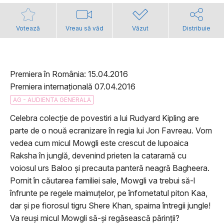
Votează
Vreau să văd
Văzut
Distribuie
Premiera în România: 15.04.2016
Premiera internațională 07.04.2016
AG - AUDIENTA GENERALA
Celebra colecție de povestiri a lui Rudyard Kipling are
parte de o nouă ecranizare în regia lui Jon Favreau. Vom
vedea cum micul Mowgli este crescut de lupoaica
Raksha în junglă, devenind prieten la cataramă cu
voiosul urs Baloo și precauta panteră neagră Bagheera.
Pornit în căutarea familiei sale, Mowgli va trebui să-l
înfrunte pe regele maimuțelor, pe înfometatul piton Kaa,
dar și pe fiorosul tigru Shere Khan, spaima întregii jungle!
Va reuși micul Mowgli să-și regăsească părinții?