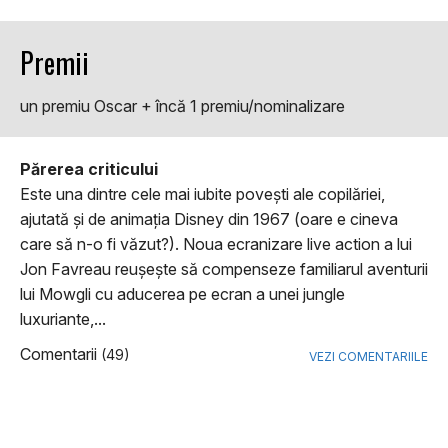
Premii
un premiu Oscar + încă 1 premiu/nominalizare
Părerea criticului
Este una dintre cele mai iubite poveşti ale copilăriei,
ajutată şi de animaţia Disney din 1967 (oare e cineva
care să n-o fi văzut?). Noua ecranizare live action a lui
Jon Favreau reuşeşte să compenseze familiarul aventurii
lui Mowgli cu aducerea pe ecran a unei jungle
luxuriante,...
Comentarii
(49)
VEZI COMENTARIILE