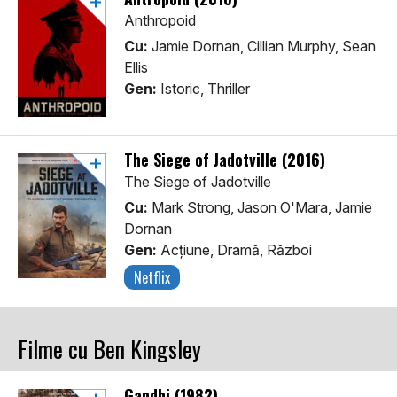
Anthropoid
Cu:
Jamie Dornan, Cillian Murphy, Sean
Ellis
Gen:
Istoric, Thriller
The Siege of Jadotville (2016)
The Siege of Jadotville
Cu:
Mark Strong, Jason O'Mara, Jamie
Dornan
Gen:
Acţiune, Dramă, Război
Netflix
Filme cu Ben Kingsley
Gandhi (1982)