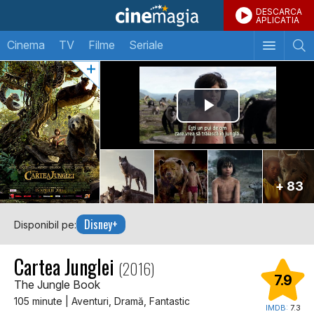
DESCARCA
APLICATIA
Cinema
TV
Filme
Seriale
+ 83
Disney+
Disponibil pe:
Cartea Junglei
(2016)
7.9
The Jungle Book
105 minute | Aventuri, Dramă, Fantastic
IMDB:
7.3