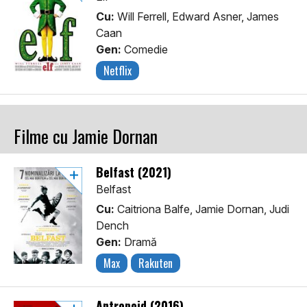
Cu:
Will Ferrell, Edward Asner, James
Caan
Gen:
Comedie
Netflix
Filme cu Jamie Dornan
Belfast (2021)
Belfast
Cu:
Caitriona Balfe, Jamie Dornan, Judi
Dench
Gen:
Dramă
Max
Rakuten
Antropoid (2016)