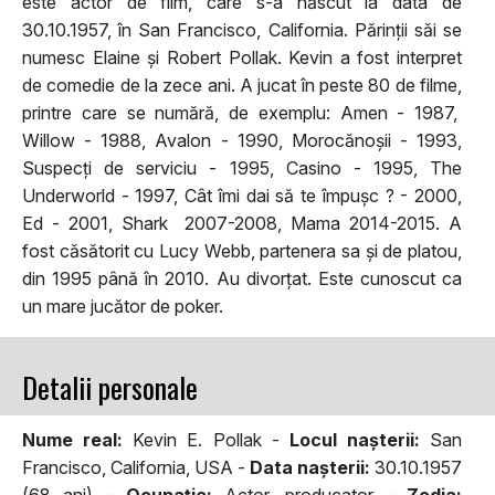
este actor de film, care s-a născut la data de
30.10.1957, în San Francisco, California. Părinții săi se
numesc Elaine și Robert Pollak. Kevin a fost interpret
de comedie de la zece ani. A jucat în peste 80 de filme,
printre care se numără, de exemplu: Amen - 1987,
Willow - 1988, Avalon - 1990, Morocănoșii - 1993,
Suspecți de serviciu - 1995, Casino - 1995, The
Underworld - 1997, Cât îmi dai să te împușc ? - 2000,
Ed - 2001, Shark 2007-2008, Mama 2014-2015. A
fost căsătorit cu Lucy Webb, partenera sa și de platou,
din 1995 până în 2010. Au divorțat. Este cunoscut ca
un mare jucător de poker.
Detalii personale
Nume real:
Kevin E. Pollak -
Locul naşterii:
San
Francisco, California, USA -
Data naşterii:
30.10.1957
(68 ani) -
Ocupaţie:
Actor, producator -
Zodia: