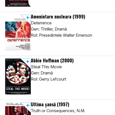
Amenintare nucleara
(1999)
Deterrence
Gen: Thriller, Dramă
Rol: Presedintele Walter Emerson
Abbie Hoffman
(2000)
Steal This Movie
Gen: Dramă
Rol: Gerry Lefcourt
Ultima șansă
(1997)
Truth or Consequences, N.M.