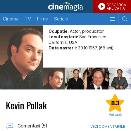
DESCARCA
APLICATIA
Cinema
TV
Filme
Seriale
Ocupație:
Actor, producator
Locul naşterii:
San Francisco,
California, USA
Data naşterii:
30.10.1957 (68 ani)
Kevin Pollak
8.3
Votează
Comentarii (5)
VEZI COMENTARIILE