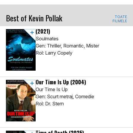
Best of Kevin Pollak
TOATE
FILMELE
(2021)
Soulmates
Gen: Thriller, Romantic, Mister
Rol: Larry Copely
Our Time Is Up
(2004)
Our Time Is Up
Gen: Scurt metraj, Comedie
Rol: Dr. Stern
Time of Death
(2025)