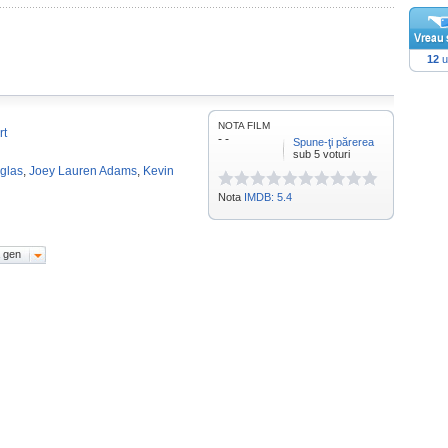
12
u
NOTA FILM
rt
- -
Spune-ţi părerea
sub 5 voturi
uglas
,
Joey Lauren Adams
,
Kevin
Nota
IMDB: 5.4
 gen