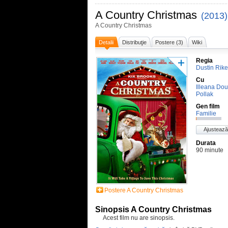
A Country Christmas
(2013)
A Country Christmas
Detalii
Distribuţie
Postere (3)
Wiki
Regia
Dustin Rike
Cu
Illeana Do
Pollak
Gen film
Familie
Ajustează
Durata
90 minute
Postere A Country Christmas
Sinopsis A Country Christmas
Acest film nu are sinopsis.