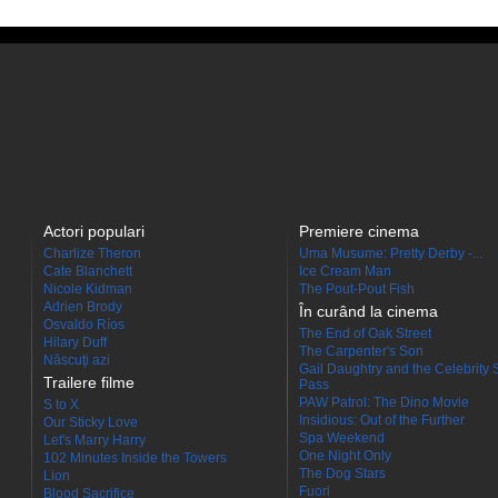
Actori populari
Premiere cinema
Charlize Theron
Uma Musume: Pretty Derby -...
Cate Blanchett
Ice Cream Man
Nicole Kidman
The Pout-Pout Fish
Adrien Brody
În curând la cinema
Osvaldo Ríos
The End of Oak Street
Hilary Duff
The Carpenter's Son
Născuţi azi
Gail Daughtry and the Celebrity 
Trailere filme
Pass
PAW Patrol: The Dino Movie
S to X
Insidious: Out of the Further
Our Sticky Love
Spa Weekend
Let's Marry Harry
One Night Only
102 Minutes Inside the Towers
The Dog Stars
Lion
Fuori
Blood Sacrifice