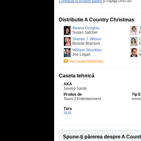
Contribuie la această pagină
şi câştigă DVD-uri!
Distributie A Country Christmas
Illeana Douglas
Susan Satcher
Sheree J. Wilson
C
Bonnie Branson
William Shockley
L
Joe Logan
M
Vezi toata distributia
Caseta tehnică
AKA
Saving Santa
Produs de
Tip 
Team 2 Entertainment
norm
Țara
SUA
Spune-ţi părerea despre A Coun