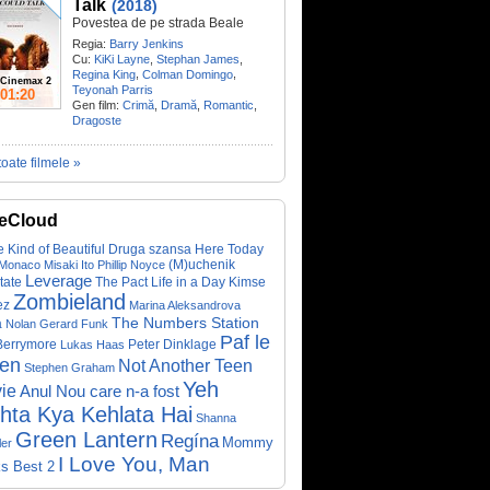
Talk
(2018)
Povestea de pe strada Beale
Regia:
Barry Jenkins
Cu:
KiKi Layne
,
Stephan James
,
,
,
Regina King
Colman Domingo
Cinemax 2
Teyonah Parris
01:20
Gen film:
Crimă
,
Dramă
,
Romantic
,
Dragoste
toate filmele »
eCloud
 Kind of Beautiful
Druga szansa
Here Today
(M)uchenik
 Monaco
Misaki Ito
Phillip Noyce
Leverage
tate
The Pact
Life in a Day
Kimse
Zombieland
ez
Marina Aleksandrova
The Numbers Station
a
Nolan Gerard Funk
Paf le
Berrymore
Peter Dinklage
Lukas Haas
ien
Not Another Teen
Stephen Graham
Yeh
ie
Anul Nou care n-a fost
hta Kya Kehlata Hai
Shanna
Green Lantern
Regína
Mommy
er
I Love You, Man
s Best 2