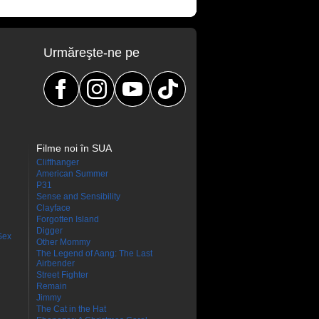
Urmăreşte-ne pe
Filme noi în SUA
Cliffhanger
American Summer
P31
Sense and Sensibility
Clayface
Forgotten Island
Digger
Sex
Other Mommy
The Legend of Aang: The Last
Airbender
Street Fighter
Remain
Jimmy
The Cat in the Hat