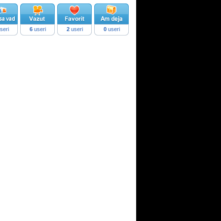
seri
6
useri
2
useri
0
useri