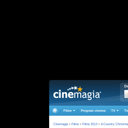
De
Filme
Program cinema
TV
Ti
Cinemagia
Filme
Filme 2013
A Country Christm
>
>
>