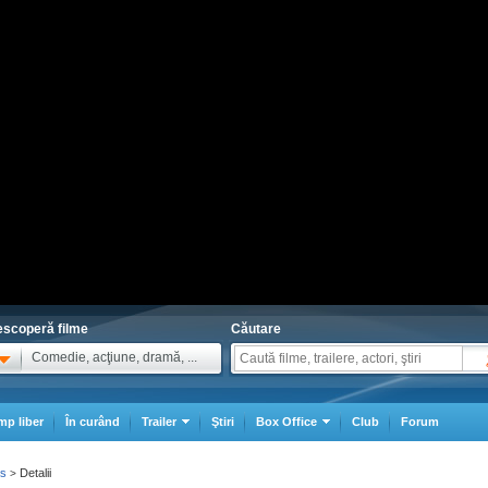
scoperă filme
Căutare
Comedie, acţiune, dramă, ...
mp liber
În curând
Trailer
Ştiri
Box Office
Club
Forum
as
Detalii
>