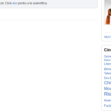
cat. Click
aici
pentru a te autentifica.
Vezi 
Cin
Some
Kara
Liber
Bilm
Tale
Dru 
Ch
Mov
Ris
Moakl
Fuck