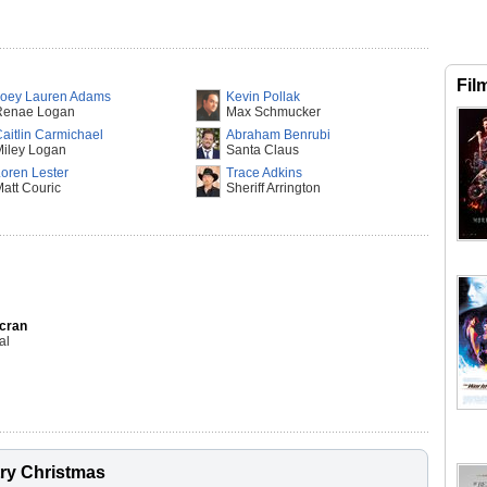
Fil
Joey Lauren Adams
Kevin Pollak
Renae Logan
Max Schmucker
aitlin Carmichael
Abraham Benrubi
Miley Logan
Santa Claus
oren Lester
Trace Adkins
att Couric
Sheriff Arrington
Ecran
al
try Christmas