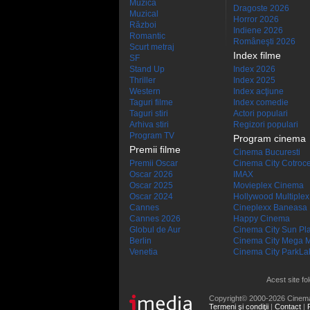
Muzică
Dragoste 2026
Muzical
Horror 2026
Război
Indiene 2026
Romantic
Româneşti 2026
Scurt metraj
Index filme
SF
Stand Up
Index 2026
Thriller
Index 2025
Western
Index acţiune
Taguri filme
Index comedie
Taguri stiri
Actori populari
Arhiva stiri
Regizori populari
Program TV
Program cinema
Premii filme
Cinema Bucuresti
Premii Oscar
Cinema City Cotroc
Oscar 2026
IMAX
Oscar 2025
Movieplex Cinema
Oscar 2024
Hollywood Multiplex
Cannes
Cineplexx Baneasa
Cannes 2026
Happy Cinema
Globul de Aur
Cinema City Sun Pl
Berlin
Cinema City Mega M
Venetia
Cinema City ParkLa
Acest site fo
Copyright© 2000-2026 Cinem
Termeni şi condiţii
|
Contact
|