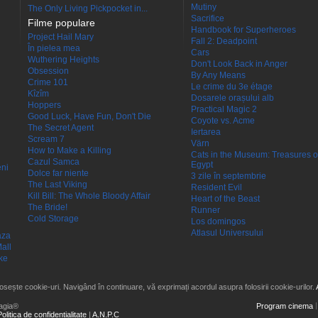
Mutiny
The Only Living Pickpocket in...
Sacrifice
Filme populare
Handbook for Superheroes
Project Hail Mary
Fall 2: Deadpoint
În pielea mea
Cars
Wuthering Heights
Don't Look Back in Anger
Obsession
By Any Means
Crime 101
Le crime du 3e étage
Kîzîm
Dosarele orașului alb
Hoppers
Practical Magic 2
Good Luck, Have Fun, Don't Die
Coyote vs. Acme
The Secret Agent
Iertarea
Scream 7
Värn
How to Make a Killing
Cats in the Museum: Treasures o
Cazul Samca
Egypt
eni
Dolce far niente
3 zile în septembrie
The Last Viking
Resident Evil
Kill Bill: The Whole Bloody Affair
Heart of the Beast
The Bride!
Runner
Cold Storage
Los domingos
Atlasul Universului
aza
all
ke
losește cookie-uri. Navigând în continuare, vă exprimați acordul asupra folosirii cookie-urilor.
agia®
Program cinema
Politica de confidențialitate
|
A.N.P.C