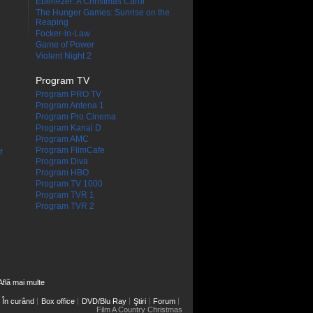
Ebenezer: A Christmas Carol
The Hunger Games: Sunrise on the
Reaping
Focker-in-Law
Game of Power
Violent Night 2
Program TV
Program PRO TV
Program Antena 1
Program Pro Cinema
Program Kanal D
Program AMC
Program FilmCafe
f
Program Diva
Program HBO
Program TV 1000
Program TVR 1
Program TVR 2
Află mai multe
În curând
Box office
DVD/Blu Ray
Ştiri
Forum
Film A Country Christmas