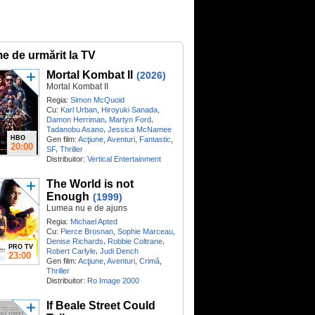
me de urmărit la TV
Mortal Kombat II
(2026)
Mortal Kombat II
Regia:
Simon McQuoid
Cu:
Karl Urban
,
Hiroyuki Sanada
,
,
,
Damon Herriman
Martyn Ford
,
Tadanobu Asano
Jessica McNamee
HBO
Gen film:
Acţiune
,
Aventuri
,
Fantastic
,
20:00
,
SF
Thriller
Distribuitor:
Vertical Entertainment
The World is not
Enough
(1999)
Lumea nu e de ajuns
Regia:
Michael Apted
Cu:
Pierce Brosnan
,
Sophie Marceau
,
,
,
Denise Richards
Robbie Coltrane
PRO TV
,
Robert Carlyle
Judi Dench
23:00
Gen film:
Acţiune
,
Aventuri
,
Crimă
,
Thriller
Distribuitor:
Ro Image 2000
If Beale Street Could