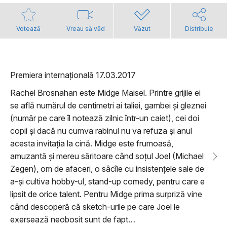
Votează
Vreau să văd
Văzut
Distribuie
Premiera internațională 17.03.2017
Rachel Brosnahan este Midge Maisel. Printre grijile ei
se află numărul de centimetri ai taliei, gambei şi gleznei
(număr pe care îl notează zilnic într-un caiet), cei doi
copii şi dacă nu cumva rabinul nu va refuza şi anul
acesta invitaţia la cină. Midge este frumoasă,
amuzantă şi mereu săritoare când soţul Joel (Michael
Zegen), om de afaceri, o sâcîie cu insistenţele sale de
a-şi cultiva hobby-ul, stand-up comedy, pentru care e
lipsit de orice talent. Pentru Midge prima surpriză vine
când descoperă că sketch-urile pe care Joel le
exersează neobosit sunt de fapt…