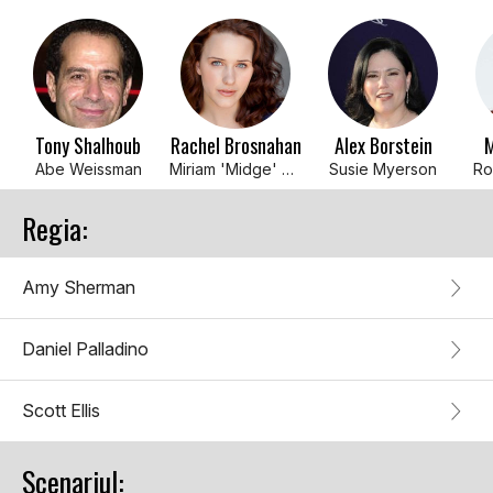
Tony Shalhoub
Rachel Brosnahan
Alex Borstein
M
Abe Weissman
Miriam 'Midge' Maisel
Susie Myerson
Ro
Regia:
Amy Sherman
Daniel Palladino
Scott Ellis
Scenariul: