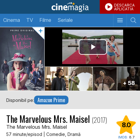
DESCARCA
APLICATIA
Cinema
TV
Filme
Seriale
+ 58
Amazon Prime
Disponibil pe:
The Marvelous Mrs. Maisel
(2017)
8.0
The Marvelous Mrs. Maisel
57 minute/episod | Comedie, Dramă
IMDB:
8.7