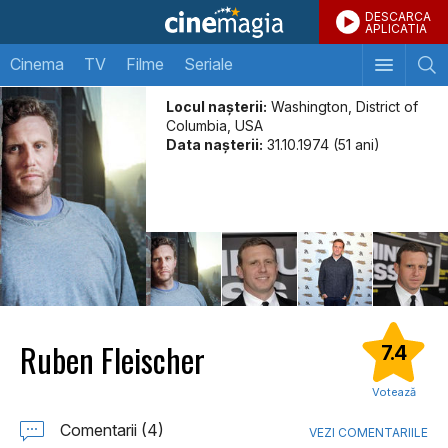
DESCARCA
APLICATIA
Cinema
TV
Filme
Seriale
Locul naşterii:
Washington, District of
Columbia, USA
Data naşterii:
31.10.1974 (51 ani)
Ruben Fleischer
7.4
Votează
Comentarii (4)
VEZI COMENTARIILE