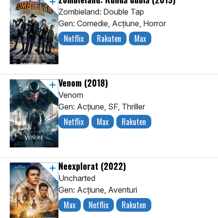
Zombieland: Double Tap
Gen: Comedie, Acţiune, Horror
Netflix
Rakuten
Max
Venom
(2018)
Venom
Gen: Acţiune, SF, Thriller
Netflix
Max
Rakuten
Neexplorat
(2022)
Uncharted
Gen: Acţiune, Aventuri
Max
Netflix
Rakuten