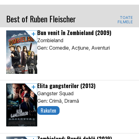
Best of Ruben Fleischer
TOATE
FILMELE
Bun venit în Zombieland
(2009)
Zombieland
Gen: Comedie, Acţiune, Aventuri
Elita gangsterilor
(2013)
Gangster Squad
Gen: Crimă, Dramă
Rakuten
Zombieland: Rundă dublă
(2019)