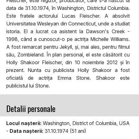
Fleischer, este regizor, producător, care s-a născut la
data de 31.10.1974, în Washington, Districtul Columbia.
Este fratele actorului Lucas Fleischer. A absolvit
Universitatea Wesleyan din Connecticut, unde a studiat
istoria. El a lucrat ca asistent la Dawson's Creek -
1998, când a cunoscut-o pe actrița Michelle Williams.
A fost remarcat pentru Jekyll, și, mai ales, pentru filmul
său, Zombieland. În plan personal, el este căsătorit cu
Holly Shakoor Fleischer, din 10 noiembrie 2012 și în
prezent. Nunta cu publicista Holly Shakoor a fost
oficiată de actrița Emma Stone. Shakoor este
publicistul lui Stone.
Detalii personale
Locul naşterii:
Washington, District of Columbia, USA
-
Data naşterii:
31.10.1974 (51 ani)