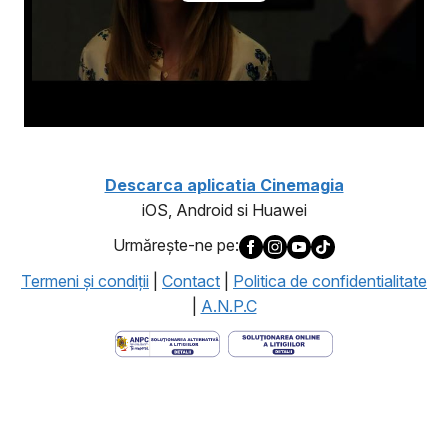
Descarca aplicatia Cinemagia
iOS, Android si Huawei
Urmăreşte-ne pe:
Termeni şi condiţii
|
Contact
|
Politica de confidentialitate
|
A.N.P.C