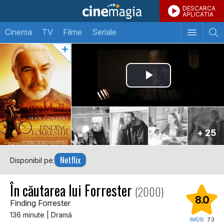
DESCARCA
APLICATIA
Cinema
TV
Filme
Seriale
+ 25
Netflix
Disponibil pe:
În căutarea lui Forrester
(2000)
8.0
Finding Forrester
136 minute | Dramă
IMDB:
7.3