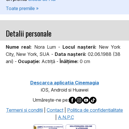
Toate premiile »
Detalii personale
Nume real:
Nora Lum -
Locul naşterii:
New York
City, New York, SUA -
Data naşterii:
02.06.1988 (38
ani) -
Ocupaţie:
Actriță -
Înălţime:
0 cm
Descarca aplicatia Cinemagia
iOS, Android si Huawei
Urmăreşte-ne pe:
Termeni şi condiţii
|
Contact
|
Politica de confidentialitate
|
A.N.P.C