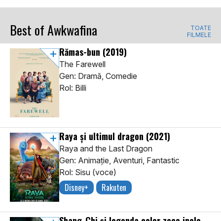
Best of Awkwafina
TOATE
FILMELE
Rămas-bun
(2019)
The Farewell
Gen: Dramă, Comedie
Rol: Billi
Raya și ultimul dragon
(2021)
Raya and the Last Dragon
Gen: Animaţie, Aventuri, Fantastic
Rol: Sisu (voce)
Disney+
Rakuten
Shang-Chi și legenda celor zece inele