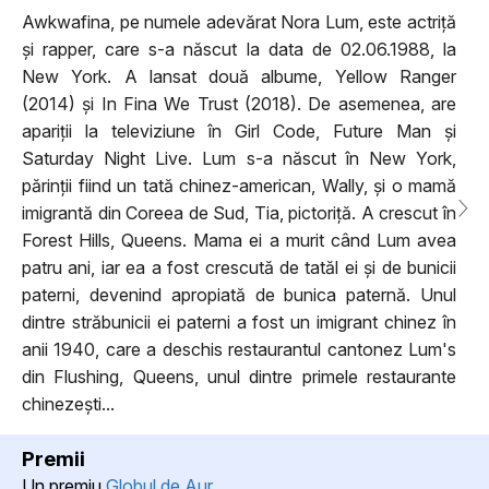
Awkwafina, pe numele adevărat Nora Lum, este actriță
și rapper, care s-a născut la data de 02.06.1988, la
New York. A lansat două albume, Yellow Ranger
(2014) și In Fina We Trust (2018). De asemenea, are
apariții la televiziune în Girl Code, Future Man și
Saturday Night Live. Lum s-a născut în New York,
părinții fiind un tată chinez-american, Wally, și o mamă
imigrantă din Coreea de Sud, Tia, pictoriță. A crescut în
Forest Hills, Queens. Mama ei a murit când Lum avea
patru ani, iar ea a fost crescută de tatăl ei și de bunicii
paterni, devenind apropiată de bunica paternă. Unul
dintre străbunicii ei paterni a fost un imigrant chinez în
anii 1940, care a deschis restaurantul cantonez Lum's
din Flushing, Queens, unul dintre primele restaurante
chinezești...
Premii
Un premiu
Globul de Aur