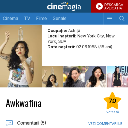
DESCARCA
APLICATIA
Cinema
TV
Filme
Seriale
Ocupație:
Actriță
Locul naşterii:
New York City, New
York, SUA
Data naşterii:
02.06.1988 (38 ani)
Awkwafina
7.0
Votează
Comentarii (5)
VEZI COMENTARIILE