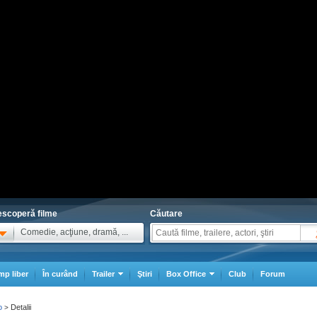
scoperă filme
Căutare
Comedie, acţiune, dramă, ...
mp liber
În curând
Trailer
Ştiri
Box Office
Club
Forum
o
Detalii
>