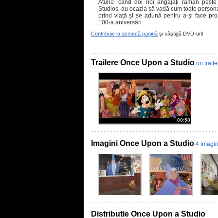
Atunci când doi noi angajați rămân peste
Studios, au ocazia să vadă cum toate personaj
prind viață și se adună pentru a-și face pro
100-a aniversări.
Contribuie la această pagină
şi câştigă DVD-uri!
Trailere Once Upon a Studio
un traile
00:58
Imagini Once Upon a Studio
4 imagin
Distributie Once Upon a Studio