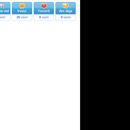
seri
25
useri
0
useri
0
useri