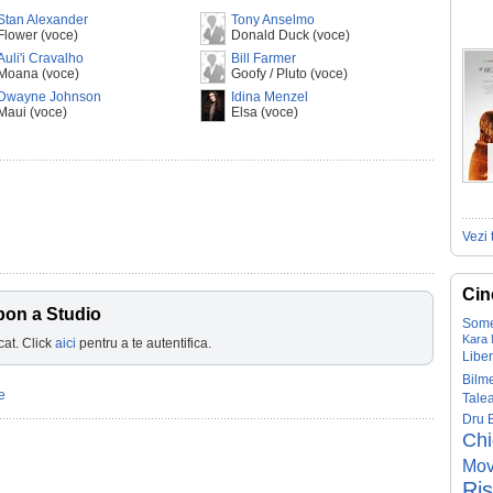
Stan Alexander
Tony Anselmo
Flower (voce)
Donald Duck (voce)
Auli'i Cravalho
Bill Farmer
Moana (voce)
Goofy / Pluto (voce)
Dwayne Johnson
Idina Menzel
Maui (voce)
Elsa (voce)
Vezi 
Cin
pon a Studio
Some
Kara
cat. Click
aici
pentru a te autentifica.
Liber
Bilm
e
Tale
Dru 
Ch
Mov
Ris