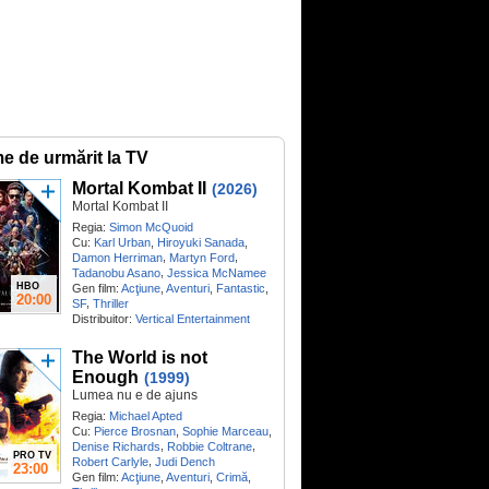
me de urmărit la TV
Mortal Kombat II
(2026)
Mortal Kombat II
Regia:
Simon McQuoid
Cu:
Karl Urban
,
Hiroyuki Sanada
,
,
,
Damon Herriman
Martyn Ford
,
Tadanobu Asano
Jessica McNamee
HBO
Gen film:
Acţiune
,
Aventuri
,
Fantastic
,
20:00
,
SF
Thriller
Distribuitor:
Vertical Entertainment
The World is not
Enough
(1999)
Lumea nu e de ajuns
Regia:
Michael Apted
Cu:
Pierce Brosnan
,
Sophie Marceau
,
,
,
Denise Richards
Robbie Coltrane
PRO TV
,
Robert Carlyle
Judi Dench
23:00
Gen film:
Acţiune
,
Aventuri
,
Crimă
,