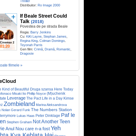
Thriller
Distribuitor:
Ro Image 2000
If Beale Street Could
Talk
(2018)
Povestea de pe strada Beale
Regia:
Barry Jenkins
Cu:
KiKi Layne
,
Stephan James
,
,
,
Regina King
Colman Domingo
Cinemax 2
Teyonah Parris
01:20
Gen film:
Crimă
,
Dramă
,
Romantic
,
Dragoste
toate filmele »
eCloud
 Kind of Beautiful
Druga szansa
Here Today
(M)uchenik
 Monaco
Misaki Ito
Phillip Noyce
Leverage
tate
The Pact
Life in a Day
Kimse
Zombieland
ez
Marina Aleksandrova
The Numbers Station
a
Nolan Gerard Funk
Paf le
Berrymore
Peter Dinklage
Lukas Haas
ien
Not Another Teen
Stephen Graham
Yeh
ie
Anul Nou care n-a fost
hta Kya Kehlata Hai