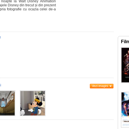
 noapte la Walt Disney Animation
ele Disney din trecut și din prezent
pria fotografie cu ocazia celei de-a
r
Fil
i
Vezi imagini