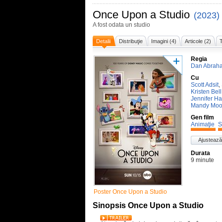
Once Upon a Studio
(2023)
A fost odata un studio
Detalii
Distribuţie
Imagini (4)
Articole (2)
T
Regia
Dan Abrah
Cu
Scott Adsit
,
Kristen Bell
Jennifer Ha
Mandy Moo
Gen film
Animaţie
S
Ajustează
Durata
9 minute
Poster Once Upon a Studio
Sinopsis Once Upon a Studio