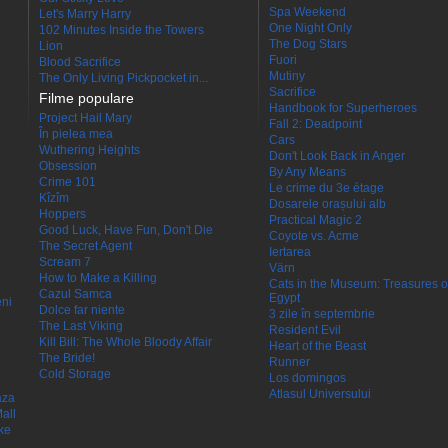
Spa Weekend
Let's Marry Harry
One Night Only
102 Minutes Inside the Towers
The Dog Stars
Lion
Fuori
Blood Sacrifice
Mutiny
The Only Living Pickpocket in...
Sacrifice
Filme populare
Handbook for Superheroes
Project Hail Mary
Fall 2: Deadpoint
În pielea mea
Cars
Wuthering Heights
Don't Look Back in Anger
Obsession
By Any Means
Crime 101
Le crime du 3e étage
Kîzîm
Dosarele orașului alb
Hoppers
Practical Magic 2
Good Luck, Have Fun, Don't Die
Coyote vs. Acme
The Secret Agent
Iertarea
Scream 7
Värn
How to Make a Killing
Cats in the Museum: Treasures o
Cazul Samca
Egypt
eni
Dolce far niente
3 zile în septembrie
The Last Viking
Resident Evil
Kill Bill: The Whole Bloody Affair
Heart of the Beast
The Bride!
Runner
Cold Storage
Los domingos
Atlasul Universului
aza
all
ke