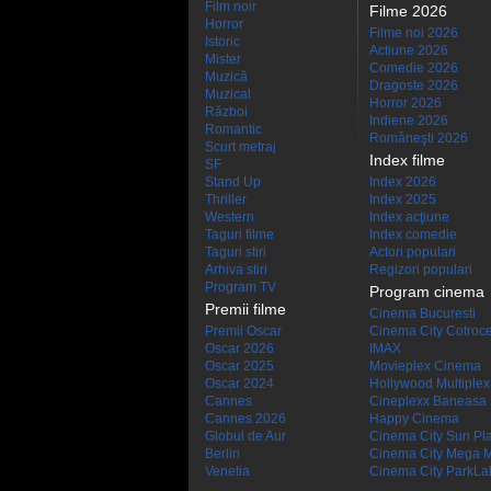
Film noir
Filme 2026
Horror
Filme noi 2026
Istoric
Actiune 2026
Mister
Comedie 2026
Muzică
Dragoste 2026
Muzical
Horror 2026
Război
Indiene 2026
Romantic
Româneşti 2026
Scurt metraj
Index filme
SF
Stand Up
Index 2026
Thriller
Index 2025
Western
Index acţiune
Taguri filme
Index comedie
Taguri stiri
Actori populari
Arhiva stiri
Regizori populari
Program TV
Program cinema
Premii filme
Cinema Bucuresti
Premii Oscar
Cinema City Cotroc
Oscar 2026
IMAX
Oscar 2025
Movieplex Cinema
Oscar 2024
Hollywood Multiplex
Cannes
Cineplexx Baneasa
Cannes 2026
Happy Cinema
Globul de Aur
Cinema City Sun Pl
Berlin
Cinema City Mega M
Venetia
Cinema City ParkLa