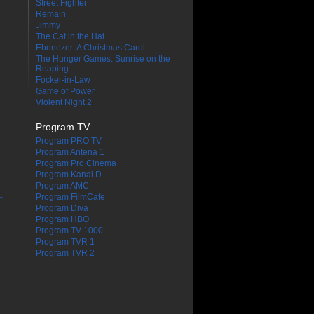
Street Fighter
Remain
Jimmy
The Cat in the Hat
Ebenezer: A Christmas Carol
The Hunger Games: Sunrise on the
Reaping
Focker-in-Law
Game of Power
Violent Night 2
Program TV
Program PRO TV
Program Antena 1
Program Pro Cinema
Program Kanal D
Program AMC
Program FilmCafe
f
Program Diva
Program HBO
Program TV 1000
Program TVR 1
Program TVR 2