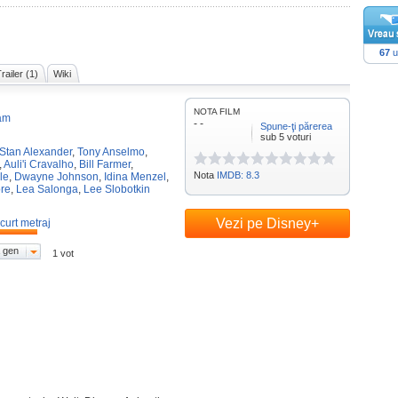
67
u
railer (1)
Wiki
NOTA FILM
am
- -
Spune-ţi părerea
sub 5 voturi
Stan Alexander
,
Tony Anselmo
,
,
Auli'i Cravalho
,
Bill Farmer
,
Nota
IMDB: 8.3
le
,
Dwayne Johnson
,
Idina Menzel
,
re
,
Lea Salonga
,
Lee Slobotkin
Vezi pe Disney+
curt metraj
 gen
1 vot