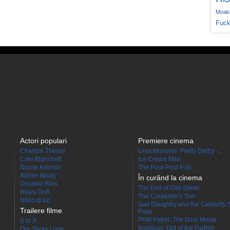
Moakl
Fuck
Actori populari
Premiere cinema
Charlize Theron
Uma Musume: Pretty Derby -...
Cate Blanchett
Ice Cream Man
Nicole Kidman
The Pout-Pout Fish
Adrien Brody
În curând la cinema
Osvaldo Ríos
The End of Oak Street
Hilary Duff
The Carpenter's Son
Născuţi azi
Gail Daughtry and the Celebrity 
Trailere filme
Pass
PAW Patrol: The Dino Movie
S to X
Insidious: Out of the Further
Our Sticky Love