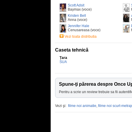
Scott Adsit
Baymax (voce)
Kristen Bell
Anna (voce)
Jennifer Hale
Cenusareasa (voce)
Vezi toata distributia
Caseta tehnică
Țara
SUA
Spune-ţi părerea despre Once U
Pentru a scrie un review trebuie sa fii autentifi
Vezi şi:
filme noi animatie
,
filme noi scurt-metraj