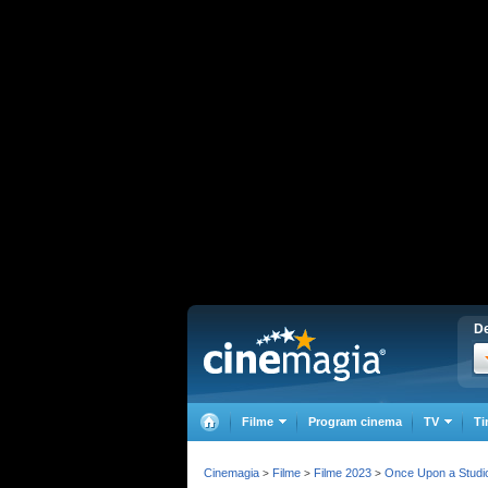
De
Filme
Program cinema
TV
Ti
Cinemagia
Filme
Filme 2023
Once Upon a Studi
>
>
>