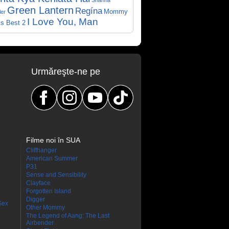
Shanna
Green Lantern
Regína
Mommy
er
I Love You, Man
s Best 2
Urmăreşte-ne pe
Filme noi în SUA
Cliffhanger
American Summer
P31
Sense and Sensibility
Clayface
Forgotten Island
Digger
Sex
Other Mommy
The Legend of Aang: The Last
Airbender