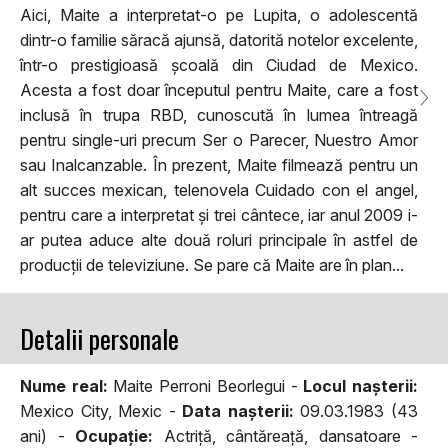
Aici, Maite a interpretat-o pe Lupita, o adolescentă
dintr-o familie săracă ajunsă, datorită notelor excelente,
într-o prestigioasă școală din Ciudad de Mexico.
Acesta a fost doar începutul pentru Maite, care a fost
inclusă în trupa RBD, cunoscută în lumea întreagă
pentru single-uri precum Ser o Parecer, Nuestro Amor
sau Inalcanzable. În prezent, Maite filmează pentru un
alt succes mexican, telenovela Cuidado con el angel,
pentru care a interpretat și trei cântece, iar anul 2009 i-
ar putea aduce alte două roluri principale în astfel de
producții de televiziune. Se pare că Maite are în plan...
Detalii personale
Nume real:
Maite Perroni Beorlegui -
Locul naşterii:
Mexico City, Mexic -
Data naşterii:
09.03.1983 (43
ani) -
Ocupaţie:
Actriță, cântăreață, dansatoare -