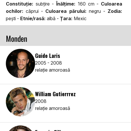
Constituţie:
subțire -
Înălţime:
160 cm -
Culoarea
ochilor:
căprui -
Culoarea părului:
negru -
Zodia:
pești -
Etnie/rasă:
albă -
Țara:
Mexic
Monden
Guido Laris
2005 - 2008
relaţie amoroasă
William Gutierrrez
2008
relaţie amoroasă