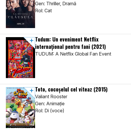
Gen: Thriller, Dramă
Rol: Cat
Tudum: Un eveniment Netflix
internațional pentru fani
(2021)
TUDUM: A Netflix Global Fan Event
Toto, cocoșelul cel viteaz
(2015)
Valiant Rooster
Gen: Animaţie
Rol: Di (voce)