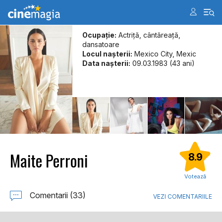
Ocupație:
Actriță, cântăreață,
dansatoare
Locul naşterii:
Mexico City, Mexic
Data naşterii:
09.03.1983 (43 ani)
Maite Perroni
8.9
Votează
Comentarii (33)
VEZI COMENTARIILE