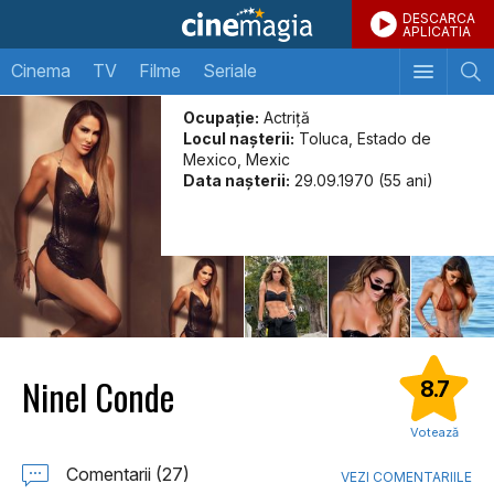
DESCARCA
APLICATIA
Cinema
TV
Filme
Seriale
Ocupație:
Actriță
Locul naşterii:
Toluca, Estado de
Mexico, Mexic
Data naşterii:
29.09.1970 (55 ani)
Ninel Conde
8.7
Votează
Comentarii (27)
VEZI COMENTARIILE