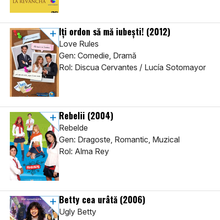
Iți ordon să mă iubești!
(2012)
Love Rules
Gen: Comedie, Dramă
Rol: Discua Cervantes / Lucía Sotomayor
Rebelii
(2004)
Rebelde
Gen: Dragoste, Romantic, Muzical
Rol: Alma Rey
Betty cea urâtă
(2006)
Ugly Betty