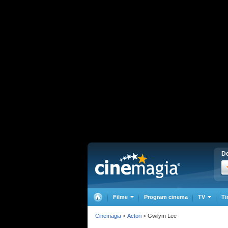
De
Filme
Program cinema
TV
Ti
Cinemagia
Actori
Gwilym Lee
>
>