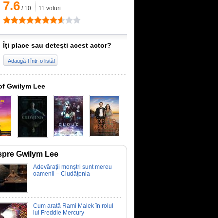
7.6
/
10
11
voturi
Îţi place sau deteşti acest actor?
Adaugă-l într-o listă!
of Gwilym Lee
pre Gwilym Lee
Adevărații monștri sunt mereu
oamenii – Ciudățenia
Cum arată Rami Malek în rolul
lui Freddie Mercury