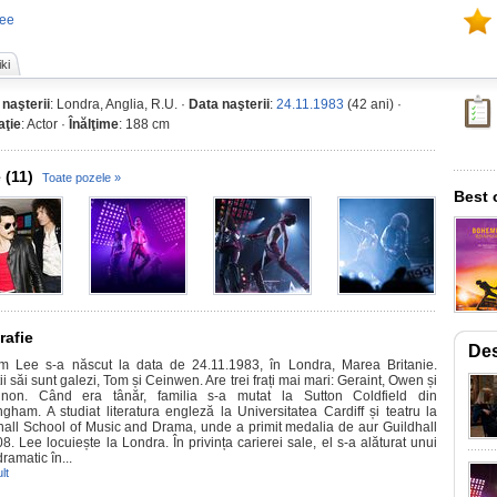
Lee
ki
 naşterii
: Londra, Anglia, R.U. ·
Data naşterii
:
24.11.1983
(42 ani) ·
ţie
: Actor ·
Înălţime
: 188 cm
 (11)
Toate pozele »
Best 
rafie
Des
m Lee s-a născut la data de 24.11.1983, în Londra, Marea Britanie.
ii săi sunt galezi, Tom și Ceinwen. Are trei frați mai mari: Geraint, Owen și
non. Când era tânăr, familia s-a mutat la Sutton Coldfield din
ngham. A studiat literatura engleză la Universitatea Cardiff și teatru la
hall School of Music and Drama, unde a primit medalia de aur Guildhall
8. Lee locuiește la Londra. În privința carierei sale, el s-a alăturat unui
ramatic în...
lt