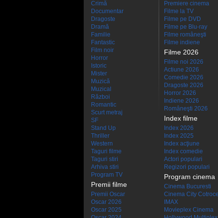
Crimă
Premiere cinema
Documentar
Filme la TV
Dragoste
Filme pe DVD
Dramă
Filme pe Blu-ray
Familie
Filme româneşti
Fantastic
Filme indiene
Film noir
Filme 2026
Horror
Filme noi 2026
Istoric
Actiune 2026
Mister
Comedie 2026
Muzică
Dragoste 2026
Muzical
Horror 2026
Război
Indiene 2026
Romantic
Româneşti 2026
Scurt metraj
Index filme
SF
Stand Up
Index 2026
Thriller
Index 2025
Western
Index acţiune
Taguri filme
Index comedie
Taguri stiri
Actori populari
Arhiva stiri
Regizori populari
Program TV
Program cinema
Premii filme
Cinema Bucuresti
Premii Oscar
Cinema City Cotroc
Oscar 2026
IMAX
Oscar 2025
Movieplex Cinema
Oscar 2024
Hollywood Multiplex