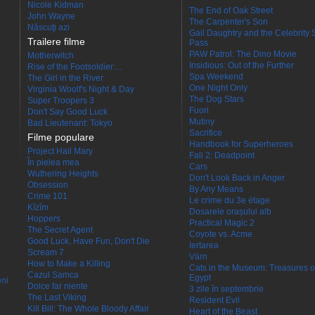
Nicole Kidman
The End of Oak Street
John Wayne
The Carpenter's Son
Născuţi azi
Gail Daughtry and the Celebrity 
Trailere filme
Pass
PAW Patrol: The Dino Movie
Motherwitch
Insidious: Out of the Further
Rise of the Footsoldier:...
Spa Weekend
The Girl in the River
One Night Only
Virginia Woolf's Night & Day
The Dog Stars
Super Troopers 3
Fuori
Don't Say Good Luck
Mutiny
Bad Lieutenant: Tokyo
Sacrifice
Filme populare
Handbook for Superheroes
Project Hail Mary
Fall 2: Deadpoint
În pielea mea
Cars
Wuthering Heights
Don't Look Back in Anger
Obsession
By Any Means
Crime 101
Le crime du 3e étage
Kîzîm
Dosarele orașului alb
Hoppers
Practical Magic 2
The Secret Agent
Coyote vs. Acme
Good Luck, Have Fun, Don't Die
Iertarea
Scream 7
Värn
How to Make a Killing
Cats in the Museum: Treasures o
Cazul Samca
Egypt
eni
Dolce far niente
3 zile în septembrie
The Last Viking
Resident Evil
Kill Bill: The Whole Bloody Affair
Heart of the Beast