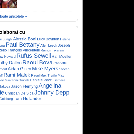
toate articolele »
olaborat cu
Alessio Boni
Lucy Boynton
e Lunghi
Hélène
Paul Bettany
ona
Allen Leech
Joseph
François Vincentelli
ello
Ramon Tikaram
Rufus Sewell
Ralf Moeller
ew Howard
Raoul Bova
othy Dalton
Charlotte
Mike Myers
Aidan Gillen
mont
Steven
Rami Malek
ff
Raoul Max Trujillo
Max
ley
Giovanni Guidelli
Daniele Pecci
Barbara
Angelina
Jason Flemyng
ljakova
ie
Johnny Depp
Christian De Sica
Tom Hollander
 Goldberg