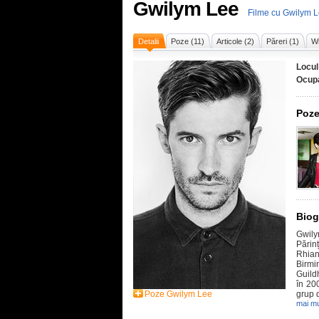
Gwilym Lee
Filme cu Gwilym 
Detalii
Poze (11)
Articole (2)
Păreri (1)
Wi
Locul
Ocupa
Poze
Biog
Gwily
Părinț
Rhian
Birmi
Guild
în 200
Poze Gwilym Lee
grup d
mai mu