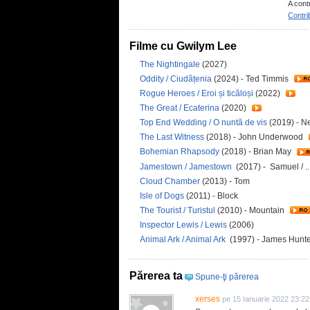
A cont
Contri
Filme cu Gwilym Lee
The Nightingale
(2027)
Oddity / Ciudățenia
(2024) - Ted Timmis
Rogue Heroes / Eroi și ticăloși
(2022)
The Great / Ecaterina
(2020)
Top End Wedding / O nuntă de vis
(2019) - N
The Last Witness
(2018) - John Underwood
Bohemian Rhapsody
(2018) - Brian May
Jamestown / Jamestown
(2017) - Samuel / .
Cloud Chamber
(2013) - Tom
Isle of Dogs
(2011) - Block
The Tourist / Turistul
(2010) - Mountain
Inspector Lewis / Lewis
(2006)
Animal Ark / Animal Ark
(1997) - James Hunt
Părerea ta
Spune-ţi părerea
xerses
pe 15 Ianuarie 2022 23:22