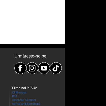
Urmăreşte-ne pe
Filme noi în SUA
Cliffhanger
P31
American Summer
Sense and Sensibility