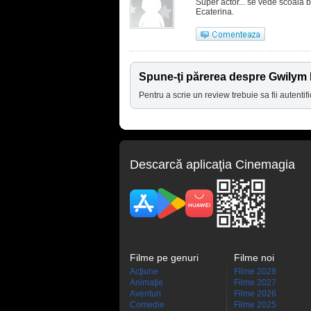
Super actor... se vede scoala b
Ecaterina.
Spune-ţi părerea despre Gwilym
Pentru a scrie un review trebuie sa fii autentifi
Descarcă aplicaţia Cinemagia
Filme pe genuri
Filme noi
Acţiune
Filme 2028
Animaţie
Filme 2027
Aventuri
Filme 2026
Comedie
Filme 2025