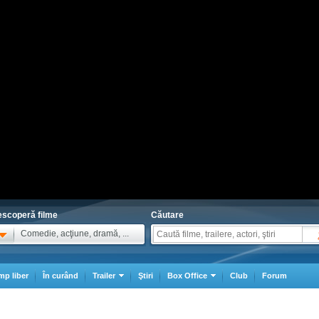
scoperă filme
Căutare
Comedie, acţiune, dramă, ...
mp liber
În curând
Trailer
Ştiri
Box Office
Club
Forum