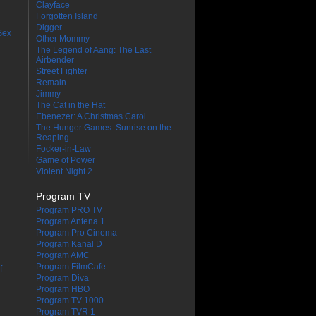
Clayface
Forgotten Island
Digger
Sex
Other Mommy
The Legend of Aang: The Last
Airbender
Street Fighter
Remain
Jimmy
The Cat in the Hat
Ebenezer: A Christmas Carol
The Hunger Games: Sunrise on the
Reaping
Focker-in-Law
Game of Power
Violent Night 2
Program TV
Program PRO TV
Program Antena 1
Program Pro Cinema
Program Kanal D
Program AMC
Program FilmCafe
f
Program Diva
Program HBO
Program TV 1000
Program TVR 1