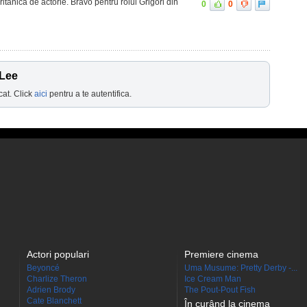
ritanica de actorie. Bravo pentru rolul Grigori din
0
0
 Lee
cat. Click
aici
pentru a te autentifica.
Actori populari
Premiere cinema
Beyoncé
Uma Musume: Pretty Derby -...
Charlize Theron
Ice Cream Man
Adrien Brody
The Pout-Pout Fish
Cate Blanchett
În curând la cinema