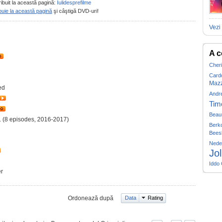
ribuit la această pagină:
Iulidesprefilme
buie la această pagină
şi câştigă DVD-uri!
Vezi 
A c
Cheri
Card
Mazz
ed
Andr
Tim
Beau
.. (8 episodes, 2016-2017)
Berko
Bees
Nede
Jol
Iddo
er
Ordonează după
Data
Rating