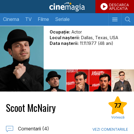
DESCARCA
APLICATIA
Cinema
TV
Filme
Seriale
Ocupație:
Actor
Locul naşterii:
Dallas, Texas, USA
Data naşterii:
11.11.1977 (48 ani)
Scoot McNairy
7.7
Votează
Comentarii (4)
VEZI COMENTARIILE