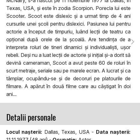
McNairy, s-a născut pe 11 noiembrie 1977 la Dallas, în
Texas, USA, și este în zodia Scorpion. Porecla lui este
Scooter. Scoot este dislexic și a urmat timp de 4 ani
cursurile unei școli pentru dislexici. Pasiunea lui pentru
actorie a început de timpuriu, luând lecții de teatru ca
opțional după orele de la școală. Are tendința de a
interpreta roluri de tineri dinamici și individualiști, ușor
rebeli. Deși nu a luat lecții de actorie și inițial și-a dorit să
devină cameraman, Scoot a avut peste 60 de roluri în
scurt metraje, seriale sau pe marele ecran. A lucrat și ca
tâmplar, ocupându-se și de decoruri pe platourile de
filmare. A apărut în două filme care au câștigat în doi
ani...
Detalii personale
Locul naşterii:
Dallas, Texas, USA -
Data naşterii:
11.11.1977 (48 ani) -
Ocupaţie:
Actor