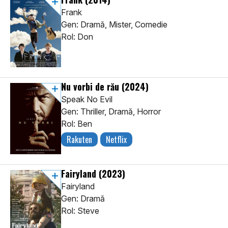
Frank
Gen: Dramă, Mister, Comedie
Rol: Don
Nu vorbi de rău
(2024)
Speak No Evil
Gen: Thriller, Dramă, Horror
Rol: Ben
Rakuten
Netflix
Fairyland
(2023)
Fairyland
Gen: Dramă
Rol: Steve