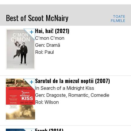
Best of Scoot McNairy
TOATE
FILMELE
Hai, hai!
(2021)
C'mon C'mon
Gen: Dramă
Rol: Paul
Sarutul de la miezul noptii
(2007)
In Search of a Midnight Kiss
Gen: Dragoste, Romantic, Comedie
Rol: Wilson
Frank
(2014)