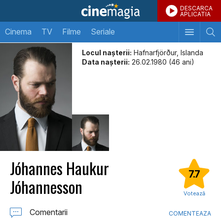
DESCARCA
APLICATIA
Cinema
TV
Filme
Seriale
Locul naşterii:
Hafnarfjörður, Islanda
Data naşterii:
26.02.1980 (46 ani)
Jóhannes Haukur
7.7
Jóhannesson
Votează
Comentarii
COMENTEAZA