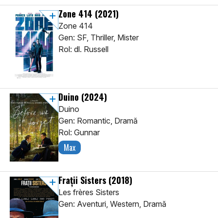
Zone 414
(2021)
Zone 414
Gen: SF, Thriller, Mister
Rol: dl. Russell
Duino
(2024)
Duino
Gen: Romantic, Dramă
Rol: Gunnar
Max
Frații Sisters
(2018)
Les frères Sisters
Gen: Aventuri, Western, Dramă