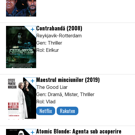
Contrabandă
(2008)
Reykjavik-Rotterdam
Gen: Thriller
Rol: Eiríkur
Maestrul minciunilor
(2019)
The Good Liar
Gen: Dramă, Mister, Thriller
Rol: Vlad
Netflix
Rakuten
Atomic Blonde: Agenta sub acoperire