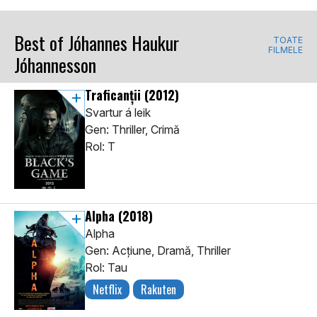
Best of Jóhannes Haukur
TOATE
FILMELE
Jóhannesson
Traficanții
(2012)
Svartur á leik
Gen: Thriller, Crimă
Rol: T
Alpha
(2018)
Alpha
Gen: Acţiune, Dramă, Thriller
Rol: Tau
Netflix
Rakuten