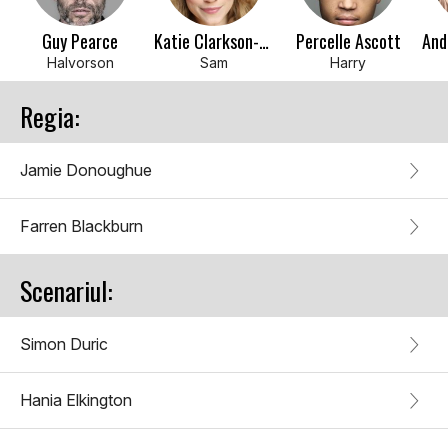
Guy Pearce
Katie Clarkson-Hill
Percelle Ascott
And
Halvorson
Sam
Harry
Regia:
Jamie Donoughue
Farren Blackburn
Scenariul:
Simon Duric
Hania Elkington