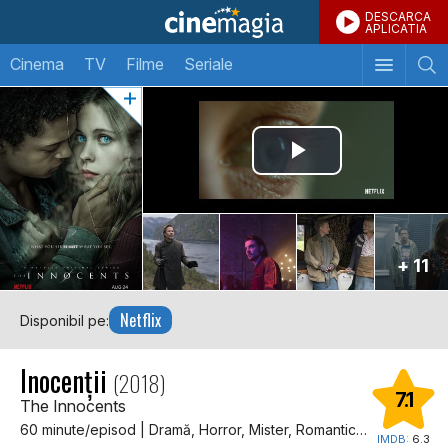
DESCARCA
APLICATIA
Cinema
TV
Filme
Seriale
+ 11
Netflix
Disponibil pe:
Inocenții
(2018)
7.1
The Innocents
60 minute/episod | Dramă, Horror, Mister, Romantic, SF, Thriller, Dragoste
IMDB:
6.3