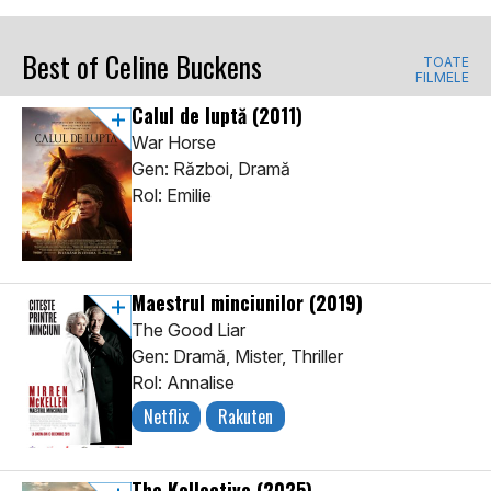
Best of Celine Buckens
TOATE
FILMELE
Calul de luptă
(2011)
War Horse
Gen: Război, Dramă
Rol: Emilie
Maestrul minciunilor
(2019)
The Good Liar
Gen: Dramă, Mister, Thriller
Rol: Annalise
Netflix
Rakuten
The Kollective
(2025)