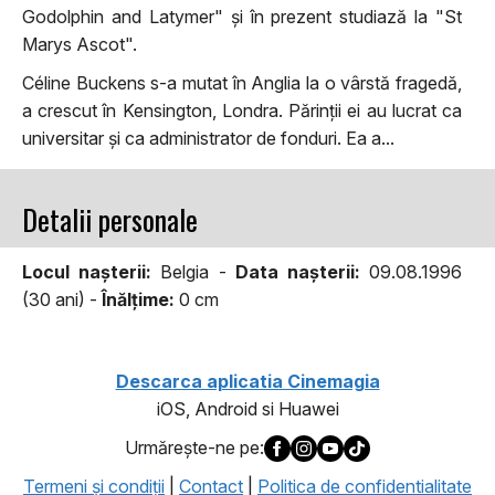
Godolphin and Latymer" și în prezent studiază la "St
Marys Ascot".
Céline Buckens s-a mutat în Anglia la o vârstă fragedă,
a crescut în Kensington, Londra. Părinții ei au lucrat ca
universitar și ca administrator de fonduri. Ea a...
Detalii personale
Locul naşterii:
Belgia -
Data naşterii:
09.08.1996
(30 ani) -
Înălţime:
0 cm
Descarca aplicatia Cinemagia
iOS, Android si Huawei
Urmăreşte-ne pe:
Termeni şi condiţii
|
Contact
|
Politica de confidentialitate