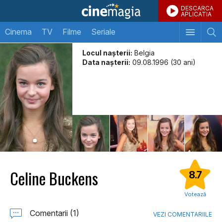
DESCARCA
APLICATIA
Cinema
TV
Filme
Seriale
Locul naşterii:
Belgia
Data naşterii:
09.08.1996 (30 ani)
Celine Buckens
8.7
Votează
Comentarii (1)
VEZI COMENTARIILE