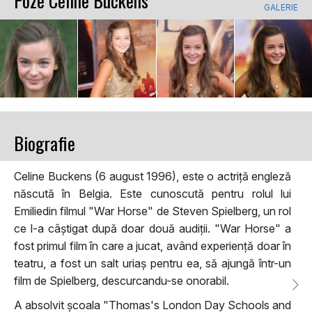
Poze Celine Buckens
GALERIE
Biografie
Celine Buckens (6 august 1996), este o actriță engleză
născută în Belgia. Este cunoscută pentru rolul lui
Emiliedin filmul "War Horse" de Steven Spielberg, un rol
ce l-a câștigat după doar două audiții. "War Horse" a
fost primul film în care a jucat, având experiență doar în
teatru, a fost un salt uriaș pentru ea, să ajungă într-un
film de Spielberg, descurcandu-se onorabil.
A absolvit școala "Thomas's London Day Schools and