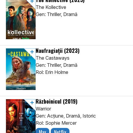
The Kollective
Gen: Thriller, Dramă
Naufragiaţii
(2023)
The Castaways
Gen: Thriller, Dramă
Rol: Erin Holme
Războinicul
(2019)
Warrior
Gen: Acţiune, Dramă, Istoric
Rol: Sophie Mercer
Max
Netflix