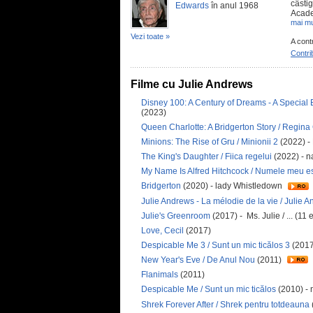
câsti
Edwards
în anul 1968
Academ
mai mu
Vezi toate »
A cont
Contri
Filme cu Julie Andrews
Disney 100: A Century of Dreams - A Special E
(2023)
Queen Charlotte: A Bridgerton Story / Regina
Minions: The Rise of Gru / Minionii 2
(2022) -
The King's Daughter / Fiica regelui
(2022) - n
My Name Is Alfred Hitchcock / Numele meu es
Bridgerton
(2020) - lady Whistledown
Julie Andrews - La mélodie de la vie / Julie A
Julie's Greenroom
(2017) - Ms. Julie / ... (11
Love, Cecil
(2017)
Despicable Me 3 / Sunt un mic ticălos 3
(2017
New Year's Eve / De Anul Nou
(2011)
Flanimals
(2011)
Despicable Me / Sunt un mic ticălos
(2010) - 
Shrek Forever After / Shrek pentru totdeauna