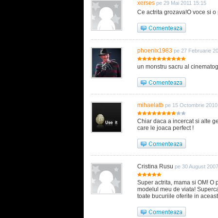
xerses
pe 29 Mai 2011 15:15
Ce actrita grozava!O voce si o
phoenix1983
pe 27 Februarie 2
un monstru sacru al cinematogra
mihaelatb
pe 15 Octombrie 2010
Chiar daca a incercat si alte ge
care le joaca perfect !
Cristina Rusu
pe 30 August 2007
Super actrita, mama si OM! O 
modelul meu de viata! Supercali
toate bucuriile oferite in aceast