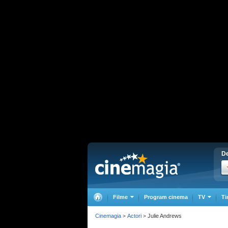
De
Filme
Program cinema
TV
Ti
Cinemagia
Actori
Julie Andrews
>
>