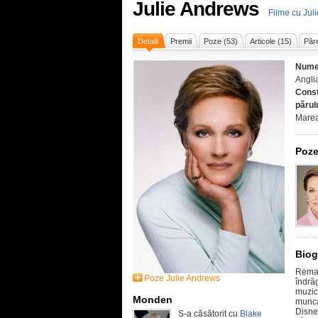
Julie Andrews
Filme cu Jul
Detalii
Premii
Poze (53)
Articole (15)
Păre
Nume
Angli
Const
părul
Marea
Poze
Biog
Remar
Poze Julie Andrews
îndrã
muzic
Monden
munca
Disne
S-a căsătorit cu
Blake