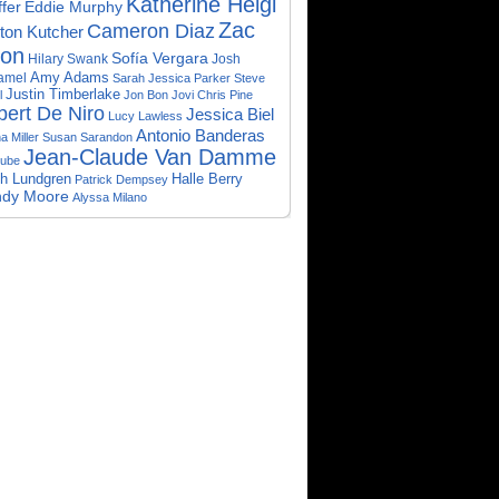
Katherine Heigl
Eddie Murphy
ffer
Zac
Cameron Diaz
ton Kutcher
ron
Sofía Vergara
Hilary Swank
Josh
Amy Adams
amel
Sarah Jessica Parker
Steve
Justin Timberlake
l
Jon Bon Jovi
Chris Pine
ert De Niro
Jessica Biel
Lucy Lawless
Antonio Banderas
a Miller
Susan Sarandon
Jean-Claude Van Damme
Cube
h Lundgren
Halle Berry
Patrick Dempsey
dy Moore
Alyssa Milano