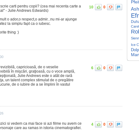
Pfei
 scrie carti pentru copii? (cea mai recenta carte a
10
0
Ash
al" - Julie Andrews Edwards)
Ef
ult o ador,o respect,o admir...nu mi-ar ajunge
Duh
itez la simplu fapt ca o iubesc.
Carel
Rob
rite thing :)
Sienn
Ice 
Dolp
Man
:00
evizibilă, capricioasă, de o veselie
6
0
exibilă în mişcări, graţioasă, cu o voce amplă,
pţio­nală, Julie Andrews este o atât de rară
aţa, un talent complex stimulat de o pregătire
curie, de o iubire de a se împlini în vastul
:26
ici si vedem ca mai face si azi filme nu avem ce
4
0
rsonaje care au ramas in istoria cinematografiei.