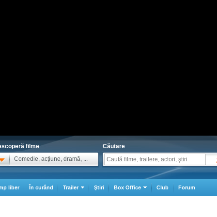
scoperă filme
Căutare
Comedie, acţiune, dramă, ...
mp liber
În curând
Trailer
Ştiri
Box Office
Club
Forum