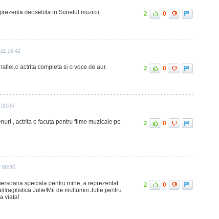
 prezenta deosebita in Sunetul muzicii.
2
0
011 16:42
fiei.o actrita completa si o voce de aur.
2
0
 20:05
nuri , actrita e facuta pentru filme muzicale pe
2
0
 08:36
persoana speciala pentru mine, a reprezentat
2
0
fragilistica Julie!Mii de multumiri Julie pentru
a viata!