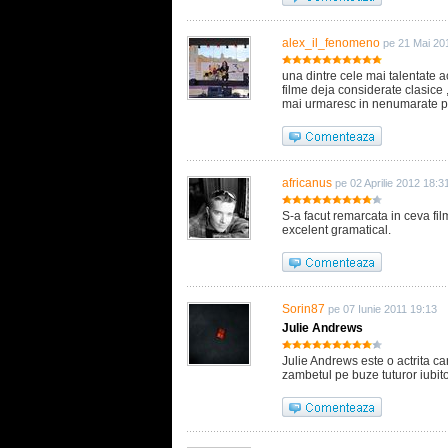
alex_il_fenomeno
pe 21 Mai 20
una dintre cele mai talentate ac
filme deja considerate clasice 
mai urmaresc in nenumarate pr
africanus
pe 02 Aprilie 2012 18:3
S-a facut remarcata in ceva fil
excelent gramatical.
Sorin87
pe 07 Iunie 2011 19:13
Julie Andrews
Julie Andrews este o actrita c
zambetul pe buze tuturor iubito