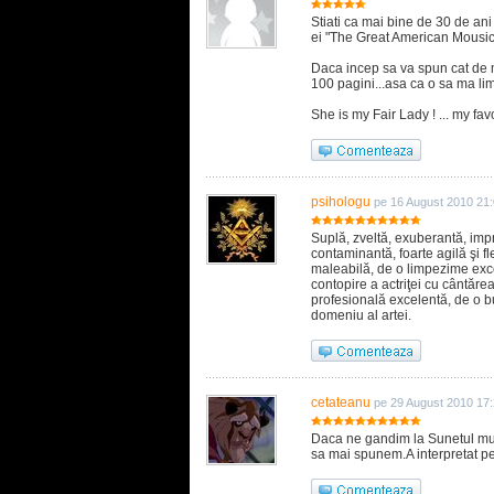
Stiati ca mai bine de 30 de ani
ei "The Great American Mousic
Daca incep sa va spun cat de m
100 pagini...asa ca o sa ma lim
She is my Fair Lady ! ... my favo
psihologu
pe 16 August 2010 21
Suplă, zveltă, exuberantă, impr
contaminantă, foarte agilă şi fl
maleabilă, de o limpezime exce
contopire a actriţei cu cântăre
profesională excelentă, de o bu
domeniu al artei.
cetateanu
pe 29 August 2010 17
Daca ne gandim la Sunetul muz
sa mai spunem.A interpretat pe