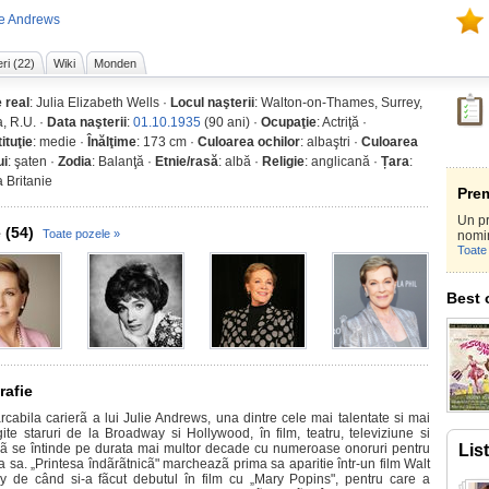
ie Andrews
ri (22)
Wiki
Monden
 real
: Julia Elizabeth Wells ·
Locul naşterii
: Walton-on-Thames, Surrey,
a, R.U. ·
Data naşterii
:
01.10.1935
(90 ani) ·
Ocupaţie
: Actriţă ·
ituţie
: medie ·
Înălţime
: 173 cm ·
Culoarea ochilor
: albaştri ·
Culoarea
ui
: şaten ·
Zodia
: Balanţă ·
Etnie/rasă
: albă ·
Religie
: anglicană ·
Țara
:
 Britanie
Prem
Un pr
 (54)
Toate pozele »
nomi
Toate 
Best 
rafie
cabila carierã a lui Julie Andrews, una dintre cele mai talentate si mai
gite staruri de la Broadway si Hollywood, în film, teatru, televiziune si
ã se întinde pe durata mai multor decade cu numeroase onoruri pentru
Lis
 sa. „Printesa îndãrãtnicã" marcheazã prima sa aparitie într-un film Walt
y de când si-a fãcut debutul în film cu „Mary Popins", pentru care a