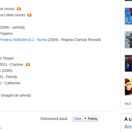
tor (voce)
na Lillian (voce)
(2006) - (arhivă)
 Poppins
rințesa îndărătnică 2 - Nunta
(2004) - Regina Clarisse Renaldi
el Thayer
001) - Clarisse
rs
(2000)
) - Felicity
) - Catherine
 (imagini de arhivă)
Vezi 
Ordonează după
Data
Rating
A c
An
4