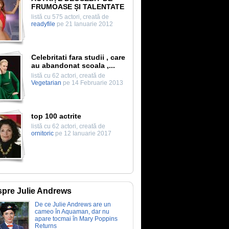
FRUMOASE ȘI TALENTATE
listă cu 575 actori, creată de
readyfile
pe 21 Ianuarie 2012
Celebritati fara studii , care
au abandonat scoala ,...
listă cu 62 actori, creată de
Vegetarian
pe 14 Februarie 2013
top 100 actrite
listă cu 62 actori, creată de
ornitoric
pe 12 Ianuarie 2017
pre Julie Andrews
De ce Julie Andrews are un
cameo în Aquaman, dar nu
apare tocmai în Mary Poppins
Returns