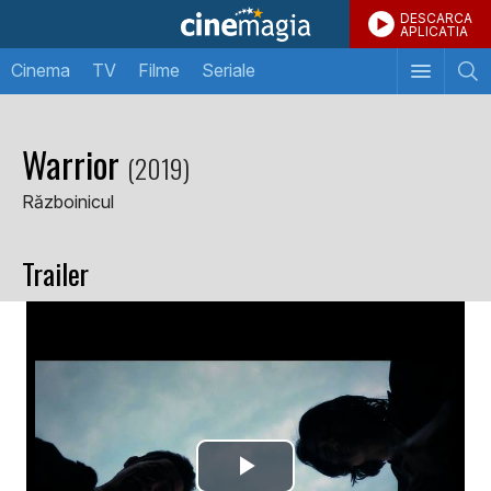
DESCARCA
APLICATIA
Cinema
TV
Filme
Seriale
Warrior
(2019)
Războinicul
Trailer