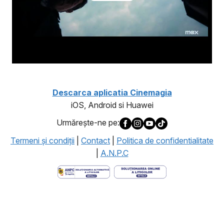
Descarca aplicatia Cinemagia
iOS, Android si Huawei
Urmăreşte-ne pe:
Termeni şi condiţii
|
Contact
|
Politica de confidentialitate
|
A.N.P.C