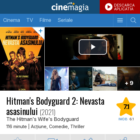
DESCARCA
APLICATIA
Cinema
TV
Filme
Seriale
+ 9
Hitman's Bodyguard 2: Nevasta
7.1
asasinului
(2021)
The Hitman's Wife's Bodyguard
IMDB:
6.1
116 minute | Acţiune, Comedie, Thriller