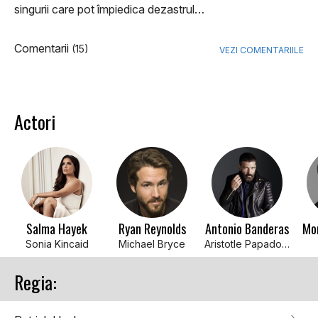
singurii care pot împiedica dezastrul…
Comentarii
(15)
VEZI COMENTARIILE
Actori
Salma Hayek
Ryan Reynolds
Antonio Banderas
Mo
Sonia Kincaid
Michael Bryce
Aristotle Papadopolous
Regia: