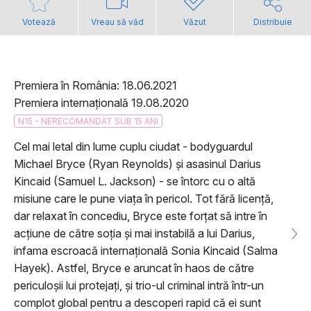
Votează
Vreau să văd
Văzut
Distribuie
Premiera în România: 18.06.2021
Premiera internațională 19.08.2020
N15 - NERECOMANDAT SUB 15 ANI
Cel mai letal din lume cuplu ciudat - bodyguardul
Michael Bryce (Ryan Reynolds) și asasinul Darius
Kincaid (Samuel L. Jackson) - se întorc cu o altă
misiune care le pune viața în pericol. Tot fără licență,
dar relaxat în concediu, Bryce este forțat să intre în
acțiune de către soția și mai instabilă a lui Darius,
infama escroacă internațională Sonia Kincaid (Salma
Hayek). Astfel, Bryce e aruncat în haos de către
periculoșii lui protejați, și trio-ul criminal intră într-un
complot global pentru a descoperi rapid că ei sunt