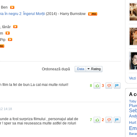
- Ben
 în negru 2: Îngerul Morții
(2014) - Harry Burnstow
c, tânăr
dam
 Pip
Ordonează după
Data
Rating
Vezi 
film la fel de bun.La cat mai multe roluri!
8
3
A c
Toby 
Plu
12 14:18
Seb
And
unde a fost surpriza filmului , personajul atat de
7
2
Hurt
ter ! sper sa mai reuseasca multe astfel de roluri
Em
Bara