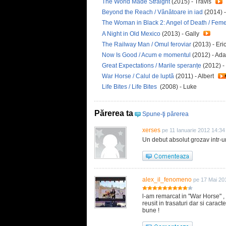
The World Made Straight
(2015) - Travis
Beyond the Reach / Vânătoare in iad
(2014) 
The Woman in Black 2: Angel of Death / Femeia
A Night in Old Mexico
(2013) - Gally
The Railway Man / Omul feroviar
(2013) - Eri
Now Is Good / Acum e momentul
(2012) - A
Great Expectations / Marile speranțe
(2012) -
War Horse / Calul de luptă
(2011) - Albert
Life Bites / Life Bites
(2008) - Luke
Părerea ta
Spune-ţi părerea
xerses
pe 11 Ianuarie 2012 14:34
Un debut absolut grozav intr-un 
alex_il_fenomeno
pe 17 Mai 20
l-am remarcat in "War Horse" , 
reusit in trasaturi dar si carac
bune !