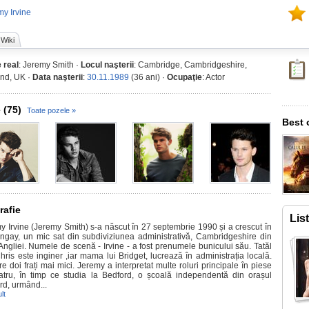
my Irvine
Wiki
 real
: Jeremy Smith ·
Locul naşterii
: Cambridge, Cambridgeshire,
nd, UK ·
Data naşterii
:
30.11.1989
(36 ani) ·
Ocupaţie
: Actor
 (75)
Toate pozele »
Best 
rafie
Lis
y Irvine (Jeremy Smith) s-a născut în 27 septembrie 1990 și a crescut în
ngay, un mic sat din subdiviziunea administrativă, Cambridgeshire din
 Angliei. Numele de scenă - Irvine - a fost prenumele bunicului său. Tatăl
hris este inginer ,iar mama lui Bridget, lucrează în administrația locală.
e doi frați mai mici. Jeremy a interpretat multe roluri principale în piese
atru, în timp ce studia la Bedford, o școală independentă din orașul
rd, urmând...
lt