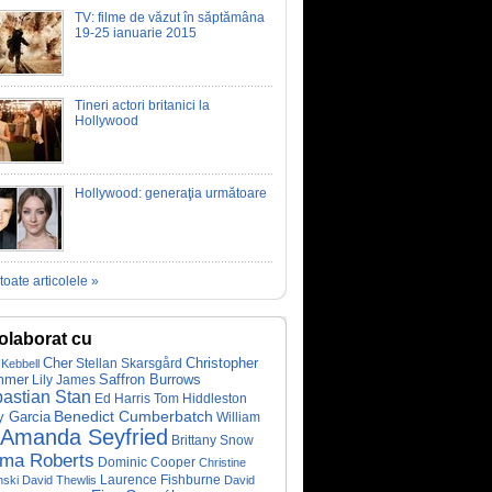
TV: filme de văzut în săptămâna
19-25 ianuarie 2015
Tineri actori britanici la
Hollywood
Hollywood: generaţia următoare
toate articolele »
olaborat cu
Cher
Christopher
Stellan Skarsgård
Kebbell
mmer
Saffron Burrows
Lily James
astian Stan
Ed Harris
Tom Hiddleston
Benedict Cumberbatch
y Garcia
William
Amanda Seyfried
Brittany Snow
ma Roberts
Dominic Cooper
Christine
Laurence Fishburne
nski
David Thewlis
David