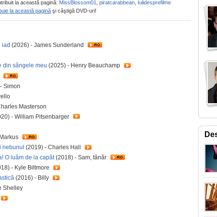
tribuit la această pagină:
MissBlossom01
,
piratcarabbean
,
Iulidesprefilme
buie la această pagină
şi câştigă DVD-uri!
n iad
(2026) - James Sunderland
ge din sângele meu
(2025) - Henry Beauchamp
)
- Simon
ello
Charles Masterson
20) - William Pitsenbarger
Des
 Markus
i nebunul
(2019) - Charles Hall
 O luăm de la capăt
(2018) - Sam, tânăr
18) - Kyle Biltmore
tastică
(2016) - Billy
e Shelley