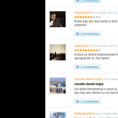
robywolf19
pe 21 Aprilie 2012 02
Rolul sau din war horse a fost
cinema!!
catasmile17
pe 20 Martie 2012 2
A avut un debut impresionant i
apropiat de el. Are talent.
claudiu-daniel-lugoj
pe 13 Ianu
claudiu-daniel-lugoj
Un debut fenomenal a avut cu a
dar mai ales filmul.La cit mai m
Iulidesprefilme
pe 14 Septembri