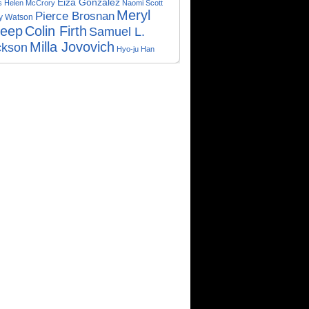
Eiza González
s
Helen McCrory
Naomi Scott
Meryl
Pierce Brosnan
y Watson
reep
Colin Firth
Samuel L.
Milla Jovovich
ckson
Hyo-ju Han