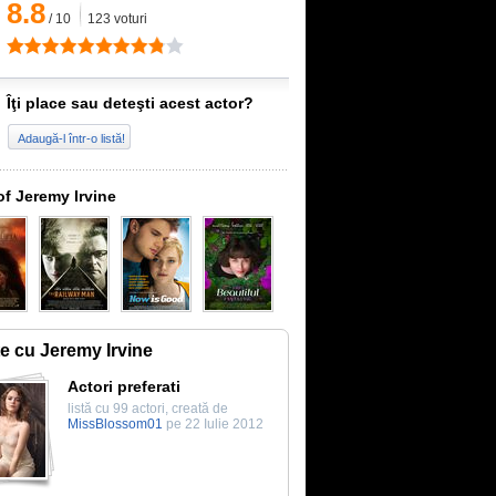
8.8
/
10
123
voturi
Îţi place sau deteşti acest actor?
Adaugă-l într-o listă!
of Jeremy Irvine
te cu Jeremy Irvine
Actori preferati
listă cu 99 actori, creată de
MissBlossom01
pe 22 Iulie 2012