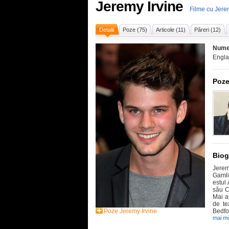
Jeremy Irvine
Filme cu Jere
Detalii
Poze (75)
Articole (11)
Păreri (12)
Nume
Engla
Poze
Biog
Jerem
Gamli
estul
său C
Mai ar
de te
Poze Jeremy Irvine
Bedfo
mai mu