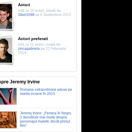
Actori
listă cu 19 actori, creată de
Sibel1098
pe 6 Septembrie 2013
Actori preferati
listă cu 11 actori, creată de
zincagabriela
pe 22 Februarie
2014
pre Jeremy Irvine
Romane extraordinare aduse pe
marile ecrane în 2015
Jeremy Irvine: „Femeia în Negru
2 dezvăluie mai multe despre
personajul malefic decât primul
film”