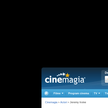
De
Filme
Program cinema
TV
Ti
Cinemagia
Actori
Jeremy Irvine
>
>