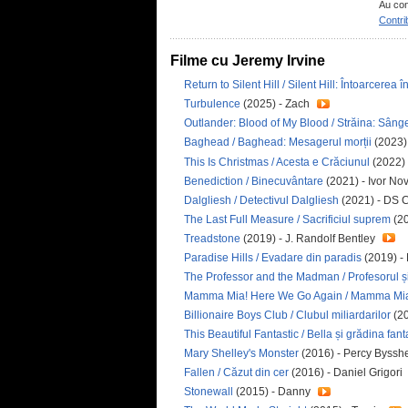
Au con
Contri
Filme cu Jeremy Irvine
Return to Silent Hill / Silent Hill: Întoarcerea î
Turbulence
(2025) - Zach
Outlander: Blood of My Blood / Străina: Sân
Baghead / Baghead: Mesagerul morții
(2023
This Is Christmas / Acesta e Crăciunul
(2022) 
Benediction / Binecuvântare
(2021) - Ivor Nov
Dalgliesh / Detectivul Dalgliesh
(2021) - DS 
The Last Full Measure / Sacrificiul suprem
(20
Treadstone
(2019) - J. Randolf Bentley
Paradise Hills / Evadare din paradis
(2019) -
The Professor and the Madman / Profesorul ș
Mamma Mia! Here We Go Again / Mamma Mia!
Billionaire Boys Club / Clubul miliardarilor
(20
This Beautiful Fantastic / Bella și grădina fan
Mary Shelley's Monster
(2016) - Percy Byssh
Fallen / Căzut din cer
(2016) - Daniel Grigori
Stonewall
(2015) - Danny