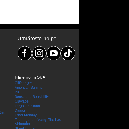
Urmăreşte-ne pe
Filme noi în SUA
Cliffhanger
American Summer
P31
Sense and Sensibility
Clayface
Forgotten Island
Digger
Sex
Other Mommy
The Legend of Aang: The Last
Airbender
Street Fighter