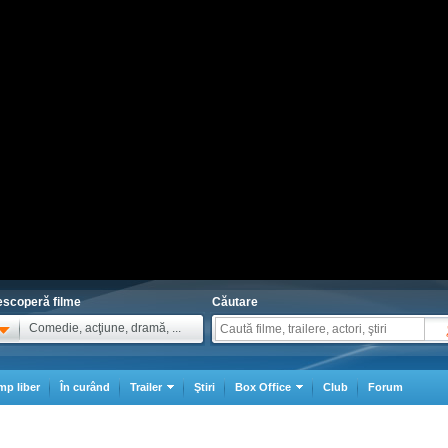
scoperă filme
Căutare
Comedie, acţiune, dramă, ...
mp liber
În curând
Trailer
Ştiri
Box Office
Club
Forum