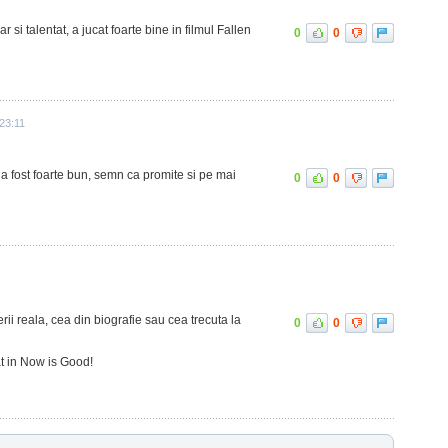
 si talentat, a jucat foarte bine in filmul Fallen
0
0
23:11
a fost foarte bun, semn ca promite si pe mai
0
0
ii reala, cea din biografie sau cea trecuta la
0
0
at in Now is Good!