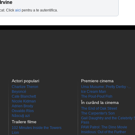
Irvine
cat. Click
aici
pentru a te autentifica.
Actori populari
Premiere cinema
Charlize Theron
Uma Musume: Pretty Derby -...
Beyoncé
Ice Cream Man
Cate Blanchett
The Pout-Pout Fish
Nicole Kidman
În curând la cinema
Adrien Brody
The End of Oak Street
Osvaldo Ríos
The Carpenter's Son
Născuţi azi
Gail Daughtry and the Celebrity 
Trailere filme
Pass
PAW Patrol: The Dino Movie
102 Minutes Inside the Towers
Insidious: Out of the Further
Lion