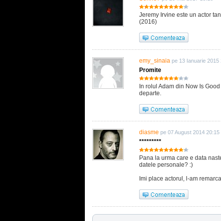
Jeremy Irvine este un actor tanar
(2016)
emy_sinaia
pe 13 Ianuarie 2015 
Promite
In rolul Adam din Now Is Good 
departe.
diasme
pe 07 August 2014 20:15
*********
Pana la urma care e data naster
datele personale? :)
Imi place actorul, l-am remarc