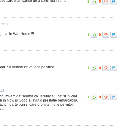
ese...are mari şanse de a confirma în timp...
1
0
4 22:30
jucat in War Horse !!!
1
0
ood. Sa vedem ce va face pe viitor.
1
0
:16
d, mi-am dat seama ca Jeremy a jucat si in War
1
0
, si in Now is Good a javut o prestatie remarcabila,
tor foarte bun si care promite multe pe viitor.
...