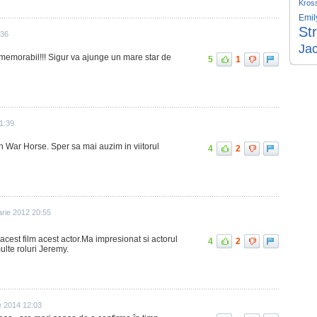
Kros
Emil
St
:36
Ja
 memorabil!!! Sigur va ajunge un mare star de
5
1
1:39
n War Horse. Sper sa mai auzim in viitorul
4
2
arie 2012 20:55
cest film acest actor.Ma impresionat si actorul
4
2
ulte roluri Jeremy.
e 2014 12:03