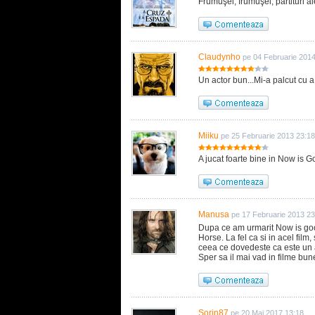
Frumuşel, frumuşel, partituri al
Claudynho
pe 04 Februarie 201
Un actor bun...Mi-a palcut cu a 
Miiku
pe 25 Februarie 2013 23:18
A jucat foarte bine in Now is G
Manusa
pe 17 Februarie 2013 23
Dupa ce am urmarit Now is goo
Horse. La fel ca si in acel film
ceea ce dovedeste ca este un ac
Sper sa il mai vad in filme bune
Sorin87
pe 20 Mai 2017 13:18