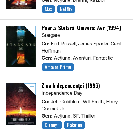
Gen:
Acţiune, Dramă, Război
Max
Netflix
Poarta Stelară, Univers: Aer (1994)
Stargate
Cu:
Kurt Russell, James Spader, Cecil
Hoffman
Gen:
Acţiune, Aventuri, Fantastic
Amazon Prime
Ziua Independenței (1996)
Independence Day
Cu:
Jeff Goldblum, Will Smith, Harry
Connick Jr.
Gen:
Acţiune, SF, Thriller
Disney+
Rakuten