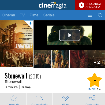
DESCARCA
APLICATIA
Cinema
TV
Filme
Seriale
+ 2
Stonewall
(2015)
-
Stonewall
0 minute | Dramă
IMDB:
5.4
Votează
Vreau să văd
Văzut
Distribuie