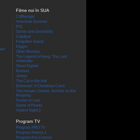
Filme noi în SUA
Cliffhanger
American Summer
P31
Sense and Sensibility
Clayface
Forgotten Island
Digger
Sex
Other Mommy
The Legend of Aang: The Last
Airbender
Street Fighter
Remain
Jimmy
The Cat in the Hat
Ebenezer: A Christmas Carol
The Hunger Games: Sunrise on the
Reaping
Focker-in-Law
Game of Power
Violent Night 2
Program TV
Program PRO TV
Program Antena 1
Program Pro Cinema