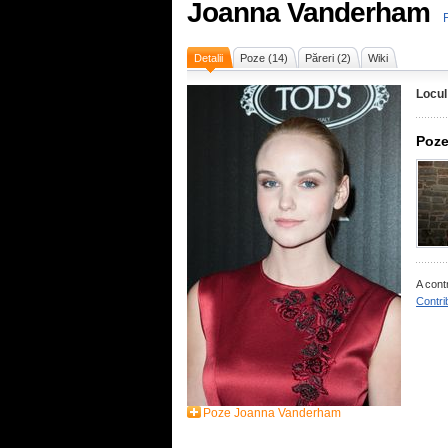
Joanna Vanderham
Detalii
Poze (14)
Păreri (2)
Wiki
Locul
Poze
A cont
Contri
Poze Joanna Vanderham