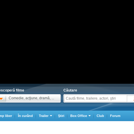
scoperă filme
Căutare
Comedie, acţiune, dramă, ...
mp liber
În curând
Trailer
Ştiri
Box Office
Club
Forum