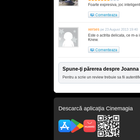
Foarte expresiva, joc inteligent
xerses
pe 23 August 2013 19:40
Este o actrita delicata, ce m-a
Knew.
Spune-ţi părerea despre Joann
Pentru a scrie un review trebuie sa fii autentifi
Descarcă aplicaţia Cinemagia