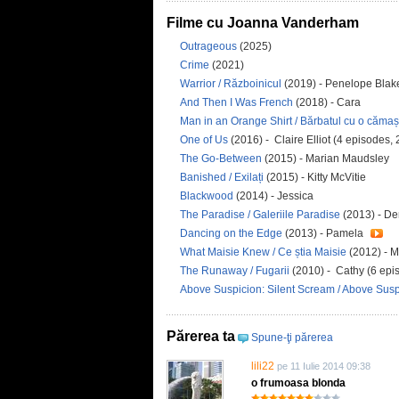
Filme cu Joanna Vanderham
Outrageous
(2025)
Crime
(2021)
Warrior / Războinicul
(2019) - Penelope Bla
And Then I Was French
(2018) - Cara
Man in an Orange Shirt / Bărbatul cu o cămaș
One of Us
(2016) - Claire Elliot (4 episodes,
The Go-Between
(2015) - Marian Maudsley
Banished / Exilați
(2015) - Kitty McVitie
Blackwood
(2014) - Jessica
The Paradise / Galeriile Paradise
(2013) - De
Dancing on the Edge
(2013) - Pamela
What Maisie Knew / Ce știa Maisie
(2012) - 
The Runaway / Fugarii
(2010) - Cathy (6 epi
Above Suspicion: Silent Scream / Above Sus
Părerea ta
Spune-ţi părerea
lili22
pe 11 Iulie 2014 09:38
o frumoasa blonda