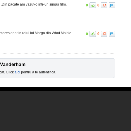
 .Din pacate am vazut-o intr-un singur film.
0
0
 impresionat in rolul lui Margo din What Maisie
0
0
a Vanderham
cat. Click
aici
pentru a te autentifica.