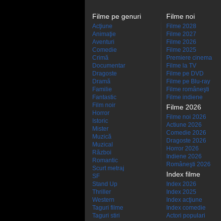
Filme pe genuri
Filme noi
Acţiune
Filme 2028
Animaţie
Filme 2027
Aventuri
Filme 2026
Comedie
Filme 2025
Crimă
Premiere cinema
Documentar
Filme la TV
Dragoste
Filme pe DVD
Dramă
Filme pe Blu-ray
Familie
Filme româneşti
Fantastic
Filme indiene
Film noir
Filme 2026
Horror
Filme noi 2026
Istoric
Actiune 2026
Mister
Comedie 2026
Muzică
Dragoste 2026
Muzical
Horror 2026
Război
Indiene 2026
Romantic
Româneşti 2026
Scurt metraj
Index filme
SF
Stand Up
Index 2026
Thriller
Index 2025
Western
Index acţiune
Taguri filme
Index comedie
Taguri stiri
Actori populari