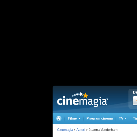
De
Filme
Program cinema
TV
Ti
Cinemagia
Actori
Joanna Vanderham
>
>