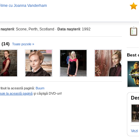
Filme cu Joanna Vanderham
 naşterii
: Scone, Perth, Scotland ·
Data naşterii
: 1992
 (14)
Toate pozele »
Best 
ribuit la această pagină:
Buum
buie la această pagină
şi câştigă DVD-uri!
De
Vezi 