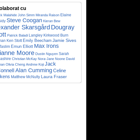
olaborat cu
Elaine
ck Malahide
John Simm
Miranda Raison
Steve Coogan
idy
Kieran Bew
exander Skarsgård
Dougray
ott
Patrick Baladi
Langley Kirkwood
Burn
Emily Beecham
Jamie Sives
Ken Stott
man
Max Irons
Emun Elliott
Taslim
lianne Moore
Sarah
Dustin Nguyen
ashire
Christian McKay
Nora-Jane Noone
David
Jack
man
Olivia Cheng
Andrew Koji
Alan Cumming
onnell
Celine
kens
Laura Fraser
Matthew McNulty