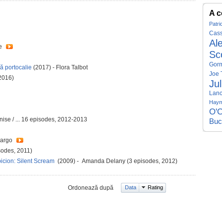
A c
Patri
Cass
Al
ke
Sc
Gor
ă portocalie
(2017) - Flora Talbot
Joe 
 2016)
Ju
Lanc
Hay
O'C
nise / ... 16 episodes, 2012-2013
Buc
Margo
sodes, 2011)
picion: Silent Scream
(2009) - Amanda Delany (3 episodes, 2012)
Ordonează după
Data
Rating