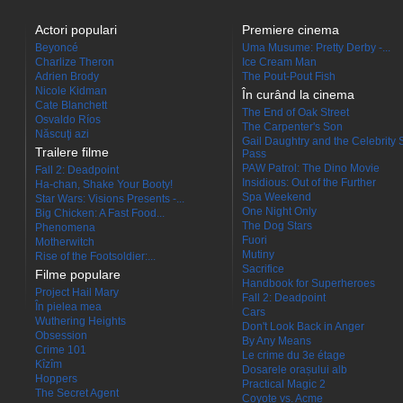
Actori populari
Premiere cinema
Beyoncé
Uma Musume: Pretty Derby -...
Charlize Theron
Ice Cream Man
Adrien Brody
The Pout-Pout Fish
Nicole Kidman
În curând la cinema
Cate Blanchett
The End of Oak Street
Osvaldo Ríos
The Carpenter's Son
Născuţi azi
Gail Daughtry and the Celebrity 
Trailere filme
Pass
PAW Patrol: The Dino Movie
Fall 2: Deadpoint
Insidious: Out of the Further
Ha-chan, Shake Your Booty!
Spa Weekend
Star Wars: Visions Presents -...
One Night Only
Big Chicken: A Fast Food...
The Dog Stars
Phenomena
Fuori
Motherwitch
Mutiny
Rise of the Footsoldier:...
Sacrifice
Filme populare
Handbook for Superheroes
Project Hail Mary
Fall 2: Deadpoint
În pielea mea
Cars
Wuthering Heights
Don't Look Back in Anger
Obsession
By Any Means
Crime 101
Le crime du 3e étage
Kîzîm
Dosarele orașului alb
Hoppers
Practical Magic 2
The Secret Agent
Coyote vs. Acme