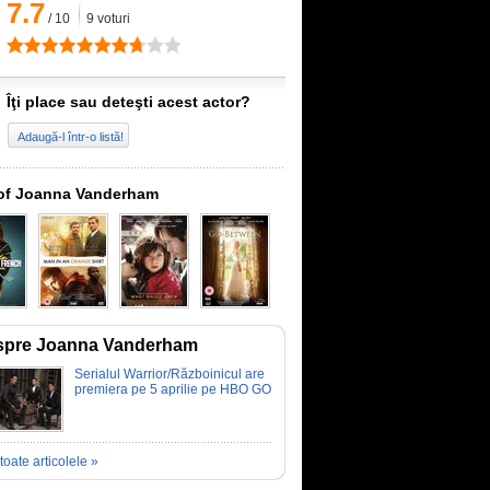
7.7
/
10
9
voturi
Îţi place sau deteşti acest actor?
Adaugă-l într-o listă!
of Joanna Vanderham
spre Joanna Vanderham
Serialul Warrior/Războinicul are
premiera pe 5 aprilie pe HBO GO
toate articolele »