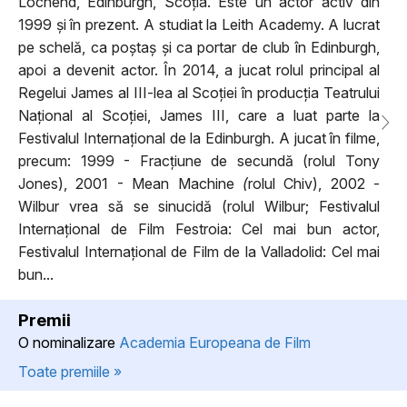
Lochend, Edinburgh, Scoția. Este un actor activ din
1999 și în prezent. A studiat la Leith Academy. A lucrat
pe schelă, ca poștaș și ca portar de club în Edinburgh,
apoi a devenit actor. În 2014, a jucat rolul principal al
Regelui James al III-lea al Scoției în producția Teatrului
Național al Scoției, James III, care a luat parte la
Festivalul Internațional de la Edinburgh. A jucat în filme,
precum: 1999 - Fracțiune de secundă (rolul Tony
Jones), 2001 - Mean Machine
(
rolul Chiv), 2002 -
Wilbur vrea să se sinucidă
(rolul
Wilbur; Festivalul
Internațional de Film Festroia: Cel mai bun actor,
Festivalul Internațional de Film de la Valladolid: Cel mai
bun...
Premii
O nominalizare
Academia Europeana de Film
Toate premiile »