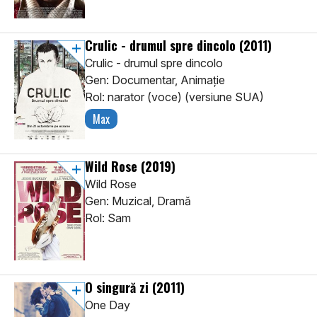
Crulic - drumul spre dincolo
(2011)
Crulic - drumul spre dincolo
Gen: Documentar, Animaţie
Rol: narator (voce) (versiune SUA)
Max
Wild Rose
(2019)
Wild Rose
Gen: Muzical, Dramă
Rol: Sam
O singură zi
(2011)
One Day