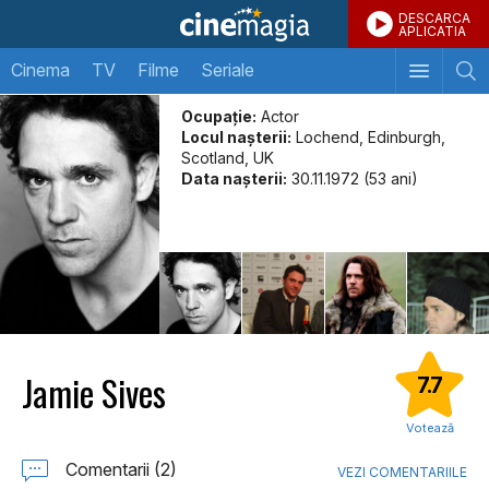
DESCARCA
APLICATIA
Cinema
TV
Filme
Seriale
Ocupație:
Actor
Locul naşterii:
Lochend, Edinburgh,
Scotland, UK
Data naşterii:
30.11.1972 (53 ani)
Jamie Sives
7.7
Votează
Comentarii (2)
VEZI COMENTARIILE