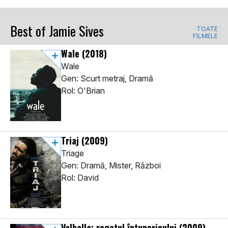
Best of Jamie Sives
TOATE
FILMELE
Wale
(2018)
Wale
Gen: Scurt metraj, Dramă
Rol: O'Brian
Triaj
(2009)
Triage
Gen: Dramă, Mister, Război
Rol: David
Valhalla: regatul întunericului
(2009)