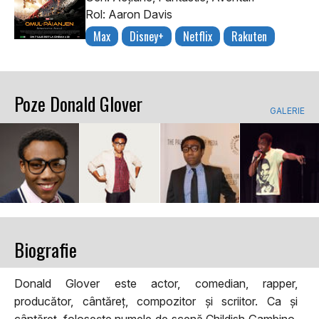
Rol: Aaron Davis
Max
Disney+
Netflix
Rakuten
Poze Donald Glover
GALERIE
Biografie
Donald Glover este actor, comedian, rapper,
producător, cântăreț, compozitor și scriitor. Ca și
cântăreț, folosește numele de scenă Childish Gambino.