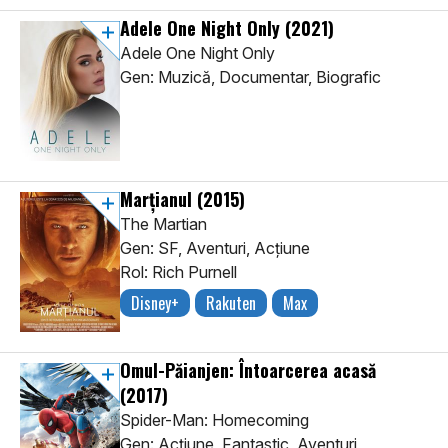
Adele One Night Only
(2021)
Adele One Night Only
Gen: Muzică, Documentar, Biografic
Marțianul
(2015)
The Martian
Gen: SF, Aventuri, Acţiune
Rol: Rich Purnell
Disney+
Rakuten
Max
Omul-Păianjen: Întoarcerea acasă
(2017)
Spider-Man: Homecoming
Gen: Acţiune, Fantastic, Aventuri