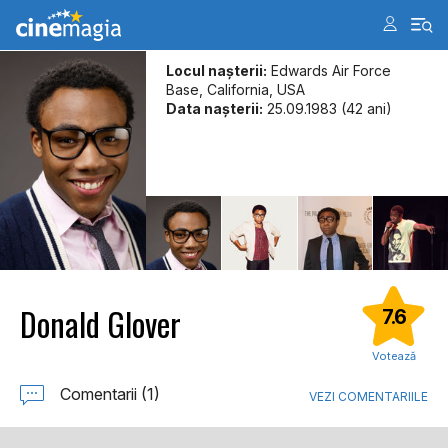
Locul naşterii:
Edwards Air Force
Base, California, USA
Data naşterii:
25.09.1983 (42 ani)
Donald Glover
7.6
Votează
Comentarii (1)
VEZI COMENTARIILE