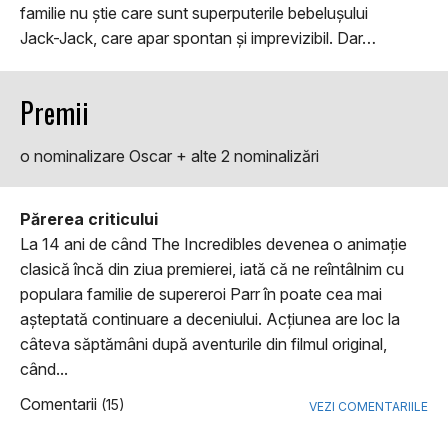
familie nu ştie care sunt superputerile bebeluşului
Jack-Jack, care apar spontan şi imprevizibil. Dar…
Premii
o nominalizare Oscar + alte 2 nominalizări
Părerea criticului
La 14 ani de când The Incredibles devenea o animaţie
clasică încă din ziua premierei, iată că ne reîntâlnim cu
populara familie de supereroi Parr în poate cea mai
aşteptată continuare a deceniului. Acţiunea are loc la
câteva săptămâni după aventurile din filmul original,
când...
Comentarii
(15)
VEZI COMENTARIILE