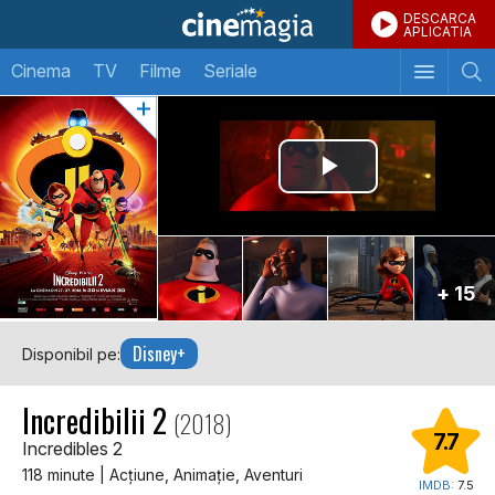
DESCARCA
APLICATIA
Cinema
TV
Filme
Seriale
+ 15
Disney+
Disponibil pe:
Incredibilii 2
(2018)
7.7
Incredibles 2
118 minute | Acţiune, Animaţie, Aventuri
IMDB:
7.5