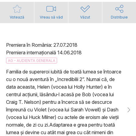
Votează
Vreau să văd
Văzut
Distribuie
Premiera în România: 27.07.2018
Premiera internațională 14.06.2018
AG - AUDIENTA GENERALA
Familia de supereroi iubită de toată lumea se întoarce
cu o nouă aventură în „Incredibilii 2”. Numai că, de
data aceasta, Helen (vocea lui Holly Hunter) e în
centrul acţiunii, lăsându-l acasă pe Bob (vocea lui
Craig T. Nelson) pentru a încerca să se descurce
împreună cu Violet (vocea lui Sarah Vowell) şi Dash
(vocea lui Huck Milner) cu actele de eroism ale vieţii
normale, de zi cu zi.Adaptarea e grea pentru toată
lumea şi devine cu atât mai grea cu cât nimeni din