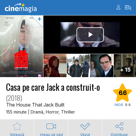
+ 15
Casa pe care Jack a construit-o
6.6
(2018)
The House That Jack Built
IMDB:
6.8
155 minute | Dramă, Horror, Thriller
Votează
Vreau să văd
Văzut
Distribuie