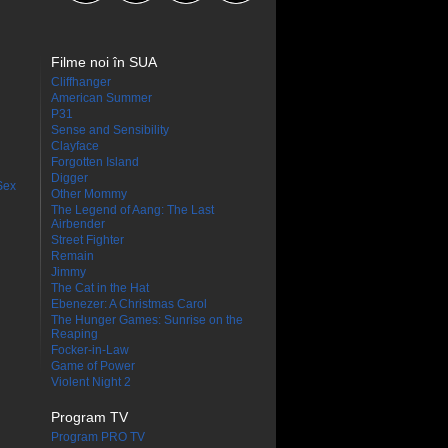
Filme noi în SUA
Cliffhanger
American Summer
P31
Sense and Sensibility
Clayface
Forgotten Island
Digger
Sex
Other Mommy
The Legend of Aang: The Last
Airbender
Street Fighter
Remain
Jimmy
The Cat in the Hat
Ebenezer: A Christmas Carol
The Hunger Games: Sunrise on the
Reaping
Focker-in-Law
Game of Power
Violent Night 2
Program TV
Program PRO TV