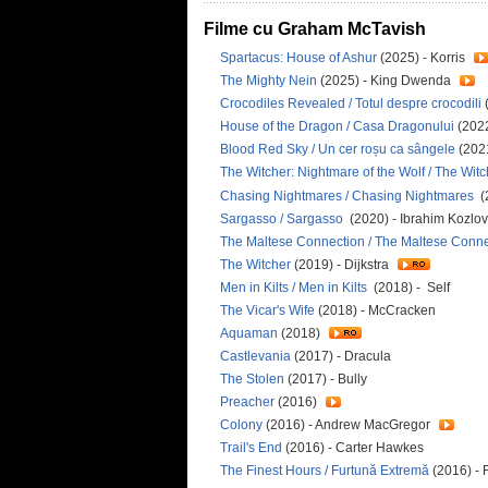
Filme cu Graham McTavish
Spartacus: House of Ashur
(2025) - Korris
The Mighty Nein
(2025) - King Dwenda
Crocodiles Revealed / Totul despre crocodili
(
House of the Dragon / Casa Dragonului
(2022
Blood Red Sky / Un cer roșu ca sângele
(202
The Witcher: Nightmare of the Wolf / The Wit
Chasing Nightmares / Chasing Nightmares
(
Sargasso / Sargasso
(2020) - Ibrahim Kozlov
The Maltese Connection / The Maltese Conn
The Witcher
(2019) - Dijkstra
Men in Kilts / Men in Kilts
(2018) - Self
The Vicar's Wife
(2018) - McCracken
Aquaman
(2018)
Castlevania
(2017) - Dracula
The Stolen
(2017) - Bully
Preacher
(2016)
Colony
(2016) - Andrew MacGregor
Trail's End
(2016) - Carter Hawkes
The Finest Hours / Furtună Extremă
(2016) - 