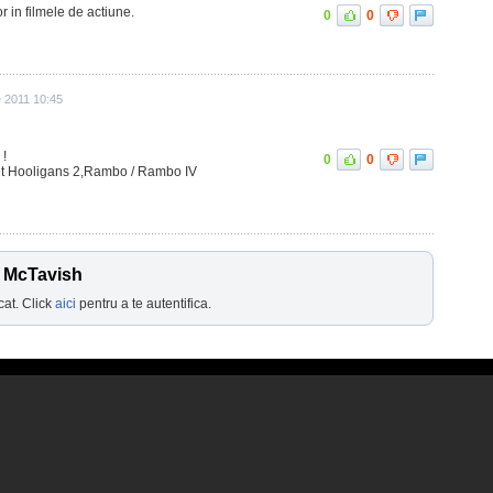
r in filmele de actiune.
0
0
 2011 10:45
 !
0
0
eet Hooligans 2,Rambo / Rambo IV
m McTavish
cat. Click
aici
pentru a te autentifica.