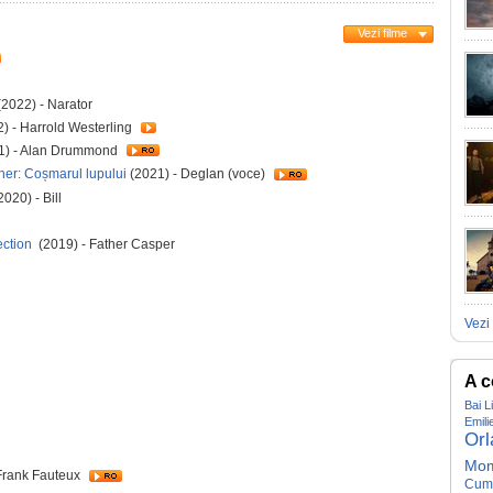
Vezi filme
2022) - Narator
) - Harrold Westerling
1) - Alan Drummond
cher: Coșmarul lupului
(2021) - Deglan (voce)
2020) - Bill
ection
(2019) - Father Casper
Vezi 
A c
Bai L
Emili
Orl
Mo
Frank Fauteux
Cum