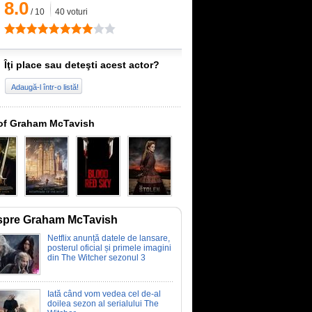
8.0
/
10
40
voturi
Îţi place sau deteşti acest actor?
Adaugă-l într-o listă!
of Graham McTavish
spre Graham McTavish
Netflix anunță datele de lansare,
posterul oficial și primele imagini
din The Witcher sezonul 3
Iată când vom vedea cel de-al
doilea sezon al serialului The