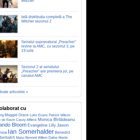
Witcher
Iată distribuția completă a The
Witcher sezonul 2
Serialul supranatural „Preacher”
revine la AMC, cu sezonul 3, pe
19 iulie
Sezonul 2 al serialului
„Preacher” are premiera joi, pe
canalul AMC
toate articolele »
olaborat cu
Maggie Grace
ing
Luke Evans
Patrick Wilson
Monica Bîrlădeanu
e de Ravin
Casey Affleck
ando Bloom
Evangeline Lilly
Jason
Ian Somerhalder
moa
Benedict
berbatch
Manu Bennett
Willem Dafoe
Martin