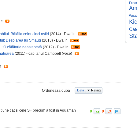
Free
Am
Weav
Ki
ie
Cat
itul: Bătălia celor cinci oștiri
(2014) - Dwalin
St
tul: Dezolarea lui Smaug
(2013) - Dwalin
: O călătorie neașteptată
(2012) - Dwalin
ânătoarea
(2011) - căpitanul Campbell (voce)
on
Ordonează după
Data
Rating
actiune cat si cele SF precum a fost in Aquaman
0
0