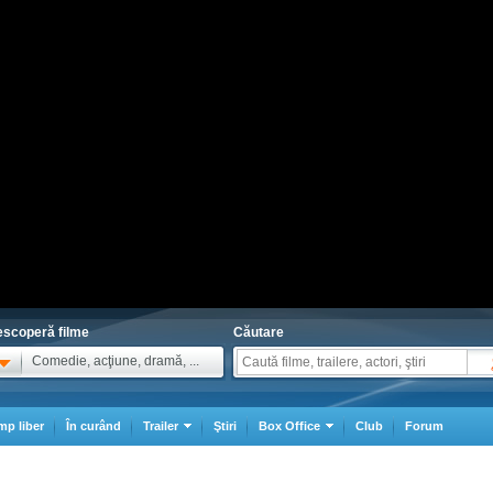
scoperă filme
Căutare
Comedie, acţiune, dramă, ...
mp liber
În curând
Trailer
Ştiri
Box Office
Club
Forum