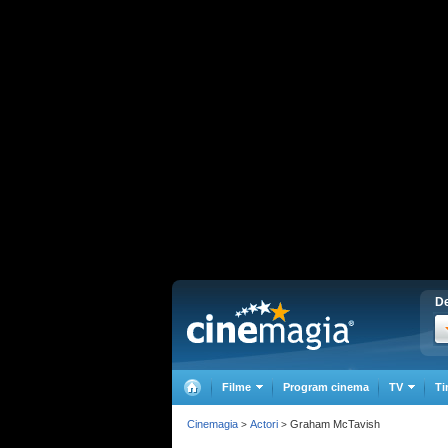
De
Filme
Program cinema
TV
Ti
Cinemagia
Actori
Graham McTavish
>
>