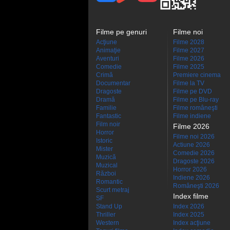
Filme pe genuri
Filme noi
Acţiune
Filme 2028
Animaţie
Filme 2027
Aventuri
Filme 2026
Comedie
Filme 2025
Crimă
Premiere cinema
Documentar
Filme la TV
Dragoste
Filme pe DVD
Dramă
Filme pe Blu-ray
Familie
Filme româneşti
Fantastic
Filme indiene
Film noir
Filme 2026
Horror
Filme noi 2026
Istoric
Actiune 2026
Mister
Comedie 2026
Muzică
Dragoste 2026
Muzical
Horror 2026
Război
Indiene 2026
Romantic
Româneşti 2026
Scurt metraj
Index filme
SF
Stand Up
Index 2026
Thriller
Index 2025
Western
Index acţiune