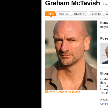
Graham McTavish
Fil
Detalii
Poze (37)
Articole (6)
Păreri (3)
Wi
Nume
naşte
Poze
Biog
Graha
Este 
(1984
Unexp
Poze Graham McTavish
The H
A cont
Contri