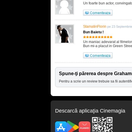
Un foarte bun actor, convingato
StamatinFlorin
pe 23 Septembrie
Bun Baietu !
Un maniac adevarat al filmelor
Bun mi-a placut in Green Str
Spune-ţi părerea despre Graha
Pentru a scrie un review trebuie sa fii autentifi
Descarcă aplicaţia Cinemagia