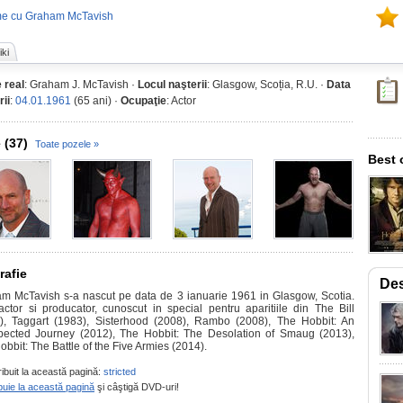
me cu Graham McTavish
ki
 real
: Graham J. McTavish ·
Locul naşterii
: Glasgow, Scoția, R.U. ·
Data
rii
:
04.01.1961
(65 ani) ·
Ocupaţie
: Actor
 (37)
Toate pozele »
Best 
rafie
De
m McTavish s-a nascut pe data de 3 ianuarie 1961 in Glasgow, Scotia.
actor si producator, cunoscut in special pentru aparitiile din The Bill
), Taggart (1983), Sisterhood (2008), Rambo (2008), The Hobbit: An
ected Journey (2012), The Hobbit: The Desolation of Smaug (2013),
obbit: The Battle of the Five Armies (2014).
ribuit la această pagină:
stricted
buie la această pagină
şi câştigă DVD-uri!