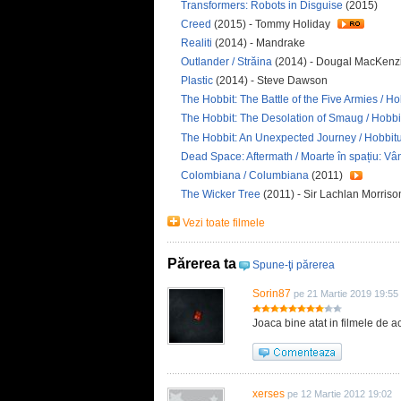
Transformers: Robots in Disguise
(2015)
Creed
(2015) - Tommy Holiday
Realiti
(2014) - Mandrake
Outlander / Străina
(2014) - Dougal MacKenz
Plastic
(2014) - Steve Dawson
The Hobbit: The Battle of the Five Armies / Hobb
The Hobbit: The Desolation of Smaug / Hobbi
The Hobbit: An Unexpected Journey / Hobbitul
Dead Space: Aftermath / Moarte în spațiu: V
Colombiana / Columbiana
(2011)
The Wicker Tree
(2011) - Sir Lachlan Morris
Vezi toate filmele
Părerea ta
Spune-ţi părerea
Sorin87
pe 21 Martie 2019 19:55
Joaca bine atat in filmele de 
xerses
pe 12 Martie 2012 19:02