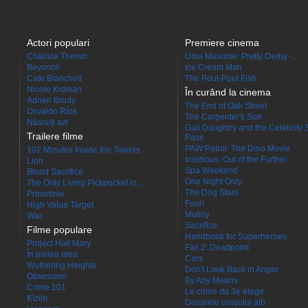
Actori populari
Premiere cinema
Charlize Theron
Uma Musume: Pretty Derby -...
Beyoncé
Ice Cream Man
Cate Blanchett
The Pout-Pout Fish
Nicole Kidman
În curând la cinema
Adrien Brody
The End of Oak Street
Osvaldo Ríos
The Carpenter's Son
Născuţi azi
Gail Daughtry and the Celebrity 
Trailere filme
Pass
PAW Patrol: The Dino Movie
102 Minutes Inside the Towers
Insidious: Out of the Further
Lion
Spa Weekend
Blood Sacrifice
One Night Only
The Only Living Pickpocket in...
The Dog Stars
Primetime
Fuori
High Value Target
Mutiny
War
Sacrifice
Filme populare
Handbook for Superheroes
Project Hail Mary
Fall 2: Deadpoint
În pielea mea
Cars
Wuthering Heights
Don't Look Back in Anger
Obsession
By Any Means
Crime 101
Le crime du 3e étage
Kîzîm
Dosarele orașului alb