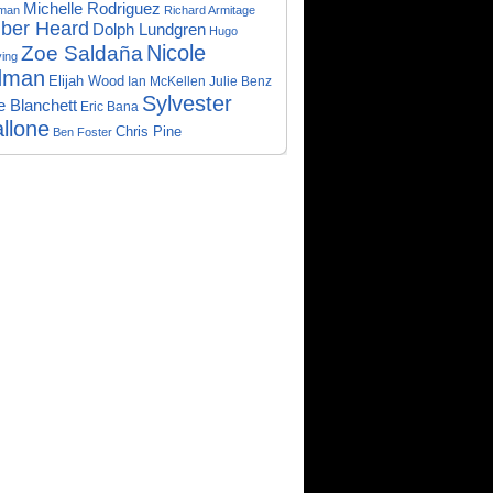
Michelle Rodriguez
man
Richard Armitage
ber Heard
Dolph Lundgren
Hugo
Zoe Saldaña
Nicole
ing
dman
Elijah Wood
Ian McKellen
Julie Benz
Sylvester
e Blanchett
Eric Bana
allone
Chris Pine
Ben Foster