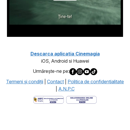
Descarca aplicatia Cinemagia
iOS, Android si Huawei
Urmăreşte-ne pe:
Termeni şi condiţii
|
Contact
|
Politica de confidentialitate
|
A.N.P.C