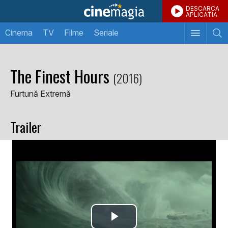
DESCARCA
APLICATIA
Cinema
TV
Filme
Seriale
The Finest Hours
(2016)
Furtună Extremă
Trailer