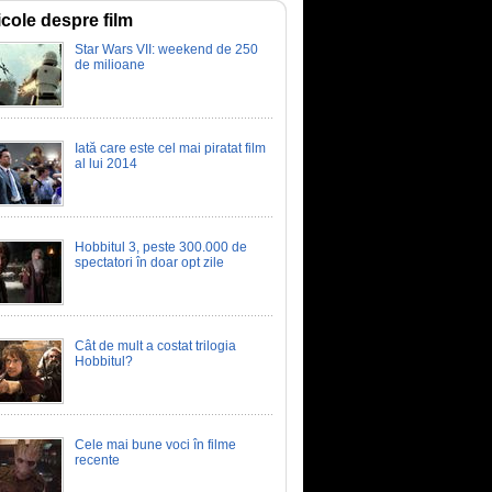
Heart of the Beast
icole despre film
În inima sălbăticiei
Star Wars VII: weekend de 250
de milioane
02:20
Lanterns
Lanterns
02:21
Iată care este cel mai piratat film
al lui 2014
The Lord of the Rings: The
Hunt for Gollum
The Lord of the Rings: The Hunt
for Gollum
01:17
Hobbitul 3, peste 300.000 de
spectatori în doar opt zile
Cât de mult a costat trilogia
Hobbitul?
Cele mai bune voci în filme
recente