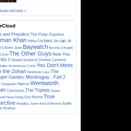
toate articolele »
eCloud
e and Prejudice
The Polar Express
lman Khan
La bani, la cap, la
Arthur
Baywatch
e
Citizen Jane
Beverly D'Angelo
The Other Guys
Now You
d Doni
 Me 2
Sexual Suspects
Dimitrie Cantemir
You Don't Mess
Dallas
An American Crime
h the Zohan
The
Stephanie Cayo
ger Games: Mockingjay - Part 2
Wentworth
Narcos
e Teegarden
ler
The Triplets
Conviction
James
True
Guy Ritchie
well
Pawel Delag
ective
Metallica: Some Kind of Monster
Battle
e
Alcatraz