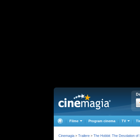
De
Filme
Program cinema
TV
Ti
Cinemagia
Trailere
The Hobbit: The Desolation o
>
>