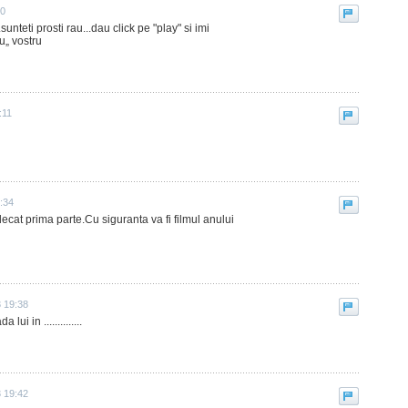
00
unteti prosti rau...dau click pe "play" si imi
eu„ vostru
:11
:34
ecat prima parte.Cu siguranta va fi filmul anului
3 19:38
ui in ..............
3 19:42