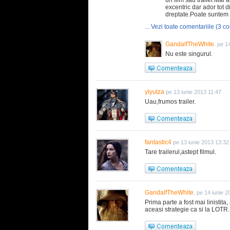
un film sau trailer.Mai 
excentric dar ador tot 
dreptate.Poate suntem n
... Vezi toate comentariile (3 co
GandalfTheWhite.
pe 14
Nu este singurul.
ylyutza
pe 13 iunie 2013 11:47
Uau,frumos trailer.
fantastic4
pe 13 iunie 2013 13:32
Tare trailerul,astept filmul.
GandalfTheWhite.
pe 14 iunie 2
Prima parte a fost mai linisti
aceasi strategie ca si la LOTR.