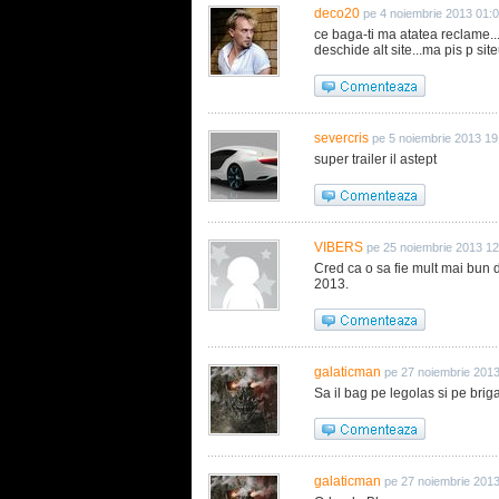
deco20
pe 4 noiembrie 2013 01:
ce baga-ti ma atatea reclame...s
deschide alt site...ma pis p sit
severcris
pe 5 noiembrie 2013 19
super trailer il astept
VIBERS
pe 25 noiembrie 2013 12
Cred ca o sa fie mult mai bun d
2013.
galaticman
pe 27 noiembrie 201
Sa il bag pe legolas si pe brigada l
galaticman
pe 27 noiembrie 201