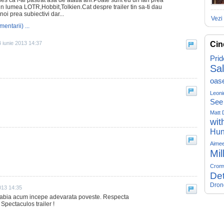
ales ca l-ai pastrat asa de atatia ani.Poate sunt eu un fan prea
din lumea LOTR,Hobbit,Tolkien.Cat despre trailer tin sa-ti dau
oi prea subiectivi dar...
Vezi 
mentarii) ...
 iunie 2013 14:37
Cin
Prid
Sa
oas
Leoni
See
Matt 
wit
Hun
Aime
Mil
Crom
Det
Dron
013 14:35
ta, abia acum incepe adevarata poveste. Respecta
 Spectaculos trailer !