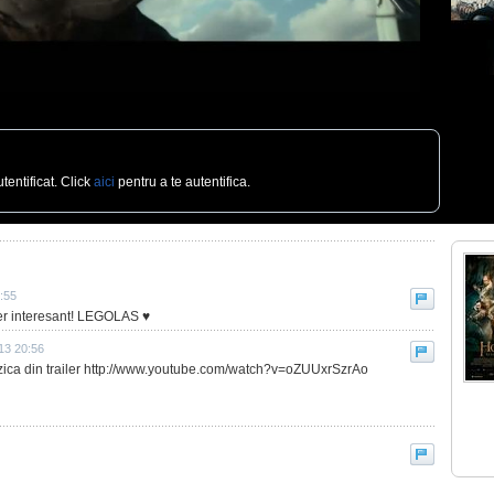
tentificat. Click
aici
pentru a te autentifica.
2:55
per interesant! LEGOLAS ♥
013 20:56
zica din trailer http://www.youtube.com/watch?v=oZUUxrSzrAo