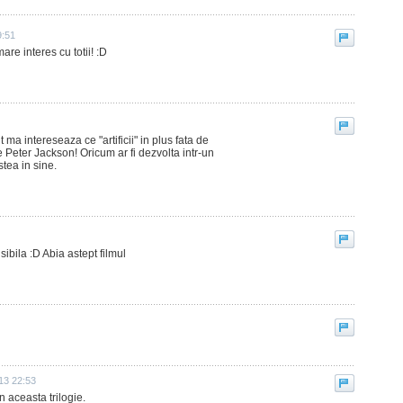
9:51
are interes cu totii! :D
 ma intereseaza ce "artificii" in plus fata de
e Peter Jackson! Oricum ar fi dezvolta intr-un
tea in sine.
sibila :D Abia astept filmul
013 22:53
 aceasta trilogie.