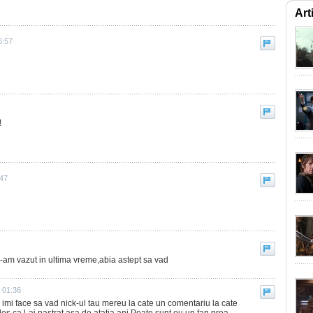
Art
6:57
!
:47
 l-am vazut in ultima vreme,abia astept sa vad
3 01:36
e imi face sa vad nick-ul tau mereu la cate un comentariu la cate