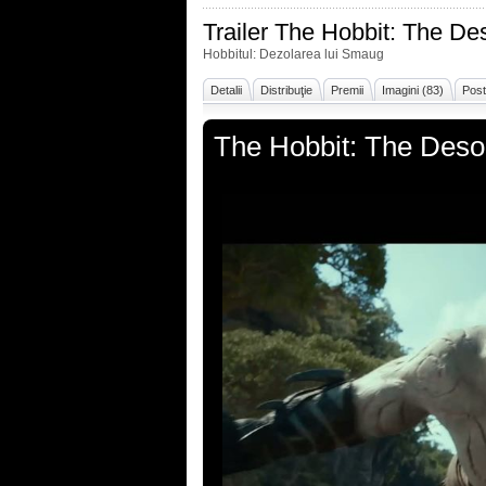
Trailer
The Hobbit: The De
Hobbitul: Dezolarea lui Smaug
Detalii
Distribuţie
Premii
Imagini (83)
Post
The Hobbit: The Deso