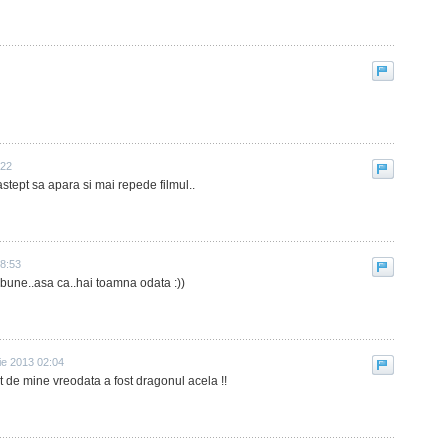
:22
tept sa apara si mai repede filmul..
08:53
 bune..asa ca..hai toamna odata :))
ie 2013 02:04
t de mine vreodata a fost dragonul acela !!