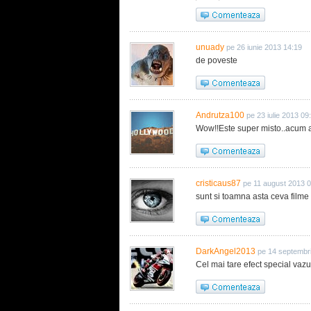
unuady
pe 26 iunie 2013 14:19
de poveste
Andrutza100
pe 23 iulie 2013 09
Wow!!Este super misto..acum as
cristicaus87
pe 11 august 2013 
sunt si toamna asta ceva filme
DarkAngel2013
pe 14 septembr
Cel mai tare efect special vazu