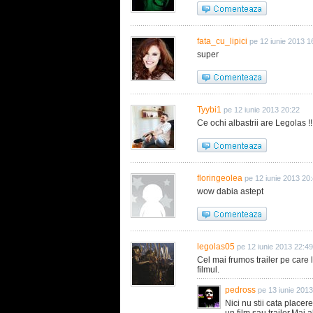
fata_cu_lipici
pe 12 iunie 2013 1
super
Tyybi1
pe 12 iunie 2013 20:22
Ce ochi albastrii are Legolas !!
floringeolea
pe 12 iunie 2013 20
wow dabia astept
legolas05
pe 12 iunie 2013 22:49
Cel mai frumos trailer pe care
filmul.
pedross
pe 13 iunie 201
Nici nu stii cata placer