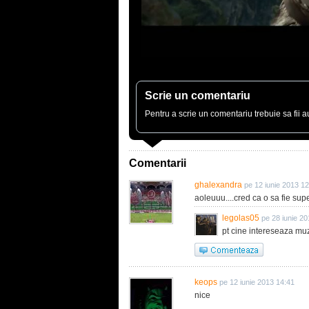
Scrie un comentariu
Pentru a scrie un comentariu trebuie sa fii au
Comentarii
ghalexandra
pe 12 iunie 2013 1
aoleuuu....cred ca o sa fie su
legolas05
pe 28 iunie 2
pt cine intereseaza mu
keops
pe 12 iunie 2013 14:41
nice