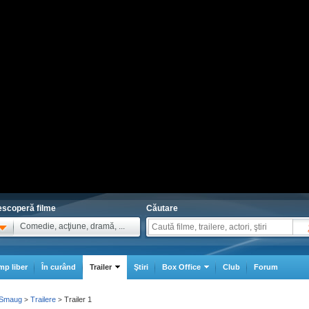
scoperă filme
Căutare
Comedie, acţiune, dramă, ...
mp liber
În curând
Trailer
Ştiri
Box Office
Club
Forum
f Smaug
Trailere
Trailer 1
>
>