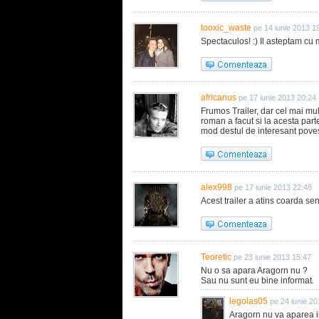
tooxic_waste
pe 14 iunie 2013 1
Spectaculos! :) Il asteptam cu m
africanus
pe 17 iunie 2013 20:24
Frumos Trailer, dar cel mai mult
roman a facut si la acesta part
mod destul de interesant poves
alex998
pe 17 iunie 2013 22:48
Acest trailer a atins coarda sen
Teoretic
pe 23 iunie 2013 15:47
Nu o sa apara Aragorn nu ?
Sau nu sunt eu bine informat.
legolas05
pe 24 iunie 2
Aragorn nu va aparea in