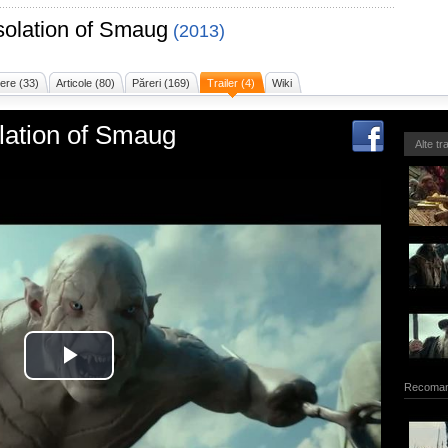
solation of Smaug
(2013)
ere (33)
Articole (80)
Păreri (169)
Trailer (4)
Wiki
lation of Smaug
Alte tr
Recoman