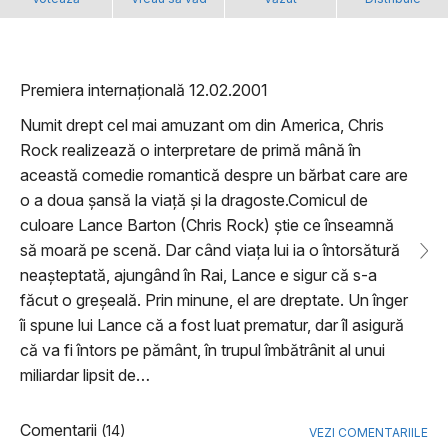
Premiera internațională 12.02.2001
Numit drept cel mai amuzant om din America, Chris
Rock realizează o interpretare de primă mână în
această comedie romantică despre un bărbat care are
o a doua șansă la viață și la dragoste.Comicul de
culoare Lance Barton (Chris Rock) știe ce înseamnă
să moară pe scenă. Dar când viața lui ia o întorsătură
neașteptată, ajungând în Rai, Lance e sigur că s-a
făcut o greșeală. Prin minune, el are dreptate. Un înger
îi spune lui Lance că a fost luat prematur, dar îl asigură
că va fi întors pe pământ, în trupul îmbătrânit al unui
miliardar lipsit de…
Comentarii
(14)
VEZI COMENTARIILE