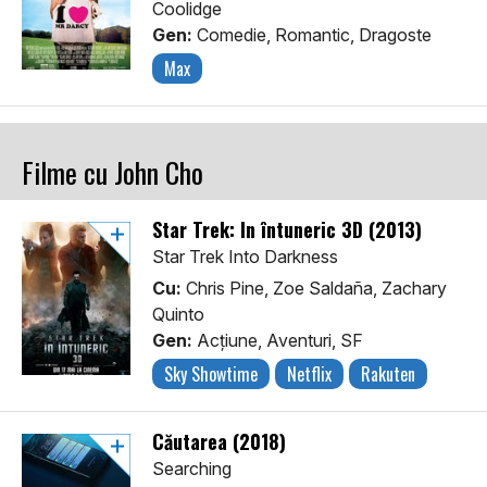
Coolidge
Gen:
Comedie, Romantic, Dragoste
Max
Filme cu John Cho
Star Trek: În întuneric 3D (2013)
Star Trek Into Darkness
Cu:
Chris Pine, Zoe Saldaña, Zachary
Quinto
Gen:
Acţiune, Aventuri, SF
Sky Showtime
Netflix
Rakuten
Căutarea (2018)
Searching