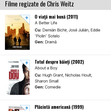
Filme regizate de Chris Weitz
O viață mai bună (2011)
A Better Life
Cu:
Demián Bichir, José Julián, Eddie
'Piolin' Sotelo
Gen:
Dramă
Totul despre băieți (2002)
About a Boy
Cu:
Hugh Grant, Nicholas Hoult,
Sharon Small
Gen:
Comedie
Plăcintă americană (1999)