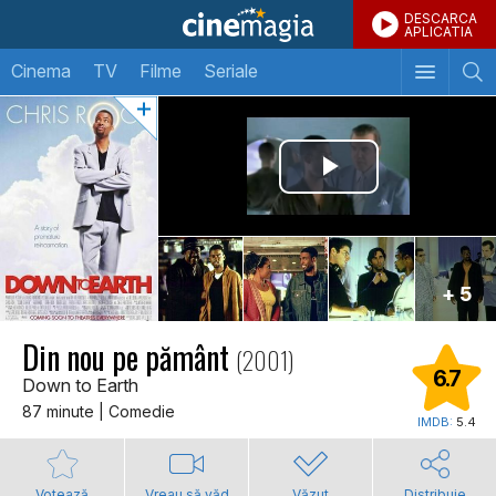
DESCARCA
APLICATIA
Cinema
TV
Filme
Seriale
+ 5
Din nou pe pământ
(2001)
6.7
Down to Earth
87 minute | Comedie
IMDB:
5.4
Votează
Vreau să văd
Văzut
Distribuie