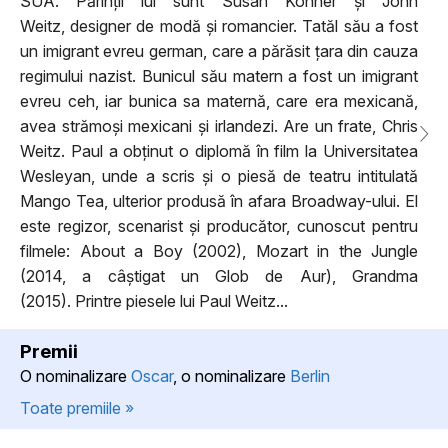
SUA. Părinții lui sunt Susan Kohner și John
Weitz, designer de modă și romancier. Tatăl său a fost
un imigrant evreu german, care a părăsit țara din cauza
regimului nazist. Bunicul său matern a fost un imigrant
evreu ceh, iar bunica sa maternă, care era mexicană,
avea strămoși mexicani și irlandezi. Are un frate, Chris
Weitz. Paul a obținut o diplomă în film la Universitatea
Wesleyan, unde a scris și o piesă de teatru intitulată
Mango Tea, ulterior produsă în afara Broadway-ului. El
este regizor, scenarist și producător, cunoscut pentru
filmele: About a Boy (2002), Mozart in the Jungle
(2014, a câștigat un Glob de Aur), Grandma
(2015). Printre piesele lui Paul Weitz...
Premii
O nominalizare
Oscar
, o nominalizare
Berlin
Toate premiile »