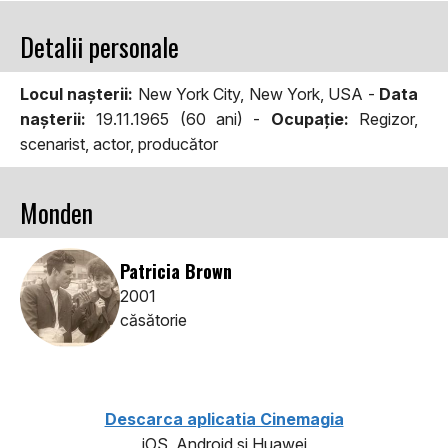
Detalii personale
Locul naşterii:
New York City, New York, USA -
Data
naşterii:
19.11.1965 (60 ani) -
Ocupaţie:
Regizor,
scenarist, actor, producător
Monden
Patricia Brown
2001
căsătorie
Descarca aplicatia Cinemagia
iOS, Android si Huawei