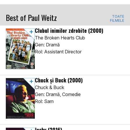
Best of Paul Weitz
TOATE
FILMELE
Clubul inimilor zdrobite
(2000)
The Broken Hearts Club
Gen: Dramă
Rol: Assistant Director
Chuck și Buck
(2000)
Chuck & Buck
Gen: Dramă, Comedie
Rol: Sam
Joshy
(2016)