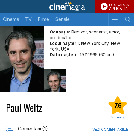
DESCARCA
APLICATIA
Cinema
TV
Filme
Seriale
Ocupație:
Regizor, scenarist, actor,
producător
Locul naşterii:
New York City, New
York, USA
Data naşterii:
19.11.1965 (60 ani)
Paul Weitz
7.6
Votează
Comentarii (1)
VEZI COMENTARIILE