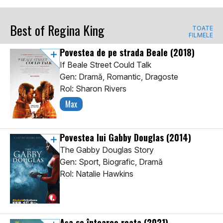
Best of Regina King
TOATE
FILMELE
Povestea de pe strada Beale
(2018)
If Beale Street Could Talk
Gen: Dramă, Romantic, Dragoste
Rol: Sharon Rivers
Max
Povestea lui Gabby Douglas
(2014)
The Gabby Douglas Story
Gen: Sport, Biografic, Dramă
Rol: Natalie Hawkins
Așa se întoarce roata
(2021)