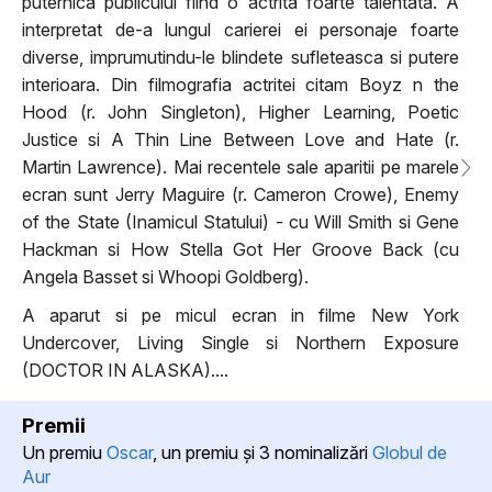
puternica publicului fiind o actrita foarte talentata. A
interpretat de-a lungul carierei ei personaje foarte
diverse, imprumutindu-le blindete sufleteasca si putere
interioara. Din filmografia actritei citam Boyz n the
Hood (r. John Singleton), Higher Learning, Poetic
Justice si A Thin Line Between Love and Hate (r.
Martin Lawrence). Mai recentele sale aparitii pe marele
ecran sunt Jerry Maguire (r. Cameron Crowe), Enemy
of the State (Inamicul Statului) - cu Will Smith si Gene
Hackman si How Stella Got Her Groove Back (cu
Angela Basset si Whoopi Goldberg).
A aparut si pe micul ecran in filme New York
Undercover, Living Single si Northern Exposure
(DOCTOR IN ALASKA)....
Premii
Un premiu
Oscar
, un premiu şi 3 nominalizări
Globul de
Aur