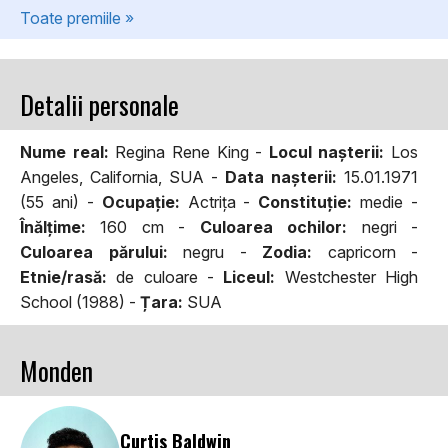
Toate premiile »
Detalii personale
Nume real:
Regina Rene King -
Locul naşterii:
Los
Angeles, California, SUA -
Data naşterii:
15.01.1971
(55 ani) -
Ocupaţie:
Actriţa -
Constituţie:
medie -
Înălţime:
160 cm -
Culoarea ochilor:
negri -
Culoarea părului:
negru -
Zodia:
capricorn -
Etnie/rasă:
de culoare -
Liceul:
Westchester High
School (1988) -
Țara:
SUA
Monden
Curtis Baldwin