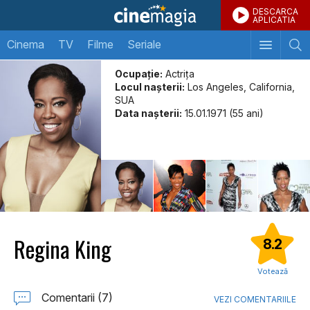
DESCARCA
APLICATIA
Cinema
TV
Filme
Seriale
Ocupație:
Actriţa
Locul naşterii:
Los Angeles, California,
SUA
Data naşterii:
15.01.1971 (55 ani)
Regina King
8.2
Votează
Comentarii (7)
VEZI COMENTARIILE